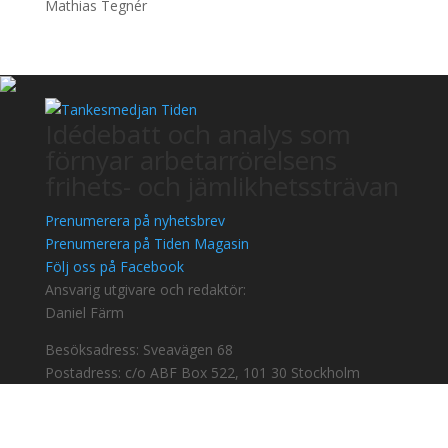
Mathias Tegnér
Idédebatt och analys som
förnyar arbetarrörelsens
frihets- och jämlikhetssträvan
Prenumerera på nyhetsbrev
Prenumerera på Tiden Magasin
Följ oss på Facebook
Ansvarig utgivare och redaktör:
Daniel Färm
Besöksadress: Sveavägen 68
Postadress: c/o ABF Box 522, 101 30 Stockholm