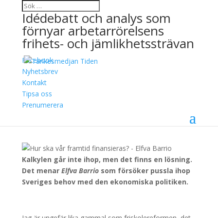
Idédebatt och analys som
förnyar arbetarrörelsens
frihets- och jämlikhetssträvan
Facebook
Hur ska vår framtid
Nyhetsbrev
Kontakt
finansieras?
Tipsa oss
Prenumerera
20 december, 2024
Elfva Barrio
Kalkylen går inte ihop, men det finns en lösning.
Det menar
Elfva Barrio
som försöker pussla ihop
Sveriges behov med den ekonomiska politiken.
Jag är ungefär lika gammal som friskolereformen, det