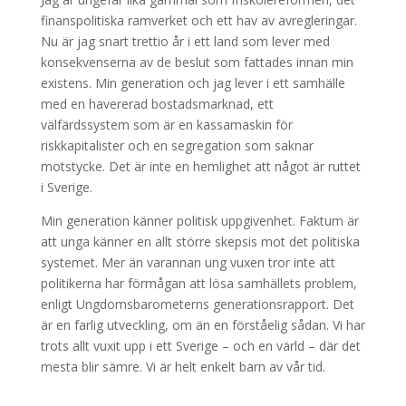
finanspolitiska ramverket och ett hav av avregleringar.
Nu är jag snart trettio år i ett land som lever med
konsekvenserna av de beslut som fattades innan min
existens. Min generation och jag lever i ett samhälle
med en havererad bostadsmarknad, ett
välfärdssystem som är en kassamaskin för
riskkapitalister och en segregation som saknar
motstycke. Det är inte en hemlighet att något är ruttet
i Sverige.
Min generation känner politisk uppgivenhet. Faktum är
att unga känner en allt större skepsis mot det politiska
systemet. Mer än varannan ung vuxen tror inte att
politikerna har förmågan att lösa samhällets problem,
enligt Ungdomsbarometerns generationsrapport. Det
är en farlig utveckling, om än en förståelig sådan. Vi har
trots allt vuxit upp i ett Sverige – och en värld – där det
mesta blir sämre. Vi är helt enkelt barn av vår tid.