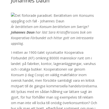
Johannes Daun
Är berättelsen om Konsum berättelsen om Sverige?
Johannes Daun
har läst Sara Kristofferssons bok om
Kooperativa Förbundet och hittar gott om intressanta
uppslag.
I mitten av 1900-talet sysselsatte Kooperativa
Förbundet (KF) omkring 80000 människor runt om i
landet: på fabriker, kontor, lageranläggningar, varuhus
och i otaliga butiker. Kooperationen var genom
Konsum (i dag Coop) en väldig maktfaktor inom
svensk handel, men försökte samtidigt vara en kritisk
motpart till de gängse kommersiella handelsrörelserna.
Att lyckas med en sådan hållning var lättare sagt än
gjort, för hur förhåller man sig exempelvis till reklam
om man inte vill locka till onödig överkonsumtion? Och
hur når man ett brett, efterfrågat sortiment om man i