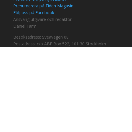
Prenumerera på Tiden Magasin
Följ oss på Facebook
Ansvarig utgivare och redaktör:
Daniel Färm
Besöksadress: Sveavägen 68
Postadress: c/o ABF Box 522, 101 30 Stockholm