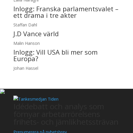
Inlogg:
Franska parlamentsvalet –
ett drama i tre akter
Staffan Dahl
J.D Vance värld
Malin Hanson
Inlogg:
Vill USA bli mer som
Europa?
Johan Hassel
Idédebatt och analys som
förnyar arbetarrörelsens
frihets- och jämlikhetssträvan
Prenumerera på nyhetsbrev