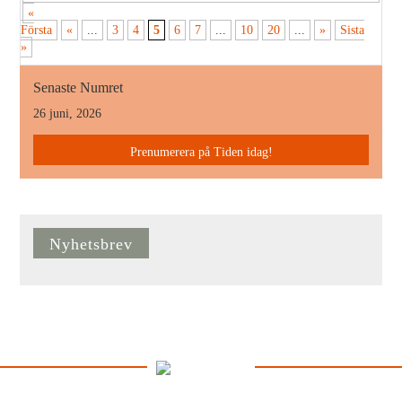
«
Första
«
...
3
4
5
6
7
...
10
20
...
»
Sista
»
Senaste Numret
26 juni, 2026
Prenumerera på Tiden idag!
Nyhetsbrev