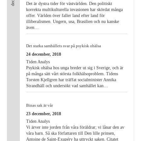
dec
Det är dystra tider för västvärlden. Den politiskt
korrekta multikulturella invasionen har skördat många
offer. Världen över faller land efter land för
illiberalismen. Ungern, usa, Brasilien och nu kanske
även…
Det starka samhällets svar på psykisk ohälsa
24 december, 2018
Tiden Analys
Psykisk ohälsa hos unga breder ut sig i Sverige, och är
på många sätt vårt största folkhälsoproblem. Tidens
Torsten Kjellgren har träffat socialminister Annika
Strandhäll och undersökt vad samhället kan…
Binas sak är vår
23 december, 2018
Tiden Analys
Vi ärver inte jorden från våra föräldrar; vi lånar den av
våra barn. Så ska författaren till Den lille prinsen,
Antoine de Saint-Exupéry ha uttryckt saken. Citatet