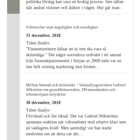
politiska förslag kan vara en krokig process. Inte sällan
står andras visioner och åsikter i vägen. Hur går man…
S-förnyelse utan ängslighet och ensidighet
31 december, 2018
Tiden Analys
”Finansministern hälsar att ni inte ska vara så
skitnödiga.” Det något oortodoxa ordvalet i ett samtal
från finansdepartementet i början av 2000-talet var en
inte helt orimlig markering mot bristen…
Mellan lättnad och krisinsikt – Valanalysgeneralen Gabriel
Wikström om grundförtroendets, SD-motståndets och
reformviljans betydelse
30 december, 2018
Tiden Analys
Förvånad och lite lättad. Det var Gabriel Wikströms
spontana reaktion när valresultatet stod relativt klart sent
på valdagens kväll. Men samtidigt var han starkt
medveten om att detta var det…