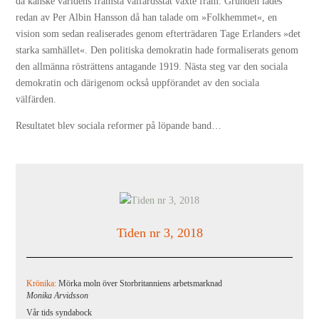
då kanske världens främsta välfärdsstat växte fram. Grunden lades
redan av Per Albin Hansson då han talade om »Folkhemmet«, en
vision som sedan realiserades genom efterträdaren Tage Erlanders »det
starka samhället«. Den politiska demokratin hade formaliserats genom
den allmänna rösträttens antagande 1919. Nästa steg var den sociala
demokratin och därigenom också uppförandet av den sociala
välfärden.
Resultatet blev sociala reformer på löpande band…
Tiden nr 3, 2018
Krönika:
Mörka moln över Storbritanniens arbetsmarknad
Monika Arvidsson
Vår tids syndabock