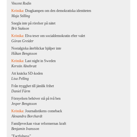
Vincent Rodin
Krönika:
Dragkampen om den demokratiska identiteten
Maja Stilling
Snegla inte på rörelser på nätet
Brit Stakson
Krönika:
Elva teser om socialdemokratin efter valet
Göran Greider
Nostalgiska återblickar hjälper inte
Håkan Bengtsson
Krönika:
Last night in Sweden
Kerstin Alnebratt
Att knäcka SD-koden
Lisa Pelling
Från trygghet till jämlik frihet
Daniel Färm
Förnyelsen behöver stå på två ben
Jesper Bengtsson
Krönika:
Journalistikens comeback
Alexandra Borchardt
Familjeveckan visar reformernas kraft
Benjamin Ivansson
”Factfulness”