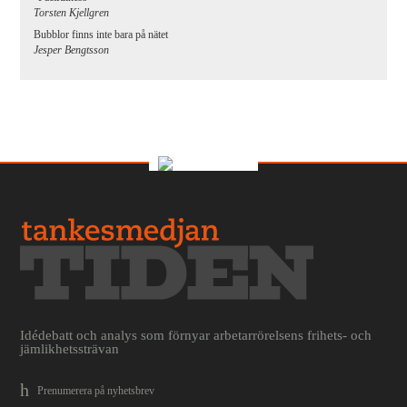
Torsten Kjellgren
Bubblor finns inte bara på nätet
Jesper Bengtsson
Idédebatt och analys som förnyar arbetarrörelsens frihets- och
jämlikhetssträvan
Prenumerera på nyhetsbrev