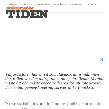
Idédebatt och analys som förnyar arbetarrörelsens frihets- och
jämlikhetssträvan
Med välfärdsstaten som
slutstation
7 juni, 2019
Mike Enocksson
Välfärdsstaten har blivit socialdemokratins mål, men
den rollen var den aldrig tänkt att spela. Redan Myrdal
visste att den måste decentraliseras för att inte krossa
de sociala gemenskaperna, skriver Mike Enocksson.
D
et svenska 1900-talets andra hälft kommer gå till historien som tiden