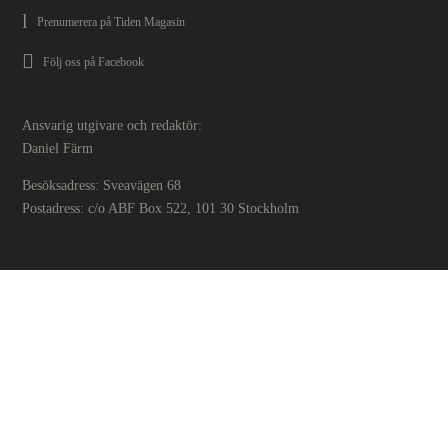
Prenumerera på Tiden Magasin
Följ oss på Facebook
Ansvarig utgivare och redaktör:
Daniel Färm
Besöksadress: Sveavägen 68
Postadress: c/o ABF Box 522, 101 30 Stockholm