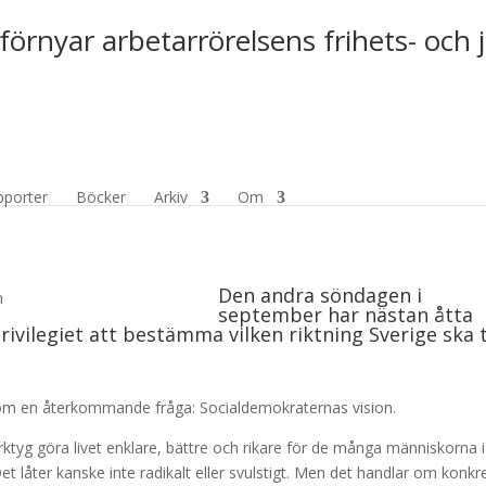
förnyar arbetarrörelsens frihets- och 
n
pporter
Böcker
Arkiv
Om
Den andra söndagen i
september har nästan åtta
ivilegiet att bestämma vilken riktning Sverige ska t
a om en återkommande fråga: Socialdemokraternas vision.
rktyg göra livet enklare, bättre och rikare för de många människorna i
t låter kanske inte radikalt eller svulstigt. Men det handlar om konkr