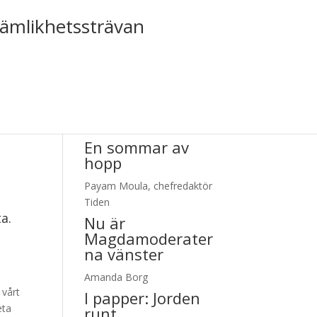
jämlikhetssträvan
Tiden nr 2 2026
En sommar av
hopp
Payam Moula, chefredaktör
Tiden
a.
Nu är
Magdamoderater
na vänster
Amanda Borg
 vårt
I papper:
Jorden
eta
runt