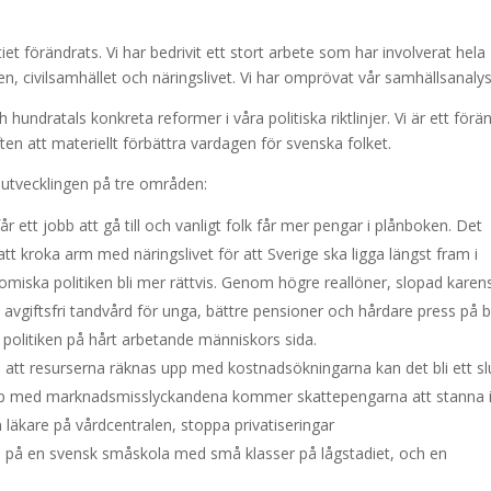
t förändrats. Vi har bedrivit ett stort arbete som har involverat hela
en, civilsamhället och näringslivet. Vi har omprövat vår samhällsanalys
hundratals konkreta reformer i våra politiska riktlinjer. Vi är ett förä
giften att materiellt förbättra vardagen för svenska folket.
lsutvecklingen på tre områden:
får ett jobb att gå till och vanligt folk får mer pengar i plånboken. Det
 att kroka arm med näringslivet för att Sverige ska ligga längst fram i
miska politiken bli mer rättvis. Genom högre reallöner, slopad karen
, avgiftsfri tandvård för unga, bättre pensioner och hårdare press på 
 politiken på hårt arbetande människors sida.
m att resurserna räknas upp med kostnadsökningarna kan det bli ett sl
pp med marknadsmisslyckandena kommer skattepengarna att stanna 
en läkare på vårdcentralen, stoppa privatiseringar
tsa på en svensk småskola med små klasser på lågstadiet, och en