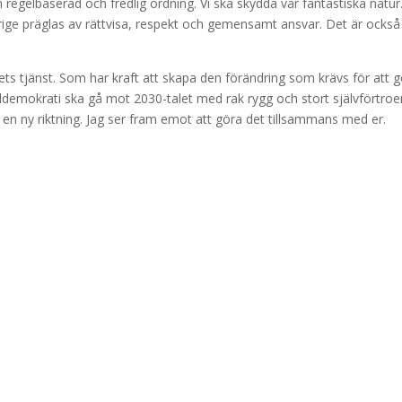
n regelbaserad och fredlig ordning. Vi ska skydda vår fantastiska natur
rige präglas av rättvisa, respekt och gemensamt ansvar. Det är också
lkets tjänst. Som har kraft att skapa den förändring som krävs för att 
aldemokrati ska gå mot 2030-talet med rak rygg och stort självförtroe
i en ny riktning. Jag ser fram emot att göra det tillsammans med er.