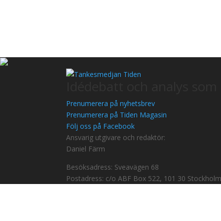
Idédebatt och analys som 
Prenumerera på nyhetsbrev
Prenumerera på Tiden Magasin
Följ oss på Facebook
Ansvarig utgivare och redaktör:
Daniel Färm
Besöksadress: Sveavägen 68
Postadress: c/o ABF Box 522, 101 30 Stockhol