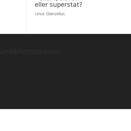
eller superstat?
Linus Glanzelius
jämlikhetssträvan