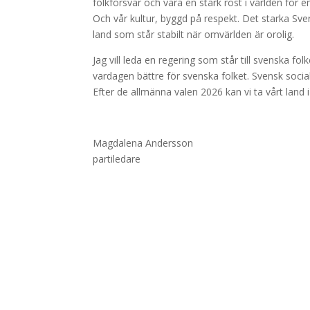
folkförsvar och vara en stark röst i världen för e
Och vår kultur, byggd på respekt. Det starka Sve
land som står stabilt när omvärlden är orolig.
Jag vill leda en regering som står till svenska fo
vardagen bättre för svenska folket. Svensk soci
Efter de allmänna valen 2026 kan vi ta vårt land 
Magdalena Andersson
partiledare