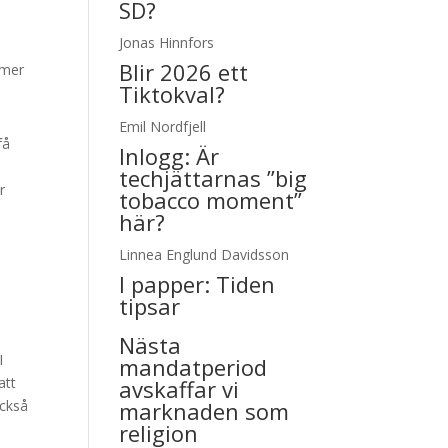
SD?
Jonas Hinnfors
Blir 2026 ett
mmer
Tiktokval?
Emil Nordfjell
få
Inlogg:
Är
techjättarnas ”big
r
tobacco moment”
här?
Linnea Englund Davidsson
I papper:
Tiden
tipsar
Nästa
I
mandatperiod
att
avskaffar vi
också
marknaden som
religion