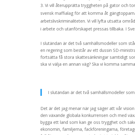
Vi vill återupprätta tryggheten på gator och tor
svensk maffialag för att komma åt gängtopparna
arbetslivskriminaliteten. Vi vill lyfta utsatta omr
i arbete och utanförskapet pressas tillbaka. I S
I slutändan är det två samhällsmodeller som står
en regering som består av ett dussin SD-ministra
fortsätta få stora skattesänkningar samtidigt som
ska vi välja en annan väg? Ska vi komma samman
I slutändan är det två samhällsmodeller som 
Det är det jag menar när jag säger att vår vision 
den växande globala konkurrensen och med växa
bygga ett land som kan ge oss trygghet och säker
ekonomin, familjerna, fackföreningarna, företage