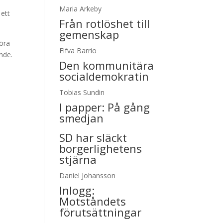
.
Maria Arkeby
 ett
Från rotlöshet till
gemenskap
göra
Elfva Barrio
nde.
Den kommunitära
socialdemokratin
Tobias Sundin
I papper:
På gång
smedjan
SD har släckt
borgerlighetens
stjärna
Daniel Johansson
Inlogg:
Motståndets
förutsättningar