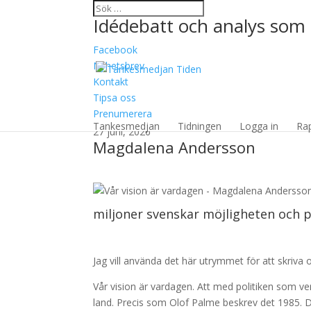
Idédebatt och analys som 
Facebook
Nyhetsbrev
Kontakt
Tipsa oss
Vår vision är vardage
Prenumerera
Tankesmedjan
Tidningen
Logga in
Ra
27 juni, 2026
Magdalena Andersson
miljoner svenskar möjligheten och pr
Jag vill använda det här utrymmet för att skriv
Vår vision är vardagen. Att med politiken som ve
land. Precis som Olof Palme beskrev det 1985. De