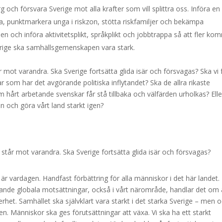
g och försvara Sverige mot alla krafter som vill splittra oss. Införa en
, punktmarkera unga i riskzon, stötta riskfamiljer och bekämpa
åden och införa aktivitetsplikt, språkplikt och jobbtrappa så att fler ko
verige ska samhällsgemenskapen vara stark.
 mot varandra. Ska Sverige fortsätta glida isär och försvagas? Ska vi 
r som har det avgörande politiska inflytandet? Ska de allra rikaste
 hårt arbetande svenskar får stå tillbaka och välfärden urholkas? Elle
 och göra vårt land starkt igen?
står mot varandra. Ska Sverige fortsätta glida isär och försvagas?
är vardagen. Handfast förbättring för alla människor i det här landet. 
nde globala motsättningar, också i vårt närområde, handlar det om 
het. Samhället ska självklart vara starkt i det starka Sverige – men 
n. Människor ska ges förutsättningar att växa. Vi ska ha ett starkt