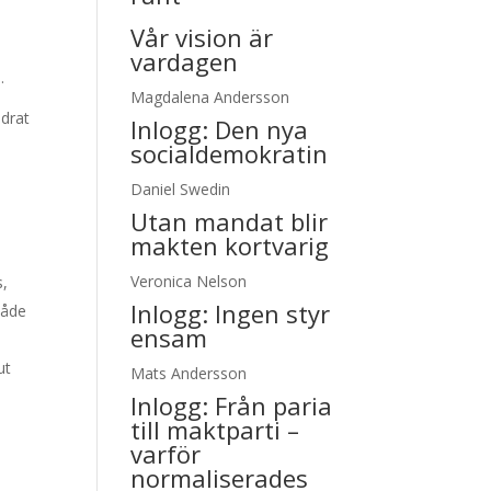
Vår vision är
vardagen
.
Magdalena Andersson
ndrat
Inlogg:
Den nya
socialdemokratin
Daniel Swedin
Utan mandat blir
makten kortvarig
Veronica Nelson
s,
Inlogg:
Ingen styr
både
ensam
ut
Mats Andersson
i
Inlogg:
Från paria
till maktparti –
varför
normaliserades