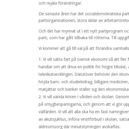
och rejäla förändringar.
De senaste åren har det socialdemokratiska partie
partiorganisationen, stora delar av arbetarrörels
Och det har mynnat ut i ett nytt partiprogram och 
parti, som har gått tillbaka till rötterna. Till upp
Vi kommer att gå till val på att förändra samhäl
Vi vill sätta fart på svensk ekonomi så att fler 
handlar om att driva en politik för högre tillväxt,
teknikutvecklingen. Därutöver behöver den ekono
höjda barn- och studiebidrag, billigare mediciner
matjättar och banker ställer sig den ekonomiska
Vi vill vända krisen i vården och skolan. Geno
på smygbesparingarna, och genom att vi gör u
välfärden. Vi vill att alla ska ha en fast namngiv
av akutsjukhus, införa vinstförbud i skolan, sa
äldreomsorg där minutstyrningen avskaffas.