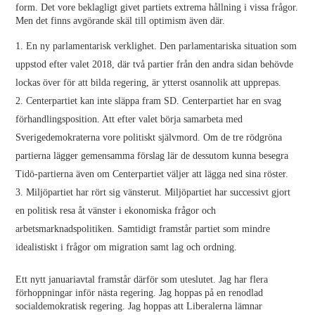
form. Det vore beklagligt givet partiets extrema hållning i vissa frågor.
Men det finns avgörande skäl till optimism även där.
En ny parlamentarisk verklighet. Den parlamentariska situation som
uppstod efter valet 2018, där två partier från den andra sidan behövde
lockas över för att bilda regering, är ytterst osannolik att upprepas.
Centerpartiet kan inte släppa fram SD. Centerpartiet har en svag
förhandlingsposition. Att efter valet börja samarbeta med
Sverigedemokraterna vore politiskt självmord. Om de tre rödgröna
partierna lägger gemensamma förslag lär de dessutom kunna besegra
Tidö-partierna även om Centerpartiet väljer att lägga ned sina röster.
Miljöpartiet har rört sig vänsterut. Miljöpartiet har successivt gjort
en politisk resa åt vänster i ekonomiska frågor och
arbetsmarknadspolitiken. Samtidigt framstår partiet som mindre
idealistiskt i frågor om migration samt lag och ordning.
Ett nytt januariavtal framstår därför som uteslutet. Jag har flera
förhoppningar inför nästa regering. Jag hoppas på en renodlad
socialdemokratisk regering. Jag hoppas att Liberalerna lämnar