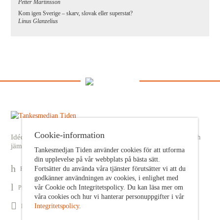
Petter Martinsson
Kom igen Sverige – skarv, slovak eller superstat?
Linus Glanzelius
Cookie-information
Idédebatt och analys som förnyar arbetarrörelsens frihets- och
jämlikhetssträvan
Tankesmedjan Tiden använder cookies för att utforma
din upplevelse på vår webbplats på bästa sätt.
Fortsätter du använda våra tjänster förutsätter vi att du
Prenumerera på nyhetsbrev
godkänner användningen av cookies, i enlighet med
vår Cookie och Integritetspolicy. Du kan läsa mer om
Prenumerera på Tiden Magasin
våra cookies och hur vi hanterar personuppgifter i vår
Integritetspolicy
.
Följ oss på Facebook