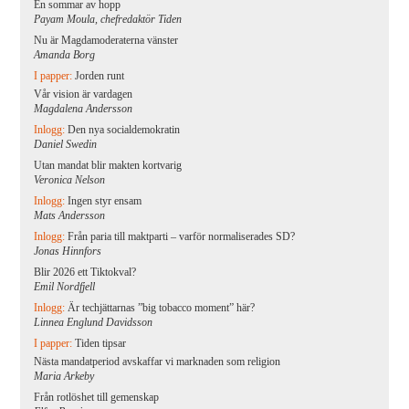
En sommar av hopp
Payam Moula, chefredaktör Tiden
Nu är Magdamoderaterna vänster
Amanda Borg
I papper:
Jorden runt
Vår vision är vardagen
Magdalena Andersson
Inlogg:
Den nya socialdemokratin
Daniel Swedin
Utan mandat blir makten kortvarig
Veronica Nelson
Inlogg:
Ingen styr ensam
Mats Andersson
Inlogg:
Från paria till maktparti – varför normaliserades SD?
Jonas Hinnfors
Blir 2026 ett Tiktokval?
Emil Nordfjell
Inlogg:
Är techjättarnas ”big tobacco moment” här?
Linnea Englund Davidsson
I papper:
Tiden tipsar
Nästa mandatperiod avskaffar vi marknaden som religion
Maria Arkeby
Från rotlöshet till gemenskap