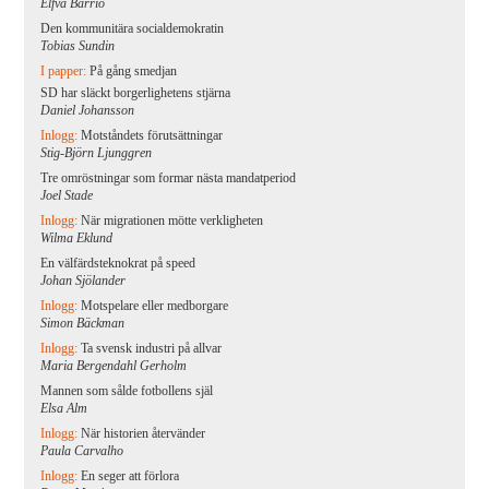
Elfva Barrio
Den kommunitära socialdemokratin
Tobias Sundin
I papper:
På gång smedjan
SD har släckt borgerlighetens stjärna
Daniel Johansson
Inlogg:
Motståndets förutsättningar
Stig-Björn Ljunggren
Tre omröstningar som formar nästa mandatperiod
Joel Stade
Inlogg:
När migrationen mötte verkligheten
Wilma Eklund
En välfärdsteknokrat på speed
Johan Sjölander
Inlogg:
Motspelare eller medborgare
Simon Bäckman
Inlogg:
Ta svensk industri på allvar
Maria Bergendahl Gerholm
Mannen som sålde fotbollens själ
Elsa Alm
Inlogg:
När historien återvänder
Paula Carvalho
Inlogg:
En seger att förlora