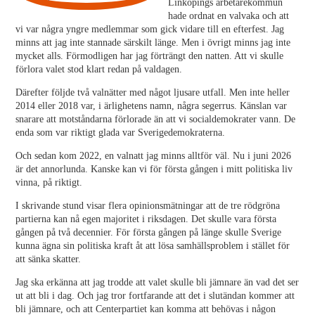
Linköpings arbetarekommun
hade ordnat en valvaka och att
vi var några yngre medlemmar som gick vidare till en efterfest. Jag
minns att jag inte stannade särskilt länge. Men i övrigt minns jag inte
mycket alls. Förmodligen har jag förträngt den natten. Att vi skulle
förlora valet stod klart redan på valdagen.
Därefter följde två valnätter med något ljusare utfall. Men inte heller
2014 eller 2018 var, i ärlighetens namn, några segerrus. Känslan var
snarare att motståndarna förlorade än att vi socialdemokrater vann. De
enda som var riktigt glada var Sverigedemokraterna.
Och sedan kom 2022, en valnatt jag minns alltför väl. Nu i juni 2026
är det annorlunda. Kanske kan vi för första gången i mitt politiska liv
vinna, på riktigt.
I skrivande stund visar flera opinionsmätningar att de tre rödgröna
partierna kan nå egen majoritet i riksdagen. Det skulle vara första
gången på två decennier. För första gången på länge skulle Sverige
kunna ägna sin politiska kraft åt att lösa samhällsproblem i stället för
att sänka skatter.
Jag ska erkänna att jag trodde att valet skulle bli jämnare än vad det ser
ut att bli i dag. Och jag tror fortfarande att det i slutändan kommer att
bli jämnare, och att Centerpartiet kan komma att behövas i någon