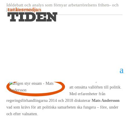
Idédebatt och analys som förnyar arbetarrörelsens frihets- och
jämlikhetssträvan
Ingen styr ensam
27 juni, 2026
Mats Andersson
Efter ett val börjar arbetet med
att omsätta vallöften till politik.
Med erfarenheter från
regeringsförhandlingarna 2014 och 2018 diskuterar
Mats Andersson
vad som krävs för att politiska samarbeten ska fungera – före, under
och efter valnatten.