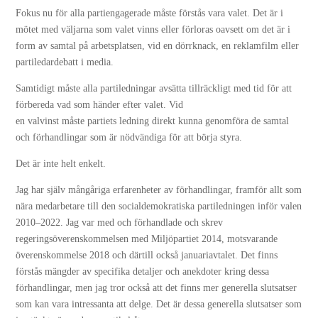
Fokus nu för alla partiengagerade måste förstås vara valet. Det är i
mötet med väljarna som valet vinns eller förloras oavsett om det är i
form av samtal på arbetsplatsen, vid en dörrknack, en reklamfilm eller
partiledardebatt i media.
Samtidigt måste alla partiledningar avsätta tillräckligt med tid för att
förbereda vad som händer efter valet. Vid
en valvinst måste partiets ledning direkt kunna genomföra de samtal
och förhandlingar som är nödvändiga för att börja styra.
Det är inte helt enkelt.
Jag har själv mångåriga erfarenheter av förhandlingar, framför allt som
nära medarbetare till den socialdemokratiska partiledningen inför valen
2010–2022. Jag var med och förhandlade och skrev
regeringsöverenskommelsen med Miljöpartiet 2014, motsvarande
överenskommelse 2018 och därtill också januariavtalet. Det finns
förstås mängder av specifika detaljer och anekdoter kring dessa
förhandlingar, men jag tror också att det finns mer generella slutsatser
som kan vara intressanta att delge. Det är dessa generella slutsatser som