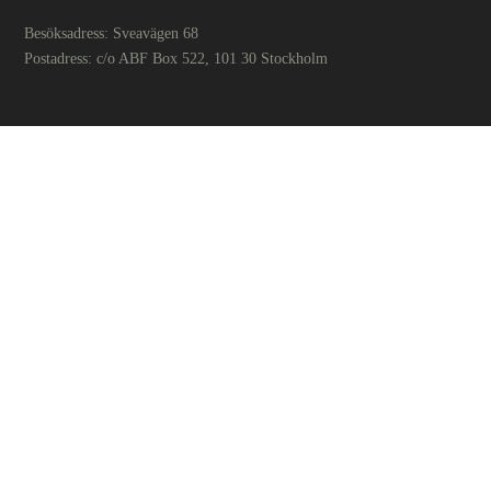
Besöksadress: Sveavägen 68
Postadress: c/o ABF Box 522, 101 30 Stockholm