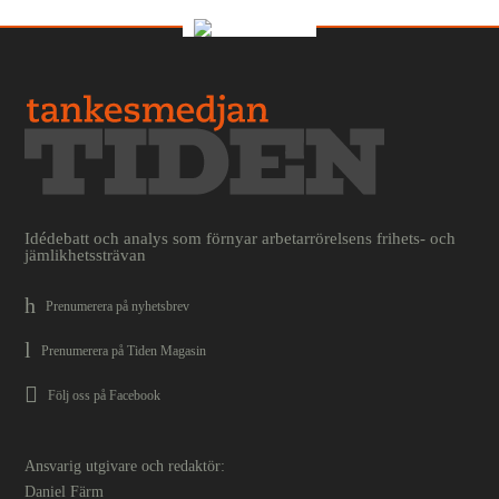
Idédebatt och analys som förnyar arbetarrörelsens frihets- och
jämlikhetssträvan
Prenumerera på nyhetsbrev
Prenumerera på Tiden Magasin
Följ oss på Facebook
Ansvarig utgivare och redaktör:
Daniel Färm