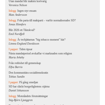
Utan mandat blir makten kortvarig
Veronica Nelson
Inlogg:
Ingen styr ensam
Mats Andersson
Inlogg:
Från paria till maktparti – varför normaliserades SD?
Jonas Hinnfors
Blir 2026 ett Tiktokval?
Emil Nordfjell
Inlogg:
Är techjättarnas ”big tobacco moment” här?
Linnea Englund Davidsson
I papper:
Tiden tipsar
Nästa mandatperiod avskaffar vi marknaden som religion
Maria Arkeby
Från rotlöshet till gemenskap
Elfva Barrio
Den kommunitära socialdemokratin
Tobias Sundin
I papper:
På gång smedjan
SD har släckt borgerlighetens stjärna
Daniel Johansson
Inlogg:
Motståndets förutsättningar
Stig-Björn Ljunggren