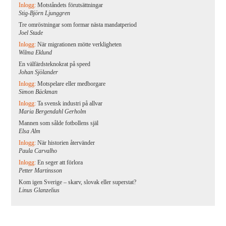
Inlogg:
Motståndets förutsättningar
Stig-Björn Ljunggren
Tre omröstningar som formar nästa mandatperiod
Joel Stade
Inlogg:
När migrationen mötte verkligheten
Wilma Eklund
En välfärdsteknokrat på speed
Johan Sjölander
Inlogg:
Motspelare eller medborgare
Simon Bäckman
Inlogg:
Ta svensk industri på allvar
Maria Bergendahl Gerholm
Mannen som sålde fotbollens själ
Elsa Alm
Inlogg:
När historien återvänder
Paula Carvalho
Inlogg:
En seger att förlora
Petter Martinsson
Kom igen Sverige – skarv, slovak eller superstat?
Linus Glanzelius