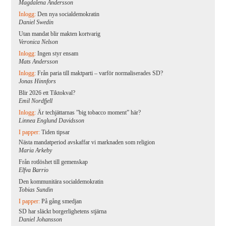
Magdalena Andersson
Inlogg:
Den nya socialdemokratin
Daniel Swedin
Utan mandat blir makten kortvarig
Veronica Nelson
Inlogg:
Ingen styr ensam
Mats Andersson
Inlogg:
Från paria till maktparti – varför normaliserades SD?
Jonas Hinnfors
Blir 2026 ett Tiktokval?
Emil Nordfjell
Inlogg:
Är techjättarnas ”big tobacco moment” här?
Linnea Englund Davidsson
I papper:
Tiden tipsar
Nästa mandatperiod avskaffar vi marknaden som religion
Maria Arkeby
Från rotlöshet till gemenskap
Elfva Barrio
Den kommunitära socialdemokratin
Tobias Sundin
I papper:
På gång smedjan
SD har släckt borgerlighetens stjärna
Daniel Johansson