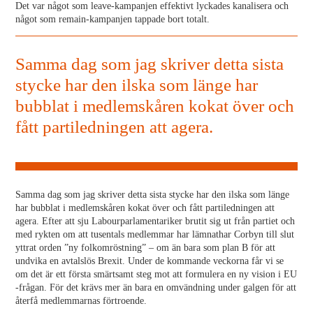
Det var något som leave-kampanjen effektivt lyckades kanalisera och
något som remain-kampanjen tappade bort totalt.
Samma dag som jag skriver detta sista
stycke har den ilska som länge har
bubblat i medlemskåren kokat över och
fått partiledningen att agera.
Samma dag som jag skriver detta sista stycke har den ilska som länge
har bubblat i medlemskåren kokat över och fått partiledningen att
agera. Efter att sju Labourparlamentariker brutit sig ut från partiet och
med rykten om att tusentals medlemmar har lämnathar Corbyn till slut
yttrat orden ”ny folkomröstning” – om än bara som plan B för att
undvika en avtalslös Brexit. Under de kommande veckorna får vi se
om det är ett första smärtsamt steg mot att formulera en ny vision i EU
-frågan. För det krävs mer än bara en omvändning under galgen för att
återfå medlemmarnas förtroende.