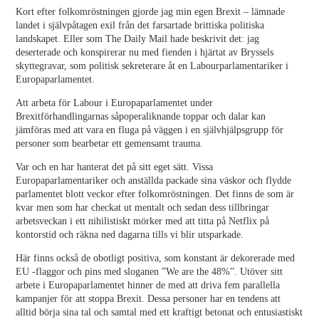
Kort efter folkomröstningen gjorde jag min egen Brexit – lämnade
landet i självpåtagen exil från det farsartade brittiska politiska
landskapet. Eller som The Daily Mail hade beskrivit det: jag
deserterade och konspirerar nu med fienden i hjärtat av Bryssels
skyttegravar, som politisk sekreterare åt en Labourparlamentariker i
Europaparlamentet.
Att arbeta för Labour i Europaparlamentet under
Brexitförhandlingarnas såpoperaliknande toppar och dalar kan
jämföras med att vara en fluga på väggen i en självhjälpsgrupp för
personer som bearbetar ett gemensamt trauma.
Var och en har hanterat det på sitt eget sätt. Vissa
Europaparlamentariker och anställda packade sina väskor och flydde
parlamentet blott veckor efter folkomröstningen. Det finns de som är
kvar men som har checkat ut mentalt och sedan dess tillbringar
arbetsveckan i ett nihilistiskt mörker med att titta på Netflix på
kontorstid och räkna ned dagarna tills vi blir utsparkade.
Här finns också de obotligt positiva, som konstant är dekorerade med
EU -flaggor och pins med sloganen ”We are the 48%”. Utöver sitt
arbete i Europaparlamentet hinner de med att driva fem parallella
kampanjer för att stoppa Brexit. Dessa personer har en tendens att
alltid börja sina tal och samtal med ett kraftigt betonat och entusiastiskt