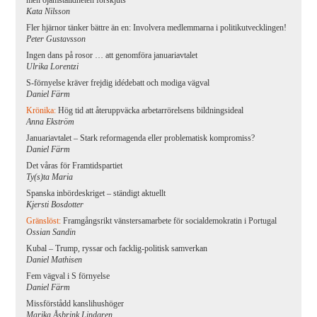
men ojämställdheten förskjuts
Kata Nilsson
Fler hjärnor tänker bättre än en: Involvera medlemmarna i politikutvecklingen!
Peter Gustavsson
Ingen dans på rosor … att genomföra januariavtalet
Ulrika Lorentzi
S-förnyelse kräver frejdig idédebatt och modiga vägval
Daniel Färm
Krönika:
Hög tid att återuppväcka arbetarrörelsens bildningsideal
Anna Ekström
Januariavtalet – Stark reformagenda eller problematisk kompromiss?
Daniel Färm
Det våras för Framtidspartiet
Ty(s)ta Maria
Spanska inbördeskriget – ständigt aktuellt
Kjersti Bosdotter
Gränslöst:
Framgångsrikt vänstersamarbete för socialdemokratin i Portugal
Ossian Sandin
Kubal – Trump, ryssar och facklig-politisk samverkan
Daniel Mathisen
Fem vägval i S förnyelse
Daniel Färm
Missförstådd kanslihushöger
Marika Åsbrink Lindgren