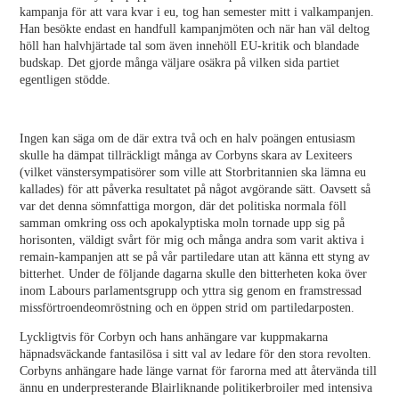
kampanja för att vara kvar i eu, tog han semester mitt i valkampanjen.
Han besökte endast en handfull kampanjmöten och när han väl deltog
höll han halvhjärtade tal som även innehöll EU-kritik och blandade
budskap. Det gjorde många väljare osäkra på vilken sida partiet
egentligen stödde.
Ingen kan säga om de där extra två och en halv poängen entusiasm
skulle ha dämpat tillräckligt många av Corbyns skara av Lexiteers
(vilket vänstersympatisörer som ville att Storbritannien ska lämna eu
kallades) för att påverka resultatet på något avgörande sätt. Oavsett så
var det denna sömnfattiga morgon, där det politiska normala föll
samman omkring oss och apokalyptiska moln tornade upp sig på
horisonten, väldigt svårt för mig och många andra som varit aktiva i
remain-kampanjen att se på vår partiledare utan att känna ett styng av
bitterhet. Under de följande dagarna skulle den bitterheten koka över
inom Labours parlamentsgrupp och yttra sig genom en framstressad
missförtroendeomröstning och en öppen strid om partiledarposten.
Lyckligtvis för Corbyn och hans anhängare var kuppmakarna
häpnadsväckande fantasilösa i sitt val av ledare för den stora revolten.
Corbyns anhängare hade länge varnat för farorna med att återvända till
ännu en underpresterande Blairliknande politikerbroiler med intensiva