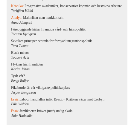
Krönika:
Progressiva akademiker, konservativa köpmän och besvikna arbetare
Torbjörn Hållö
Analys:
Makteliten utan markkontakt
Anna Almqvist
Förebyggande hälsa, Framtida vård- och hälsopolitik
Torsten Kjellgren
Sekulära principer centrala för förnyad integrationspolitik
Tara Twana
Black mirror
Youbert Aziz
Flykten från framtiden
Karim Jebari
Tysk vår?
Bengt Rolfer
Fikabordet är vår viktigaste politiska plats
Jesper Bengtsson
Essä:
Labour handfallna inför Brexit – Kritiken växer mot Corbyn
Ellie Walden
Essä:
Jämlikheten kräver (mer) statlig skola!
Aida Hadzialic