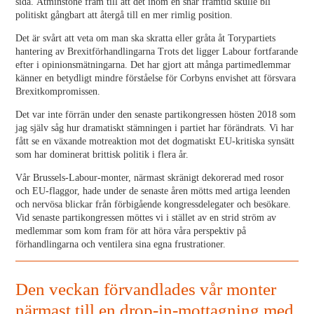
sida. Åtminstone fram till att det inom en snar framtid skulle bli
politiskt gångbart att återgå till en mer rimlig position.
Det är svårt att veta om man ska skratta eller gråta åt Torypartiets
hantering av Brexitförhandlingarna Trots det ligger Labour fortfarande
efter i opinionsmätningarna. Det har gjort att många partimedlemmar
känner en betydligt mindre förståelse för Corbyns envishet att försvara
Brexitkompromissen.
Det var inte förrän under den senaste partikongressen hösten 2018 som
jag själv såg hur dramatiskt stämningen i partiet har förändrats. Vi har
fått se en växande motreaktion mot det dogmatiskt EU-kritiska synsätt
som har dominerat brittisk politik i flera år.
Vår Brussels-Labour-monter, närmast skränigt dekorerad med rosor
och EU-flaggor, hade under de senaste åren mötts med artiga leenden
och nervösa blickar från förbigående kongressdelegater och besökare.
Vid senaste partikongressen möttes vi i stället av en strid ström av
medlemmar som kom fram för att höra våra perspektiv på
förhandlingarna och ventilera sina egna frustrationer.
Den veckan förvandlades vår monter
närmast till en drop-in-mottagning med