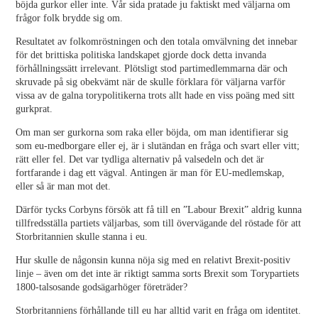
böjda gurkor eller inte. Vår sida pratade ju faktiskt med väljarna om
frågor folk brydde sig om.
Resultatet av folkomröstningen och den totala omvälvning det innebar
för det brittiska politiska landskapet gjorde dock detta invanda
förhållningssätt irrelevant. Plötsligt stod partimedlemmarna där och
skruvade på sig obekvämt när de skulle förklara för väljarna varför
vissa av de galna torypolitikerna trots allt hade en viss poäng med sitt
gurkprat.
Om man ser gurkorna som raka eller böjda, om man identifierar sig
som eu-medborgare eller ej, är i slutändan en fråga och svart eller vitt;
rätt eller fel. Det var tydliga alternativ på valsedeln och det är
fortfarande i dag ett vägval. Antingen är man för EU-medlemskap,
eller så är man mot det.
Därför tycks Corbyns försök att få till en ”Labour Brexit” aldrig kunna
tillfredsställa partiets väljarbas, som till övervägande del röstade för att
Storbritannien skulle stanna i eu.
Hur skulle de någonsin kunna nöja sig med en relativt Brexit-positiv
linje – även om det inte är riktigt samma sorts Brexit som Torypartiets
1800-talsosande godsägarhöger företräder?
Storbritanniens förhållande till eu har alltid varit en fråga om identitet.