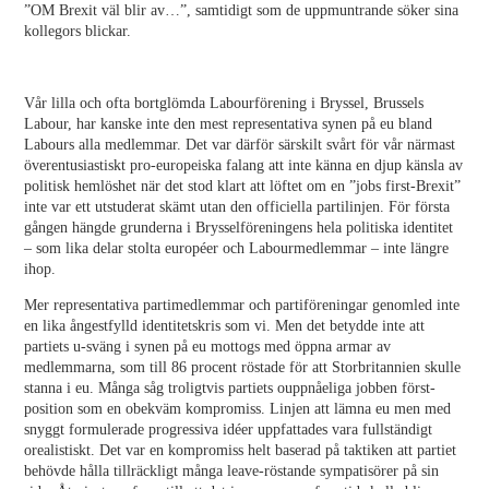
”OM Brexit väl blir av…”, samtidigt som de uppmuntrande söker sina
kollegors blickar.
Vår lilla och ofta bortglömda Labourförening i Bryssel, Brussels
Labour, har kanske inte den mest representativa synen på eu bland
Labours alla medlemmar. Det var därför särskilt svårt för vår närmast
överentusiastiskt pro-europeiska falang att inte känna en djup känsla av
politisk hemlöshet när det stod klart att löftet om en ”jobs first-Brexit”
inte var ett utstuderat skämt utan den officiella partilinjen. För första
gången hängde grunderna i Brysselföreningens hela politiska identitet
– som lika delar stolta européer och Labourmedlemmar – inte längre
ihop.
Mer representativa partimedlemmar och partiföreningar genomled inte
en lika ångestfylld identitetskris som vi. Men det betydde inte att
partiets u-sväng i synen på eu mottogs med öppna armar av
medlemmarna, som till 86 procent röstade för att Storbritannien skulle
stanna i eu. Många såg troligtvis partiets ouppnåeliga jobben först-
position som en obekväm kompromiss. Linjen att lämna eu men med
snyggt formulerade progressiva idéer uppfattades vara fullständigt
orealistiskt. Det var en kompromiss helt baserad på taktiken att partiet
behövde hålla tillräckligt många leave-röstande sympatisörer på sin