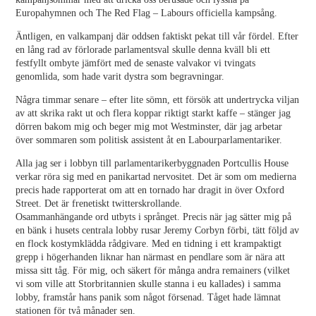
Europahymnen och The Red Flag – Labours officiella kampsång.
Äntligen, en valkampanj där oddsen faktiskt pekat till vår fördel. Efter
en lång rad av förlorade parlamentsval skulle denna kväll bli ett
festfyllt ombyte jämfört med de senaste valvakor vi tvingats
genomlida, som hade varit dystra som begravningar.
Några timmar senare – efter lite sömn, ett försök att undertrycka viljan
av att skrika rakt ut och flera koppar riktigt starkt kaffe – stänger jag
dörren bakom mig och beger mig mot Westminster, där jag arbetar
över sommaren som politisk assistent åt en Labourparlamentariker.
Alla jag ser i lobbyn till parlamentarikerbyggnaden Portcullis House
verkar röra sig med en panikartad nervositet. Det är som om medierna
precis hade rapporterat om att en tornado har dragit in över Oxford
Street. Det är frenetiskt twitterskrollande.
Osammanhängande ord utbyts i språnget. Precis när jag sätter mig på
en bänk i husets centrala lobby rusar Jeremy Corbyn förbi, tätt följd av
en flock kostymklädda rådgivare. Med en tidning i ett krampaktigt
grepp i högerhanden liknar han närmast en pendlare som är nära att
missa sitt tåg. För mig, och säkert för många andra remainers (vilket
vi som ville att Storbritannien skulle stanna i eu kallades) i samma
lobby, framstår hans panik som något försenad. Tåget hade lämnat
stationen för två månader sen.