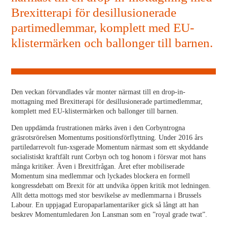
Brexitterapi för desillusionerade
partimedlemmar, komplett med EU-
klistermärken och ballonger till barnen.
Den veckan förvandlades vår monter närmast till en drop-in-
mottagning med Brexitterapi för desillusionerade partimedlemmar,
komplett med EU-klistermärken och ballonger till barnen.
Den uppdämda frustrationen märks även i den Corbyntrogna
gräsrotsrörelsen Momentums positionsförflyttning. Under 2016 års
partiledarrevolt fun-xsgerade Momentum närmast som ett skyddande
socialistiskt kraftfält runt Corbyn och tog honom i försvar mot hans
många kritiker. Även i Brexitfrågan. Året efter mobiliserade
Momentum sina medlemmar och lyckades blockera en formell
kongressdebatt om Brexit för att undvika öppen kritik mot ledningen.
Allt detta mottogs med stor besvikelse av medlemmarna i Brussels
Labour. En uppjagad Europaparlamentariker gick så långt att han
beskrev Momentumledaren Jon Lansman som en ”royal grade twat”.