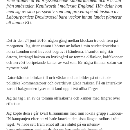
Ellie Walden är en Brysselboende Labourmedlem och EU-vän
från småstaden Kenilworth i mellersta England. Här delar hon
med sig av sina perspektiv som ung pro-europé på insidan av
Labourpartiets Brexittrassel bara veckor innan landet planerar
att lämna EU.
Det är den 24 juni 2016, någon gång mellan klockan tre och fem på
morgonen. Jag sitter ensam i hörnet av köket i min studentkorridor i
norra London med huvudet begravt i händerna. Framför mig står
datorn, inträngd bakom en kyrkogård av tomma ölflaskor, kaffekoppar
och nervöst bortpetande kanter av vad som för några timmar sedan var
nyrostat bröd.
Datorskärmen blinkar till och växlar mellan bilder på utmattade
politiska kommentatorer och överdrivet glada rasister. På en interaktiv
karta i bakgrunden lyser mitt land upp i två olika färger.
Jag tar tag i en av de tomma ölflaskorna och känner med fingret över
etiketten.
Jag köpte dem i går kväll tillsammans med min lokala grupp i Labour-
IN-kampanjen efter att vi hade knackat den sista längan radhus i rött
tegel. Vi hade sett fram emot att fira slutet på en intensiv
kampanjsommar med att dricka oss berusade och lyssna på