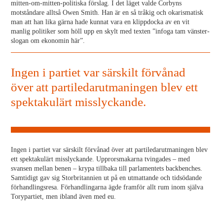
mitten-om-mitten-politiska förslag. I det läget valde Corbyns
motståndare alltså Owen Smith. Han är en så tråkig och okarismatisk
man att han lika gärna hade kunnat vara en klippdocka av en vit
manlig politiker som höll upp en skylt med texten ”infoga tam vänster-
slogan om ekonomin här”.
Ingen i partiet var särskilt förvånad
över att partiledarutmaningen blev ett
spektakulärt misslyckande.
Ingen i partiet var särskilt förvånad över att partiledarutmaningen blev
ett spektakulärt misslyckande. Upprorsmakarna tvingades – med
svansen mellan benen – krypa tillbaka till parlamentets backbenches.
Samtidigt gav sig Storbritannien ut på en utmattande och tidsödande
förhandlingsresa. Förhandlingarna ägde framför allt rum inom själva
Torypartiet, men ibland även med eu.