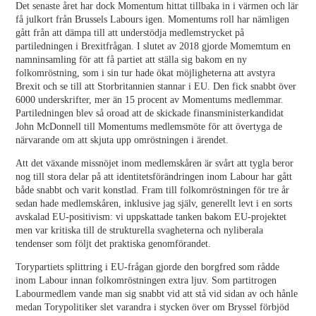
Det senaste året har dock Momentum hittat tillbaka in i värmen och lär
få julkort från Brussels Labours igen. Momentums roll har nämligen
gått från att dämpa till att understödja medlemstrycket på
partiledningen i Brexitfrågan. I slutet av 2018 gjorde Momemtum en
namninsamling för att få partiet att ställa sig bakom en ny
folkomröstning, som i sin tur hade ökat möjligheterna att avstyra
Brexit och se till att Storbritannien stannar i EU. Den fick snabbt över
6000 underskrifter, mer än 15 procent av Momentums medlemmar.
Partiledningen blev så oroad att de skickade finansministerkandidat
John McDonnell till Momentums medlemsmöte för att övertyga de
närvarande om att skjuta upp omröstningen i ärendet.
Att det växande missnöjet inom medlemskåren är svårt att tygla beror
nog till stora delar på att identitetsförändringen inom Labour har gått
både snabbt och varit konstlad. Fram till folkomröstningen för tre år
sedan hade medlemskåren, inklusive jag själv, generellt levt i en sorts
avskalad EU-positivism: vi uppskattade tanken bakom EU-projektet
men var kritiska till de strukturella svagheterna och nyliberala
tendenser som följt det praktiska genomförandet.
Torypartiets splittring i EU-frågan gjorde den borgfred som rådde
inom Labour innan folkomröstningen extra ljuv. Som partitrogen
Labourmedlem vande man sig snabbt vid att stå vid sidan av och hånle
medan Torypolitiker slet varandra i stycken över om Bryssel förbjöd