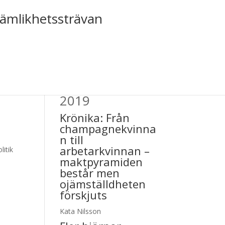
jämlikhetssträvan
Tiden nr 1,
2019
Krönika:
Från
champagnekvinna
n till
arbetarkvinnan –
litik
maktpyramiden
består men
ojämställdheten
förskjuts
Kata Nilsson