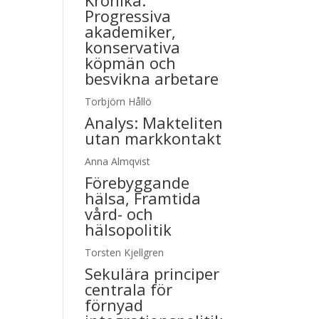
Krönika:
Progressiva
akademiker,
konservativa
köpmän och
besvikna arbetare
Torbjörn Hållö
Analys:
Makteliten
utan markkontakt
Anna Almqvist
Förebyggande
hälsa, Framtida
vård- och
hälsopolitik
Torsten Kjellgren
Sekulära principer
centrala för
förnyad