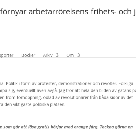
förnyar arbetarrörelsens frihets- och 
gaste politiska plats
pporter
Böcker
Arkiv
Om
rna. Politik i form av protester, demonstrationer och revolter. Folkliga
rpa sig, eventuellt även avgå. Jag tror att hela den bilden av gatans po
 en from förhoppning, odlad av revolutionärer från båda sidor av det
ra den viktigaste politiska platsen.
 De som går att läsa gratis börjar med orange färg. Teckna gärna en