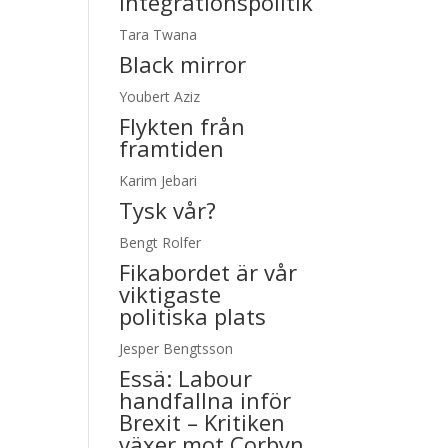
integrationspolitik
Tara Twana
Black mirror
Youbert Aziz
Flykten från
framtiden
Karim Jebari
Tysk vår?
Bengt Rolfer
Fikabordet är vår
viktigaste
politiska plats
Jesper Bengtsson
Essä:
Labour
handfallna inför
Brexit – Kritiken
växer mot Corbyn