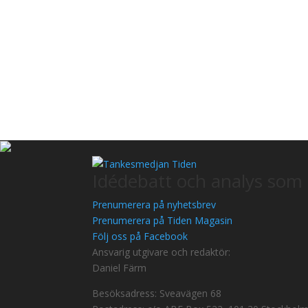
Idédebatt och analys som 
Prenumerera på nyhetsbrev
Prenumerera på Tiden Magasin
Följ oss på Facebook
Ansvarig utgivare och redaktör:
Daniel Färm
Besöksadress: Sveavägen 68