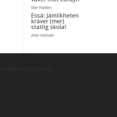
Ellie Walden
Essä:
Jämlikheten
kräver (mer)
statlig skola!
Aida Hadzialic
jämlikhetssträvan