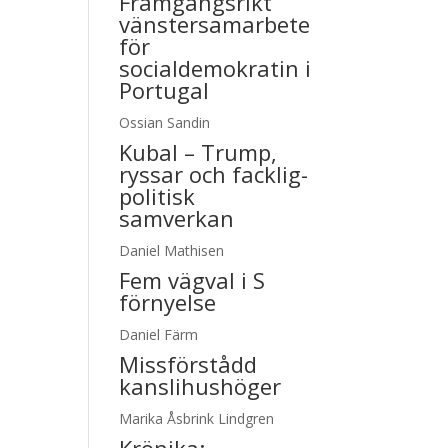
Framgångsrikt
vänstersamarbete
för
socialdemokratin i
Portugal
Ossian Sandin
Kubal – Trump,
ryssar och facklig-
politisk
samverkan
Daniel Mathisen
Fem vägval i S
förnyelse
Daniel Färm
Missförstådd
kanslihushöger
Marika Åsbrink Lindgren