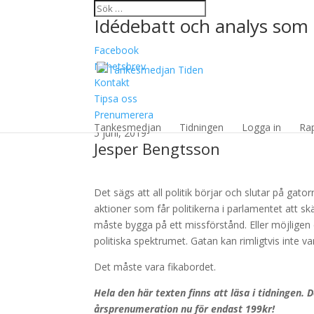
Idédebatt och analys som 
Facebook
Nyhetsbrev
Kontakt
Tipsa oss
Fikabordet är vår vikti
Prenumerera
Tankesmedjan
Tidningen
Logga in
Ra
5 juni, 2019
Jesper Bengtsson
Det sägs att all politik börjar och slutar på gato
aktioner som får politikerna i parlamentet att skä
måste bygga på ett missförstånd. Eller möjligen
politiska spektrumet. Gatan kan rimligtvis inte va
Det måste vara fikabordet.
Hela den här texten finns att läsa i tidningen.
årsprenumeration nu för endast 199kr!