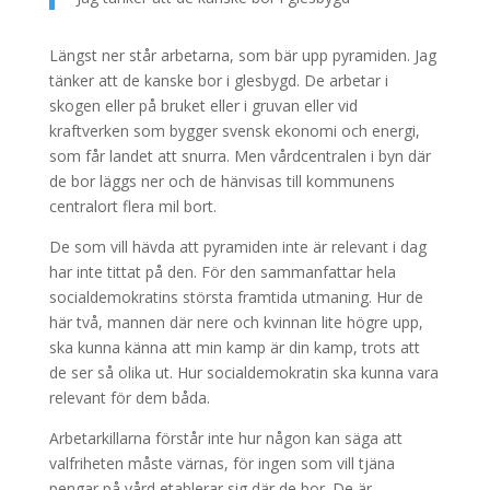
Längst ner står arbetarna, som bär upp pyramiden. Jag
tänker att de kanske bor i glesbygd. De arbetar i
skogen eller på bruket eller i gruvan eller vid
kraftverken som bygger svensk ekonomi och energi,
som får landet att snurra. Men vårdcentralen i byn där
de bor läggs ner och de hänvisas till kommunens
centralort flera mil bort.
De som vill hävda att pyramiden inte är relevant i dag
har inte tittat på den. För den sammanfattar hela
socialdemokratins största framtida utmaning. Hur de
här två, mannen där nere och kvinnan lite högre upp,
ska kunna känna att min kamp är din kamp, trots att
de ser så olika ut. Hur socialdemokratin ska kunna vara
relevant för dem båda.
Arbetarkillarna förstår inte hur någon kan säga att
valfriheten måste värnas, för ingen som vill tjäna
pengar på vård etablerar sig där de bor. De är