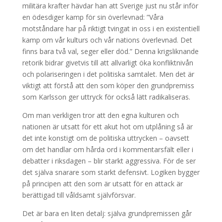
militära krafter hävdar han att Sverige just nu står inför
en ödesdiger kamp för sin överlevnad: ”Våra
motståndare har på riktigt tvingat in oss i en existentiell
kamp om vår kulturs och vår nations överlevnad. Det
finns bara två val, seger eller död.” Denna krigsliknande
retorik bidrar givetvis till att allvarligt öka konfliktnivån
och polariseringen i det politiska samtalet. Men det är
viktigt att förstå att den som köper den grundpremiss
som Karlsson ger uttryck för också lätt radikaliseras.
Om man verkligen tror att den egna kulturen och
nationen är utsatt för ett akut hot om utplåning så är
det inte konstigt om de politiska uttrycken – oavsett
om det handlar om hårda ord i kommentarsfält eller i
debatter i riksdagen – blir starkt aggressiva. För de ser
det själva snarare som starkt defensivt. Logiken bygger
på principen att den som är utsatt för en attack är
berättigad till våldsamt självförsvar.
Det är bara en liten detalj: själva grundpremissen går