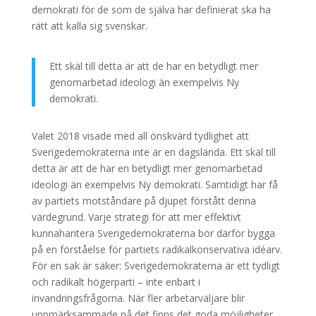
demokrati för de som de själva har definierat ska ha
rätt att kalla sig svenskar.
Ett skäl till detta är att de har en betydligt mer
genomarbetad ideologi än exempelvis Ny
demokrati.
Valet 2018 visade med all önskvärd tydlighet att
Sverigedemokraterna inte är en dagslända. Ett skäl till
detta är att de har en betydligt mer genomarbetad
ideologi än exempelvis Ny demokrati. Samtidigt har få
av partiets motståndare på djupet förstått denna
värdegrund. Varje strategi för att mer effektivt
kunnahantera Sverigedemokraterna bör därför bygga
på en förståelse för partiets radikalkonservativa idéarv.
För en sak är säker: Sverigedemokraterna är ett tydligt
och radikalt högerparti – inte enbart i
invandringsfrågorna. När fler arbetarväljare blir
uppmärksammade på det finns det goda möjligheter