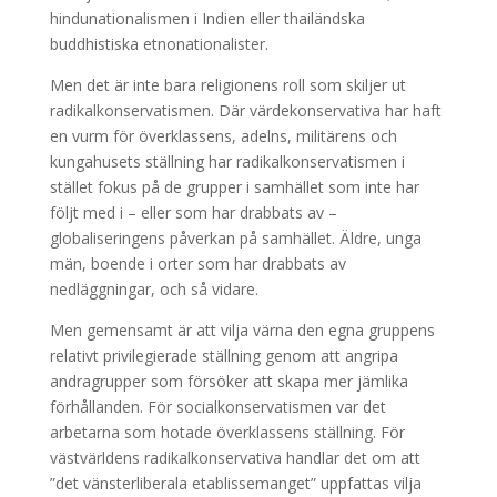
hindunationalismen i Indien eller thailändska
buddhistiska etnonationalister.
Men det är inte bara religionens roll som skiljer ut
radikalkonservatismen. Där värdekonservativa har haft
en vurm för överklassens, adelns, militärens och
kungahusets ställning har radikalkonservatismen i
stället fokus på de grupper i samhället som inte har
följt med i – eller som har drabbats av –
globaliseringens påverkan på samhället. Äldre, unga
män, boende i orter som har drabbats av
nedläggningar, och så vidare.
Men gemensamt är att vilja värna den egna gruppens
relativt privilegierade ställning genom att angripa
andragrupper som försöker att skapa mer jämlika
förhållanden. För socialkonservatismen var det
arbetarna som hotade överklassens ställning. För
västvärldens radikalkonservativa handlar det om att
”det vänsterliberala etablissemanget” uppfattas vilja