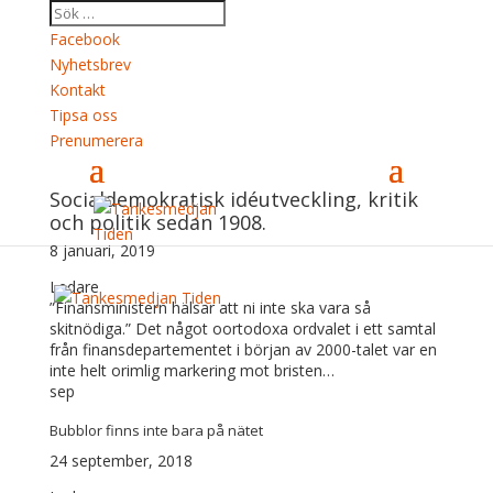
Facebook
Nyhetsbrev
Kontakt
Tipsa oss
Prenumerera
Ledare - Arkiv
Socialdemokratisk idéutveckling, kritik
jan
och politik sedan 1908.
S-förnyelse utan ängslighet och ensidighet
8 januari, 2019
Ledare
”Finansministern hälsar att ni inte ska vara så
skitnödiga.” Det något oortodoxa ordvalet i ett samtal
från finansdepartementet i början av 2000-talet var en
inte helt orimlig markering mot bristen…
sep
Bubblor finns inte bara på nätet
24 september, 2018