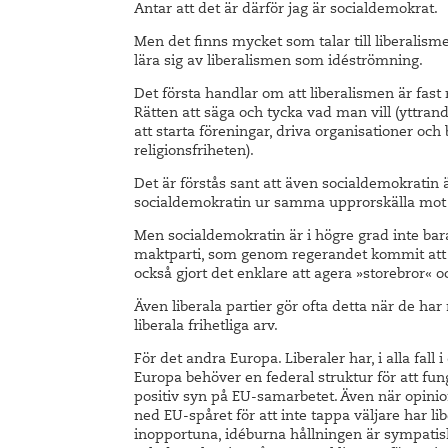
Antar att det är därför jag är socialdemokrat.
Men det finns mycket som talar till liberali
lära sig av liberalismen som idéströmning.
Det första handlar om att liberalismen är fast ro
Rätten att säga och tycka vad man vill (yttrandef
att starta föreningar, driva organisationer och
religionsfriheten).
Det är förstås sant att även socialdemokratin ä
socialdemokratin ur samma upprorskälla mot 
Men socialdemokratin är i högre grad inte bar
maktparti, som genom regerandet kommit att l
också gjort det enklare att agera »storebror« 
Även liberala partier gör ofta detta när de ha
liberala frihetliga arv.
För det andra Europa. Liberaler har, i alla fal
Europa behöver en federal struktur för att fun
positiv syn på EU-samarbetet. Även när opinio
ned EU-spåret för att inte tappa väljare har l
inopportuna, idéburna hållningen är sympatisk