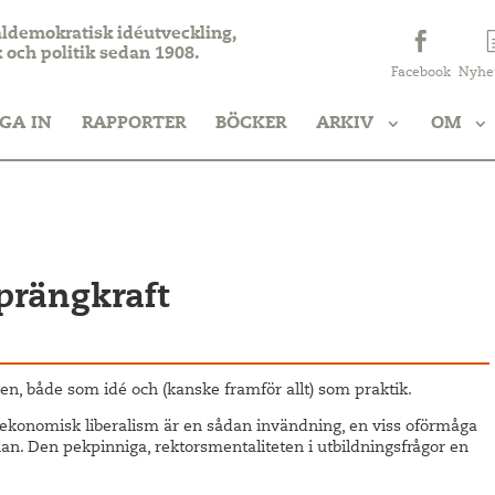
aldemokratisk idéutveckling,
k och politik sedan 1908.
Facebook
Nyhe
GA IN
RAPPORTER
BÖCKER
ARKIV
OM
prängkraft
en, både som idé och (kanske framför allt) som praktik.
ekonomisk liberalism är en sådan invändning, en viss oförmåga
nan. Den pekpinniga, rektorsmentaliteten i utbildningsfrågor en