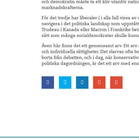
och demokratin måste ta ett kliv utanför nation
marknadskrafterna.
För det tredje har liberaler ( i alla fall vissa 
navigera i det politiska landskap som uppståt
Trudeau i Kanada eller Macron i Frankrike bet
sätt som många socialdemokrater skulle kunna
Även här finns det ett gemensamt arv. Ett arv 
och individuella rättigheter. Det slarvas ofta b
borta från debatten, och i dag, när konservativ
politiska dagordningen, är det ett arv med en