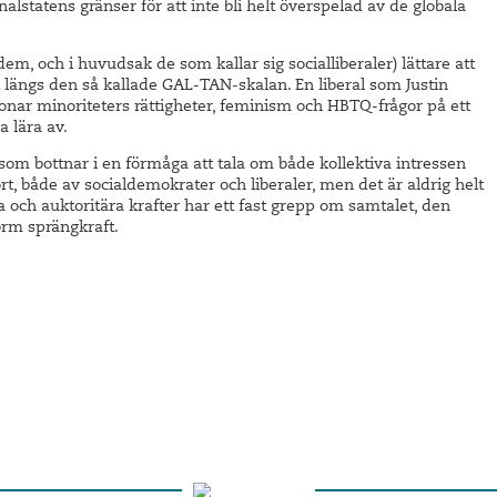
alstatens gränser för att inte bli helt överspelad av de globala
av dem, och i huvudsak de som kallar sig socialliberaler) lättare att
t längs den så kallade GAL-TAN-skalan. En liberal som Justin
onar minoriteters rättigheter, feminism och HBTQ-frågor på ett
 lära av.
som bottnar i en förmåga att tala om både kollektiva intressen
ort, både av socialdemokrater och liberaler, men det är aldrig helt
a och auktoritära krafter har ett fast grepp om samtalet, den
orm sprängkraft.