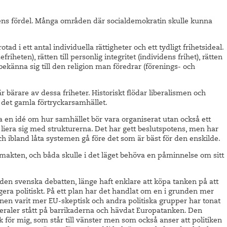
smens fördel. Många områden där socialdemokratin skulle kunna
tad i ett antal individuella rättigheter och ett tydligt frihetsideal.
riheten), rätten till personlig integritet (individens frihet), rätten
 bekänna sig till den religion man föredrar (förenings- och
r bärare av dessa friheter. Historiskt flödar liberalismen och
det gamla förtryckarsamhället.
a en idé om hur samhället bör vara organiserat utan också ett
iera sig med strukturerna. Det har gett beslutspotens, men har
och ibland låta systemen gå före det som är bäst för den enskilde.
r makten, och båda skulle i det läget behöva en påminnelse om sitt
l i den svenska debatten, länge haft enklare att köpa tanken på att
gera politiskt. På ett plan har det handlat om en i grunden mer
nen varit mer EU-skeptisk och andra politiska grupper har tonat
iberaler stått på barrikaderna och hävdat Europatanken. Den
 för mig, som står till vänster men som också anser att politiken