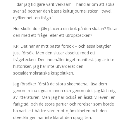
– där jag tidigare varit verksam – handlar om att söka
svar så bottnar den bästa kulturjournalistiken i tvivel,
nyfikenhet, en fråga.”
Hur skulle du själv placera din bok på den skalan? Slutar
den med ett fråge- eller ett utropstecken?
KP: Det här är mitt bästa försök – och essä betyder
just försök. Men den slutar absolut med ett
frågetecken. Den innehåller inget manifest. Jag är inte
historiker, jag har inte utvärderat den
socialdemokratiska krispolitiken.
Jag försöker förstå de stora skeendena, läsa dem
genom mina egna minnen och genom det jag lärt mig
av litteraturen. Men jag har också en åsikt: vi lever i en
farlig tid, och de stora partier och rörelser som borde
ha varit ett bättre värn mot ojämlikheten och den
utvecklingen har inte klarat den uppgiften.