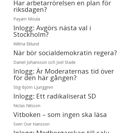
Har arbetarrörelsen en plan för
riksdagen?
Payam Moula
Inlogg:
Avgörs nästa val i
Stockholm?
Wilma Eklund
När bör socialdemokratin regera?
Daniel Johansson och Joel Stade
Inlogg:
Är Moderaternas tid över
för den här gången?
Stig-Björn Ljunggren
Inlogg:
Ett radikaliserat SD
Niclas Nilsson
Vitboken – som ingen ska läsa
Sven Ove Hansson
Inlogg:
Medborgarskap till salu