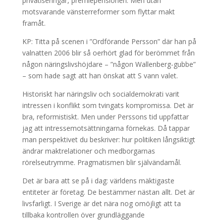
privatiseringar, premiepensionen. Men utan
motsvarande vänsterreformer som flyttar makt
framåt.
KP: Titta på scenen i ”Ordförande Persson” där han på
valnatten 2006 blir så oerhört glad för berömmet från
någon näringslivshöjdare – ”någon Wallenberg-gubbe”
– som hade sagt att han önskat att S vann valet.
Historiskt har näringsliv och socialdemokrati varit
intressen i konflikt som tvingats kompromissa. Det är
bra, reformistiskt. Men under Perssons tid uppfattar
jag att intressemotsättningarna förnekas. Då tappar
man perspektivet du beskriver: hur politiken långsiktigt
ändrar maktrelationer och medborgarnas
rörelseutrymme. Pragmatismen blir självändamål.
Det är bara att se på i dag: världens mäktigaste
entiteter är företag. De bestämmer nästan allt. Det är
livsfarligt. I Sverige är det nära nog omöjligt att ta
tillbaka kontrollen över grundläggande