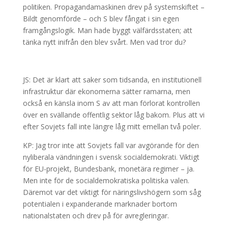
politiken. Propagandamaskinen drev på systemskiftet –
Bildt genomförde – och S blev fångat i sin egen
framgångslogik. Man hade byggt välfärdsstaten; att
tänka nytt inifrån den blev svårt. Men vad tror du?
JS: Det är klart att saker som tidsanda, en institutionell
infrastruktur där ekonomerna sätter ramarna, men
också en känsla inom S av att man förlorat kontrollen
över en svällande offentlig sektor låg bakom. Plus att vi
efter Sovjets fall inte längre låg mitt emellan två poler.
KP: Jag tror inte att Sovjets fall var avgörande för den
nyliberala vändningen i svensk socialdemokrati. Viktigt
för EU-projekt, Bundesbank, monetära regimer – ja.
Men inte för de socialdemokratiska politiska valen.
Däremot var det viktigt för näringslivshögern som såg
potentialen i expanderande marknader bortom
nationalstaten och drev på för avregleringar.