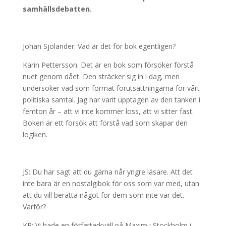
samhällsdebatten.
Johan Sjölander: Vad är det för bok egentligen?
Karin Pettersson: Det är en bok som försöker förstå
nuet genom dået. Den sträcker sig in i dag, men
undersöker vad som format förutsättningarna för vårt
politiska samtal. Jag har varit upptagen av den tanken i
femton år – att vi inte kommer loss, att vi sitter fast.
Boken är ett försök att förstå vad som skapar den
logiken.
JS: Du har sagt att du gärna når yngre läsare. Att det
inte bara är en nostalgibok för oss som var med, utan
att du vill berätta något för dem som inte var det.
Varför?
KP: Vi hade en författarkväll på Maxim i Stockholm i