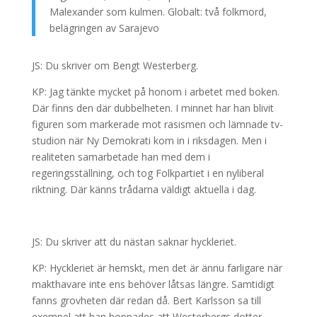
Malexander som kulmen. Globalt: två folkmord,
belägringen av Sarajevo
JS: Du skriver om Bengt Westerberg.
KP: Jag tänkte mycket på honom i arbetet med boken.
Där finns den där dubbelheten. I minnet har han blivit
figuren som markerade mot rasismen och lämnade tv-
studion när Ny Demokrati kom in i riksdagen. Men i
realiteten samarbetade han med dem i
regeringsställning, och tog Folkpartiet i en nyliberal
riktning. Där känns trådarna väldigt aktuella i dag.
JS: Du skriver att du nästan saknar hyckleriet.
KP: Hyckleriet är hemskt, men det är ännu farligare när
makthavare inte ens behöver låtsas längre. Samtidigt
fanns grovheten där redan då. Bert Karlsson sa till
exempel att han hoppades att Westerbergs dotter