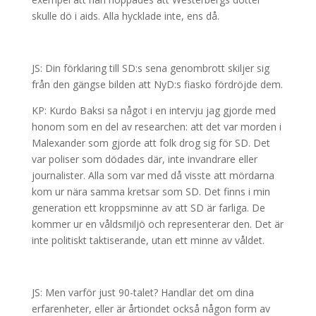
skulle dö i aids. Alla hycklade inte, ens då.
JS: Din förklaring till SD:s sena genombrott skiljer sig
från den gängse bilden att NyD:s fiasko fördröjde dem.
KP: Kurdo Baksi sa något i en intervju jag gjorde med
honom som en del av researchen: att det var morden i
Malexander som gjorde att folk drog sig för SD. Det
var poliser som dödades där, inte invandrare eller
journalister. Alla som var med då visste att mördarna
kom ur nära samma kretsar som SD. Det finns i min
generation ett kroppsminne av att SD är farliga. De
kommer ur en våldsmiljö och representerar den. Det är
inte politiskt taktiserande, utan ett minne av våldet.
JS: Men varför just 90-talet? Handlar det om dina
erfarenheter, eller är årtiondet också någon form av