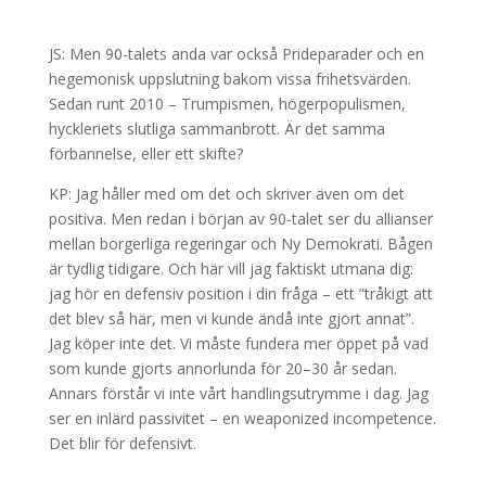
JS: Men 90-talets anda var också Prideparader och en
hegemonisk uppslutning bakom vissa frihetsvärden.
Sedan runt 2010 – Trumpismen, högerpopulismen,
hyckleriets slutliga sammanbrott. Är det samma
förbannelse, eller ett skifte?
KP: Jag håller med om det och skriver även om det
positiva. Men redan i början av 90-talet ser du allianser
mellan borgerliga regeringar och Ny Demokrati. Bågen
är tydlig tidigare. Och här vill jag faktiskt utmana dig:
jag hör en defensiv position i din fråga – ett ”tråkigt att
det blev så här, men vi kunde ändå inte gjort annat”.
Jag köper inte det. Vi måste fundera mer öppet på vad
som kunde gjorts annorlunda för 20–30 år sedan.
Annars förstår vi inte vårt handlingsutrymme i dag. Jag
ser en inlärd passivitet – en weaponized incompetence.
Det blir för defensivt.