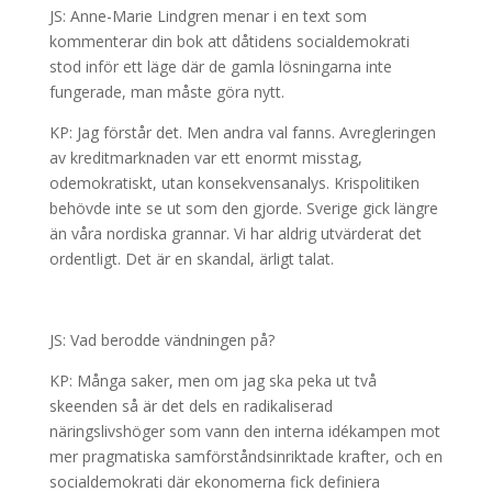
JS: Anne-Marie Lindgren menar i en text som
kommenterar din bok att dåtidens socialdemokrati
stod inför ett läge där de gamla lösningarna inte
fungerade, man måste göra nytt.
KP: Jag förstår det. Men andra val fanns. Avregleringen
av kreditmarknaden var ett enormt misstag,
odemokratiskt, utan konsekvensanalys. Krispolitiken
behövde inte se ut som den gjorde. Sverige gick längre
än våra nordiska grannar. Vi har aldrig utvärderat det
ordentligt. Det är en skandal, ärligt talat.
JS: Vad berodde vändningen på?
KP: Många saker, men om jag ska peka ut två
skeenden så är det dels en radikaliserad
näringslivshöger som vann den interna idékampen mot
mer pragmatiska samförståndsinriktade krafter, och en
socialdemokrati där ekonomerna fick definiera