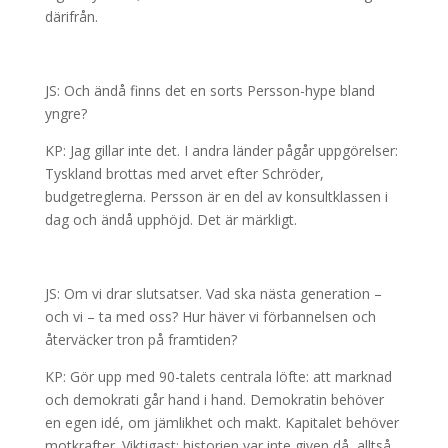
därifrån.
JS: Och ändå finns det en sorts Persson-hype bland
yngre?
KP: Jag gillar inte det. I andra länder pågår uppgörelser:
Tyskland brottas med arvet efter Schröder,
budgetreglerna. Persson är en del av konsultklassen i
dag och ändå upphöjd. Det är märkligt.
JS: Om vi drar slutsatser. Vad ska nästa generation –
och vi – ta med oss? Hur häver vi förbannelsen och
återväcker tron på framtiden?
KP: Gör upp med 90-talets centrala löfte: att marknad
och demokrati går hand i hand. Demokratin behöver
en egen idé, om jämlikhet och makt. Kapitalet behöver
motkrafter. Viktigast: historien var inte given då, alltså