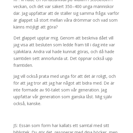
veckan, och det var säkert 350–400 unga människor
där. Jag uppfattar att de ställer sig samma fråga: varför
är glappet så stort mellan våra drömmar och vad som
känns möjligt att göra?
Det glappet upptar mig. Genom att beskriva dået vill
jag visa att besluten som ledde fram till i dag inte var
självklara. Andra val hade kunnat göras, och då hade
samtiden sett annorlunda ut. Det öppnar också upp
framtiden.
Jag vill också prata med unga för att det är roligt, och
för att jag tror att jag har något att bidra med. De är
inte formade av 90-talet som vår generation. Jag
uppfattar vår generation som ganska låst. Mig själv
också, kanske.
JS: Essän som form har kallats ett samtal med sitt
bibliotek. Du gör det, resonerar med dina böcker, men