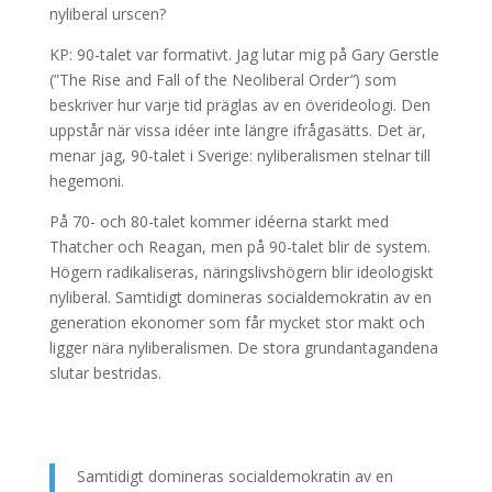
nyliberal urscen?
KP: 90-talet var formativt. Jag lutar mig på Gary Gerstle
(”The Rise and Fall of the Neoliberal Order
”
) som
beskriver hur varje tid präglas av en överideologi. Den
uppstår när vissa idéer inte längre ifrågasätts. Det är,
menar jag, 90-talet i Sverige: nyliberalismen stelnar till
hegemoni.
På 70- och 80-talet kommer idéerna starkt med
Thatcher och Reagan, men på 90-talet blir de system.
Högern radikaliseras, näringslivshögern blir ideologiskt
nyliberal. Samtidigt domineras socialdemokratin av en
generation ekonomer som får mycket stor makt och
ligger nära nyliberalismen. De stora grundantagandena
slutar bestridas.
Samtidigt domineras socialdemokratin av en