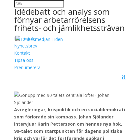
Idédebatt och analys som
förnyar arbetarrörelsens
frihets- och jämlikhetssträvan
Facebook
Gör upp med 90-talets
Nyhetsbrev
Kontakt
centrala löfte!
Tipsa oss
Prenumerera
23 oktober, 2025
Johan Sjölander
Avregleringar, krispolitik och en socialdemokrati
som förlorade sin kompass. Johan Sjölander
intervjuar Karin Pettersson om hennes nya bok,
90-talet som startpunkten för dagens politiska
kris och varför det fortfarande spökar i