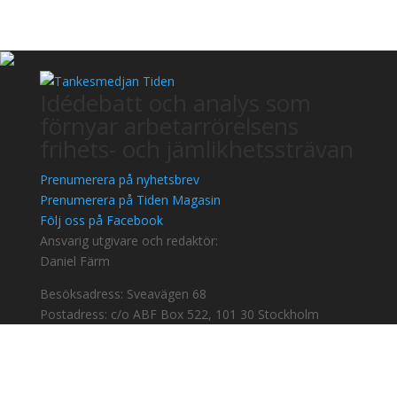
Idédebatt och analys som
förnyar arbetarrörelsens
frihets- och jämlikhetssträvan
Prenumerera på nyhetsbrev
Prenumerera på Tiden Magasin
Följ oss på Facebook
Ansvarig utgivare och redaktör:
Daniel Färm
Besöksadress: Sveavägen 68
Postadress: c/o ABF Box 522, 101 30 Stockholm