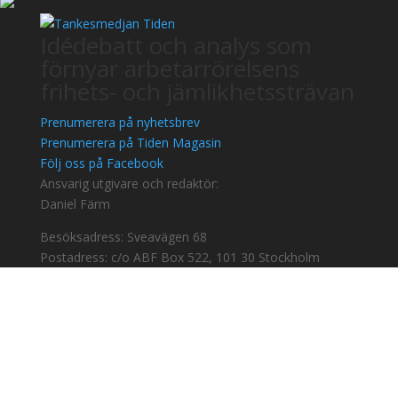
Idédebatt och analys som
förnyar arbetarrörelsens
frihets- och jämlikhetssträvan
Prenumerera på nyhetsbrev
Prenumerera på Tiden Magasin
Följ oss på Facebook
Ansvarig utgivare och redaktör:
Daniel Färm
Besöksadress: Sveavägen 68
Postadress: c/o ABF Box 522, 101 30 Stockholm