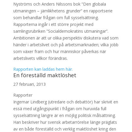
Nyströms och Anders Nilssons bok ”Den globala
utmaningen – jämlikhetens grunder” en rapportserie
som behandlar frågan om full sysselsättning.
Rapporterna ingår i ett större projekt med
samlingsrubriken ”Socialdemokratins utmaningar”.
Ambitionen är att ur olika perspektiv diskutera vad som
händer i arbetslivet och på arbetsmarknaden; vilka jobb
som växer fram och hur människor påverkas när
arbetslivets villkor förändras.
Rapporten kan laddas hem här.
En föreställd maktlöshet
27 februari, 2013
Rapporter
Ingemar Lindberg (utredare och debattör) har skrivit en
essä med utgångspunkt i frågan om huruvida full
sysselsättning längre är en möjlig politisk målsättning.
Han beskriver hur svensk arbetarrörelse länge präglats
av en både föreställd och verklig maktlöshet kring den