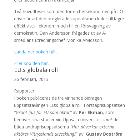
Två huvudteser som den förre chefsekonomen på LO
driver är att den oreglerade kapitalismen leder till lägre
effektivitet i ekonomin och till en försvagning av
demokratin. Dan Andersson frågades ut av A-
smedjans utredningschef Monika Arvidsson.
Ladda ner boken här.
Eller köp den här.
EU:s globala roll
26 februari, 2013
Rapporter
I boken publiceras de tre vinnande bidragen
uppsatstävlingen EU:s globala roll: Förstaprisuppsatsen
”Grönt ljus för EU som aktör”
av
Per Ekman
, som
bedriver sina studier vid Uppsala universitet
samt
de
båda andraprisuppsatserna
”Hur påverkar externa
aktörer Vitrysslands utveckling?
” av
Gustav Boström