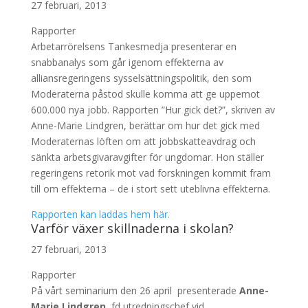
27 februari, 2013
Rapporter
Arbetarrörelsens Tankesmedja presenterar en
snabbanalys som går igenom effekterna av
alliansregeringens sysselsättningspolitik, den som
Moderaterna påstod skulle komma att ge uppemot
600.000 nya jobb. Rapporten ”Hur gick det?”, skriven av
Anne-Marie Lindgren, berättar om hur det gick med
Moderaternas löften om att jobbskatteavdrag och
sänkta arbetsgivaravgifter för ungdomar. Hon ställer
regeringens retorik mot vad forskningen kommit fram
till om effekterna – de i stort sett uteblivna effekterna.
Rapporten kan laddas hem här.
Varför växer skillnaderna i skolan?
27 februari, 2013
Rapporter
På vårt seminarium den 26 april presenterade
Anne-
Marie Lindgren
, fd utredningschef vid