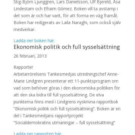
Stig-Björn Ljunggren, Lars Danielsson, Ulf Bjereld, Åsa
Lindestam och Efraim Gómez. Boken vill ta avstamp i
det som är och har varit, för att forma en väg framåt.
Boken har redigerats av Laila Naraghi, som också själv
medverkar.
Ladda ner boken här.
Ekonomisk politik och full sysselsättning
26 februari, 2013
Rapporter
Arbetarrörelsens Tankesmedjas utredningschef Anne-
Marie Lindgren presenterar ett 11-punktsprogram om
vad som behöver göras i den ekonomiska politiken för
att den ska bidra till full sysselsättning. De elva
punkterna finns med i Lindgrens nyskrivna rapportbok
”Ekonomisk politik och full sysselsättning”. Boken är en
del i Tankesmedjans rapportprojekt
”Socialdemokratins utmaningar – full sysselsättning”
Ladda ner rapporten här.