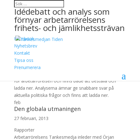
Idédebatt och analys som
förnyar arbetarrörelsens
frihets- och jämlikhetssträvan
Facebook
Rapporter & Analyser
Nyhetsbrev
Kontakt
Genom nedslag i aktuella och relevanta politiska
Tipsa oss
ämnen som resulterar i rapporter och analyser.
Prenumerera
Rapporterna går på djupet i frågor som är relevanta
för arbetarrörelsen och finns både att beställa och
ladda ner. Analyserna ämnar ge snabbare svar på
aktuella politiska frågor och finns att ladda ner.
feb
Den globala utmaningen
27 februari, 2013
Rapporter
Arbetarrörelsens Tankesmedja inleder med Örjan