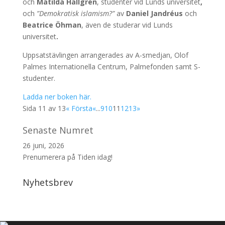
och
Matilda Hallgren
, studenter vid Lunds universitet
,
och
”Demokratisk islamism?”
av
Daniel Jandréus
och
Beatrice Öhman
, även de studerar vid Lunds
universitet
.
Uppsatstävlingen arrangerades av A-smedjan, Olof
Palmes Internationella Centrum, Palmefonden samt S-
studenter.
Ladda ner boken här.
Sida 11 av 13
« Första
«
...
9
10
11
12
13
»
Senaste Numret
26 juni, 2026
Prenumerera på Tiden idag!
Nyhetsbrev