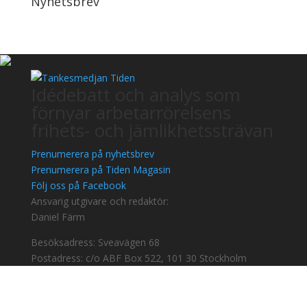
Nyhetsbrev
Idédebatt och analys som
förnyar arbetarrörelsens
frihets- och jämlikhetssträvan
Prenumerera på nyhetsbrev
Prenumerera på Tiden Magasin
Följ oss på Facebook
Ansvarig utgivare och redaktör:
Daniel Färm
Besöksadress: Sveavägen 68
Postadress: c/o ABF Box 522, 101 30 Stockholm