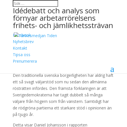
Idédebatt och analys som
förnyar arbetarrörelsens
frihets- och jämlikhetssträvan
Facebook
Borgerlighetens fall
Nyhetsbrev
Kontakt
8 juni, 2026
Tipsa oss
Prenumerera
Ladda ner
Den traditionella svenska borgerligheten har aldrig haft
ett så svagt väljarstöd som nu sedan den allmänna
rösträtten infördes. Den främsta förklaringen är att
Sverigedemokraterna har tagit dubbelt så många
väljare från högern som från vänstern. Samtidigt har
de rödgröna partierna ett starkare stöd i opinionen än
på tjugo år.
Detta visar Daniel Johansson i rapporten