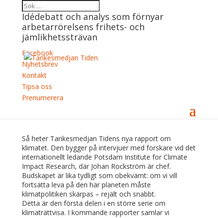
Idédebatt och analys som förnyar
arbetarrörelsens frihets- och
jämlikhetssträvan
Facebook
Nyhetsbrev
Ny rapport: Rädda livets korridor –
Kontakt
eller blunda och tänk på något
Tipsa oss
annat.
Prenumerera
20 november, 2025
Så heter Tankesmedjan Tidens nya rapport om
klimatet
. Den bygger på intervjuer med forskare vid det
internationellt ledande Potsdam Institute for Climate
Impact Research, där Johan Rockström är chef.
Budskapet är lika tydligt som obekvämt: om vi vill
fortsätta leva på den här planeten måste
klimatpolitiken skärpas – rejält och snabbt.
Detta är den första delen i en större serie om
klimaträttvisa. I kommande rapporter samlar vi