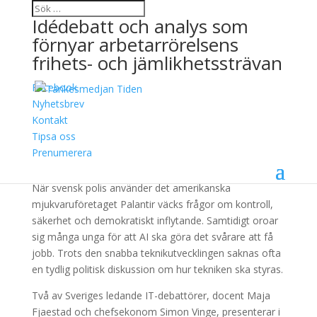
Idédebatt och analys som
förnyar arbetarrörelsens
frihets- och jämlikhetssträvan
Facebook
Makten över framtiden
Nyhetsbrev
Kontakt
9 juni, 2026
Tipsa oss
Prenumerera
Ladda ner
När svensk polis använder det amerikanska
mjukvaruföretaget Palantir väcks frågor om kontroll,
säkerhet och demokratiskt inflytande. Samtidigt oroar
sig många unga för att AI ska göra det svårare att få
jobb. Trots den snabba teknikutvecklingen saknas ofta
en tydlig politisk diskussion om hur tekniken ska styras.
Två av Sveriges ledande IT-debattörer, docent Maja
Fjaestad och chefsekonom Simon Vinge, presenterar i