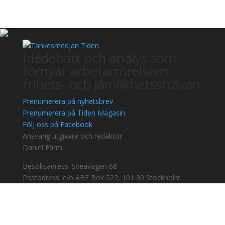
Idédebatt och analys som
förnyar arbetarrörelsens
frihets- och jämlikhetssträvan
Prenumerera på nyhetsbrev
Prenumerera på Tiden Magasin
Följ oss på Facebook
Ansvarig utgivare och redaktör:
Daniel Färm
Besöksadress: Sveavägen 68
Postadress: c/o ABF Box 522, 101 30 Stockholm