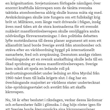
en krigssituation. Sovjetunionen förfogade nämligen över
enormt kraftfulla kärnvapen som de tänkta svenska
taktiska atombomberna aldrig skulle kunna mäta sig med.
Avskräckningen skulle inte fungera om ett fullskaligt krig
bröt ut. Militären, som länge varit drivande i frågan, insåg
även med tiden att de stora kostnaderna för ett svenskt
nukleärt massförstörelsevapen skulle omöjliggöra andra
nödvändiga försvarssatsningar. I den politiska debatten
lyfte motståndarna till dessa planer argument att som ett
alliansfritt land borde Sverige avstå från atombomber och
sträva efter en världsordning byggd på internationellt
samarbete, fred och avspänning. Dessutom ansågs risken
överhängande att en svensk anskaffning skulle leda till en
ökad spridning av dessa massförstörelsevapen. Sverige
kom också att spela en ledande roll på
nedrustningsområdet under ledning av Alva Myrdal från
1960-talet fram till kalla krigets slut. I dag har en
överhängande majoritet av världens stater undertecknat
icke-spridningsavtalet och avstått från att skaffa
kärnvapen.
Nu, 58 år efter beslutet i riksdagen, verkar dessa lärdomar
och erfarenheter fallit i glömska. I dag höjs röster igen för
att Sverige borde återuppväcka sina kärnvapenplaner.