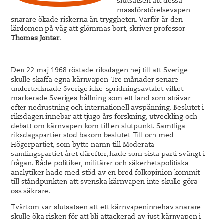
slutsatsen att dessa
massförstörelsevapen
snarare ökade riskerna än tryggheten. Varför är den
lärdomen på väg att glömmas bort, skriver professor
Thomas Jonter
.
Den 22 maj 1968 röstade riksdagen nej till att Sverige
skulle skaffa egna kärnvapen. Tre månader senare
undertecknade Sverige icke-spridningsavtalet vilket
markerade Sveriges hållning som ett land som strävar
efter nedrustning och internationell avspänning. Beslutet i
riksdagen innebar att tjugo års forskning, utveckling och
debatt om kärnvapen kom till en slutpunkt. Samtliga
riksdagspartier stod bakom beslutet. Till och med
Högerpartiet, som bytte namn till Moderata
samlingspartiet året därefter, hade som sista parti svängt i
frågan. Både politiker, militärer och säkerhetspolitiska
analytiker hade med stöd av en bred folkopinion kommit
till ståndpunkten att svenska kärnvapen inte skulle göra
oss säkrare.
Tvärtom var slutsatsen att ett kärnvapeninnehav snarare
skulle öka risken för att bli attackerad av just kärnvapen i