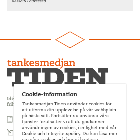
Rassoul Pourassad
Cookie-information
Idédebatt och analys som förnyar arbetarrörelsens
Tankesmedjan Tiden använder cookies för
frihets- och jämlikhetssträvan
att utforma din upplevelse på vår webbplats
på bästa sätt. Fortsätter du använda våra
Prenumerera på nyhetsbrev
tjänster förutsätter vi att du godkänner
användningen av cookies, i enlighet med vår
Prenumerera på Tiden Magasin
Cookie och Integritetspolicy. Du kan läsa mer