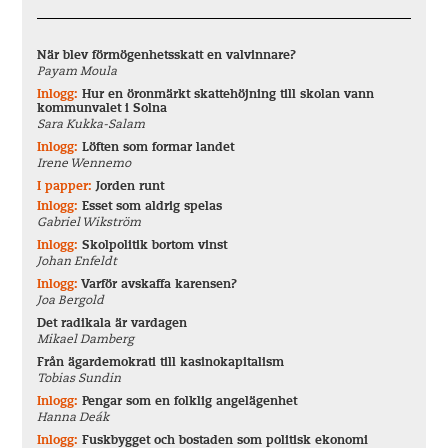
När blev förmögenhetsskatt en valvinnare?
Payam Moula
Inlogg:
Hur en öronmärkt skattehöjning till skolan vann
kommunvalet i Solna
Sara Kukka-Salam
Inlogg:
Löften som formar landet
Irene Wennemo
I papper:
Jorden runt
Inlogg:
Esset som aldrig spelas
Gabriel Wikström
Inlogg:
Skolpolitik bortom vinst
Johan Enfeldt
Inlogg:
Varför avskaffa karensen?
Joa Bergold
Det radikala är vardagen
Mikael Damberg
Från ägardemokrati till kasinokapitalism
Tobias Sundin
Inlogg:
Pengar som en folklig angelägenhet
Hanna Deák
Inlogg:
Fuskbygget och bostaden som politisk ekonomi