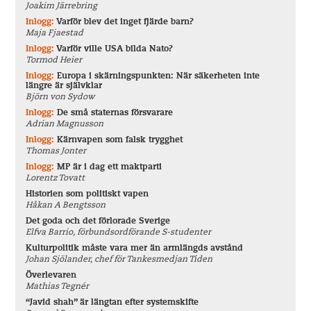
Joakim Järrebring
Inlogg:
Varför blev det inget fjärde barn?
Maja Fjaestad
Inlogg:
Varför ville USA bilda Nato?
Tormod Heier
Inlogg:
Europa i skärningspunkten: När säkerheten inte
längre är självklar
Björn von Sydow
Inlogg:
De små staternas försvarare
Adrian Magnusson
Inlogg:
Kärnvapen som falsk trygghet
Thomas Jonter
Inlogg:
MP är i dag ett maktparti
Lorentz Tovatt
Historien som politiskt vapen
Håkan A Bengtsson
Det goda och det förlorade Sverige
Elfva Barrio, förbundsordförande S-studenter
Kulturpolitik måste vara mer än armlängds avstånd
Johan Sjölander, chef för Tankesmedjan Tiden
Överlevaren
Mathias Tegnér
“Javid shah” är längtan efter systemskifte