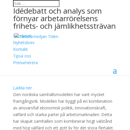
Idédebatt och analys som
förnyar arbetarrörelsens
frihets- och jämlikhetssträvan
Facebook
SE: DEN NORDISKA
Nyhetsbrev
Kontakt
MODELLEN – VAD
Tipsa oss
KRÄVS?
Prenumerera
24 januari, 2018
Ladda ner
Den nordiska samhällsmodellen har varit mycket
framgångsrik. Modellen har byggt på en kombination
av ansvarsfull ekonomisk politik, innovationskraft,
välfärd och starka parter på arbetsmarknaden. Detta
har skapat samhällen som kombinerar högt välstånd
med hög välfärd och ett gott liv för det stora flertalet.