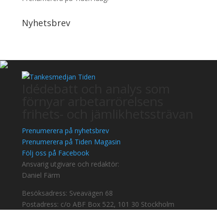
Nyhetsbrev
Idédebatt och analys som
förnyar arbetarrörelsens
frihets- och jämlikhetssträvan
Prenumerera på nyhetsbrev
Prenumerera på Tiden Magasin
Följ oss på Facebook
Ansvarig utgivare och redaktör:
Daniel Färm
Besöksadress: Sveavägen 68
Postadress: c/o ABF Box 522, 101 30 Stockholm