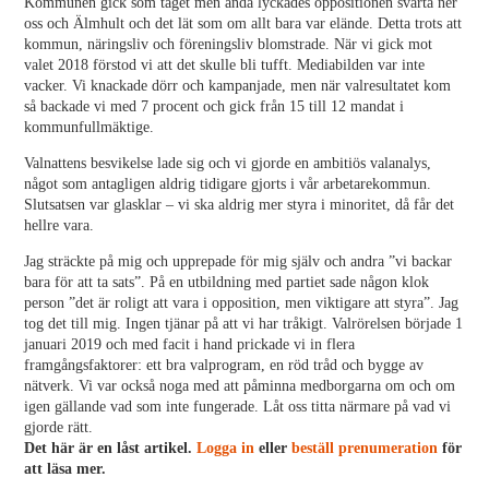
Kommunen gick som tåget men ändå lyckades oppositionen svärta ner
oss och Älmhult och det lät som om allt bara var elände. Detta trots att
kommun, näringsliv och föreningsliv blomstrade. När vi gick mot
valet 2018 förstod vi att det skulle bli tufft. Mediabilden var inte
vacker. Vi knackade dörr och kampanjade, men när valresultatet kom
så backade vi med 7 procent och gick från 15 till 12 mandat i
kommunfullmäktige.
Valnattens besvikelse lade sig och vi gjorde en ambitiös valanalys,
något som antagligen aldrig tidigare gjorts i vår arbetarekommun.
Slutsatsen var glasklar – vi ska aldrig mer styra i minoritet, då får det
hellre vara.
Jag sträckte på mig och upprepade för mig själv och andra ”vi backar
bara för att ta sats”. På en utbildning med partiet sade någon klok
person ”det är roligt att vara i opposition, men viktigare att styra”. Jag
tog det till mig. Ingen tjänar på att vi har tråkigt. Valrörelsen började 1
januari 2019 och med facit i hand prickade vi in flera
framgångsfaktorer: ett bra valprogram, en röd tråd och bygge av
nätverk. Vi var också noga med att påminna medborgarna om och om
igen gällande vad som inte fungerade. Låt oss titta närmare på vad vi
gjorde rätt.
Det här är en låst artikel.
Logga in
eller
beställ prenumeration
för
att läsa mer.