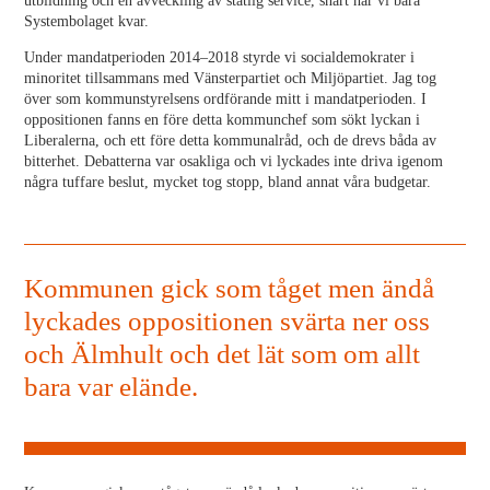
utbildning och en avveckling av statlig service, snart har vi bara
Systembolaget kvar.
Under mandatperioden 2014–2018 styrde vi socialdemokrater i
minoritet tillsammans med Vänsterpartiet och Miljöpartiet. Jag tog
över som kommunstyrelsens ordförande mitt i mandatperioden. I
oppositionen fanns en före detta kommunchef som sökt lyckan i
Liberalerna, och ett före detta kommunalråd, och de drevs båda av
bitterhet. Debatterna var osakliga och vi lyckades inte driva igenom
några tuffare beslut, mycket tog stopp, bland annat våra budgetar.
Kommunen gick som tåget men ändå
lyckades oppositionen svärta ner oss
och Älmhult och det lät som om allt
bara var elände.