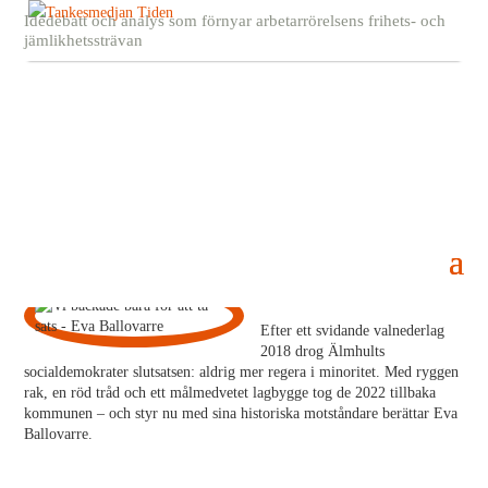
Idédebatt och analys som förnyar arbetarrörelsens frihets- och
jämlikhetssträvan
Vi backade bara för att ta sats
22 december, 2025
Eva Ballovarre
Efter ett svidande valnederlag
2018 drog Älmhults
socialdemokrater slutsatsen: aldrig mer regera i minoritet. Med ryggen
rak, en röd tråd och ett målmedvetet lagbygge tog de 2022 tillbaka
kommunen – och styr nu med sina historiska motståndare berättar Eva
Ballovarre.