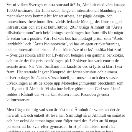
Vet ni vilken Sveriges minsta storstad är? Jo, Älmhult med våra knappt
18000 invånare. Här finns sedan länge en internationell blandning av
människor som kommit hit för att arbeta, här pågår design- och
innovationsarbete inom flera världs-ledande företag, det finns en god
infrastruktur och ett rikt kulturutbud. 2017 utsågs Älmhult till ”Årets
tillväxtkommun” och befolkningsutvecklingen har fram tills för något
år sedan varit positiv. Vårt Folkets hus har mottagit priser som ”Årets
jazzklubb” och ”Årets bioinnovatör”, vi har en egen cricketförening
och en internationell skola. Är ni här måste ni också besöka Hot Stuff
– Sveriges största affär för LP-skivor, belägen i en gammal banklokal,
och tur är det för prisutvecklingen på LP-skivor har varit enorm de
senaste åren. När Visit Småland marknadsför oss så lyfts så klart Ikea
fram. Här startade Ingvar Kamprad sitt första varuhus och numera
driver bolaget Smålands största hotell, ett museum och den senaste
utvecklingen är att de köpte upp Möbeldesignmuseum Stockholm som
nu flyttar till Älmhult. Vi ska inte heller glömma att Carl von Linné
föddes i Råshult där vi nu kan stoltsera med Kronobergs enda
kulturreservat.
Men frågar du mig vad som är bäst med Älmhult är svaret att det är
nära till allt och enkelt att leva här. Samtidigt så är Älmhult en småstad
och har också de utmaningar som följer med det. Svårt att få unga
personer att bo kvar efter gymnasiet, brist på människor med rätt