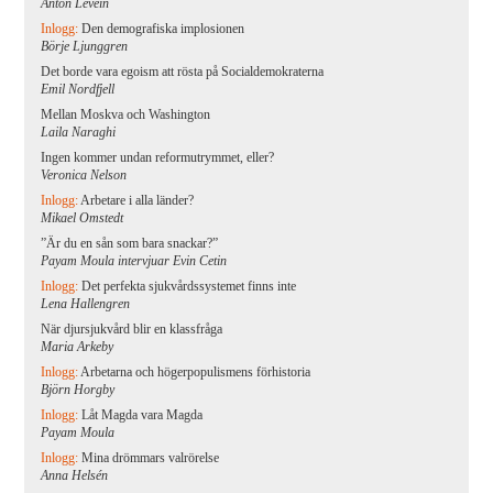
Anton Levein
Inlogg:
Den demografiska implosionen
Börje Ljunggren
Det borde vara egoism att rösta på Socialdemokraterna
Emil Nordfjell
Mellan Moskva och Washington
Laila Naraghi
Ingen kommer undan reformutrymmet, eller?
Veronica Nelson
Inlogg:
Arbetare i alla länder?
Mikael Omstedt
”Är du en sån som bara snackar?”
Payam Moula intervjuar Evin Cetin
Inlogg:
Det perfekta sjukvårdssystemet finns inte
Lena Hallengren
När djursjukvård blir en klassfråga
Maria Arkeby
Inlogg:
Arbetarna och högerpopulismens förhistoria
Björn Horgby
Inlogg:
Låt Magda vara Magda
Payam Moula
Inlogg:
Mina drömmars valrörelse
Anna Helsén