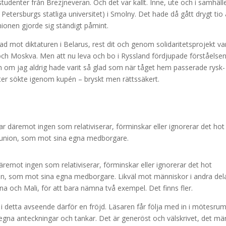
studenter från Brezjneveran. Och det var kallt. Inne, ute och i samhälle
Petersburgs statliga universitet) i Smolny. Det hade då gått drygt tio 
onen gjorde sig ständigt påmint.
 mot diktaturen i Belarus, rest dit och genom solidaritetsprojekt var
h Moskva. Men att nu leva och bo i Ryssland fördjupade förståelse
m om jag aldrig hade varit så glad som när tåget hem passerade rysk-
kter sökte igenom kupén – bryskt men rättssäkert.
r däremot ingen som relativiserar, förminskar eller ignorerar det hot
 union, som mot sina egna medborgare.
remot ingen som relativiserar, förminskar eller ignorerar det hot
n, som mot sina egna medborgare. Likväl mot människor i andra del
na och Mali, för att bara nämna två exempel. Det finns fler.
är i detta avseende därför en fröjd. Läsaren får följa med in i mötesru
egna anteckningar och tankar. Det är generöst och välskrivet, det mä