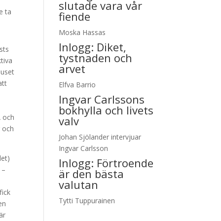
slutade vara vår
e ta
fiende
Moska Hassas
Inlogg:
Diket,
sts
tystnaden och
ktiva
arvet
juset
att
Elfva Barrio
Ingvar Carlssons
bokhylla och livets
A och
valv
g och
Johan Sjölander intervjuar
Ingvar Carlsson
let)
Inlogg:
Förtroende
 –
är den bästa
valutan
fick
Tytti Tuppurainen
en
är