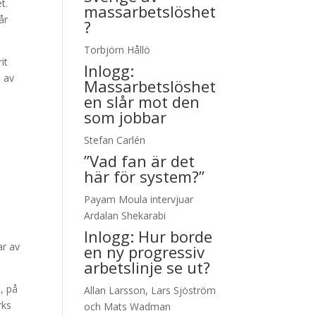
t.
massarbetslöshet
år
?
Torbjörn Hållö
it
Inlogg:
n av
Massarbetslöshet
en slår mot den
som jobbar
Stefan Carlén
”Vad fan är det
här för system?”
Payam Moula intervjuar
Ardalan Shekarabi
Inlogg:
Hur borde
ar av
en ny progressiv
arbetslinje se ut?
m, på
Allan Larsson, Lars Sjöström
rks
och Mats Wadman