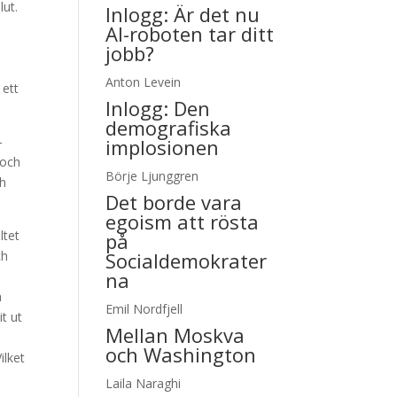
lut.
Inlogg:
Är det nu
.
AI-roboten tar ditt
jobb?
Anton Levein
 ett
Inlogg:
Den
demografiska
–
implosionen
 och
Börje Ljunggren
ch
Det borde vara
egoism att rösta
ltet
på
ch
Socialdemokrater
na
h
Emil Nordfjell
t ut
Mellan Moskva
och Washington
ilket
Laila Naraghi