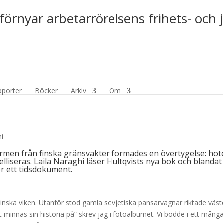
förnyar arbetarrörelsens frihets- och 
ashington
pporter
Böcker
Arkiv
Om
 värmen från finska gränsvakter formades en övertygelse: hot
telliseras. Laila Naraghi läser Hultqvists nya bok och blandat
r ett tidsdokument.
nska viken. Utanför stod gamla sovjetiska pansarvagnar riktade väst
tt minnas sin historia på” skrev jag i fotoalbumet. Vi bodde i ett mång