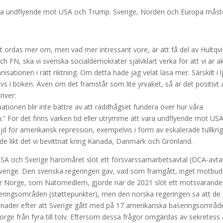
 vara undflyende mot USA och Trump. Sverige, Norden och Europa måst
ordas mer om, men vad mer intressant vore, är att få del av Hultqvi
ch FN, ska vi svenska socialdemokrater självklart verka för att vi är a
sationen i rätt riktning. Om detta hade jag velat läsa mer. Särskilt i l
vs i boken. Även om det framstår som lite yrvaket, så är det positivt 
river:
uationen blir inte bättre av att räddhågset fundera över hur våra
” För det finns varken tid eller utrymme att vara undflyende mot US
 för amerikansk repression, exempelvis i form av eskalerade tullkri
de likt det vi bevittnat kring Kanada, Danmark och Grönland.
 USA och Sverige häromåret slöt ett försvarssamarbetsavtal (DCA-avta
Sverige. Den svenska regeringen gav, vad som framgått, inget motbud
ur Norge, som Natomedlem, gjorde när de 2021 slöt ett motsvarande
eringsområden (støttepunkter), men den norska regeringen sa att de 
månader efter att Sverige gått med på 17 amerikanska baseringsområd
ge från fyra till tolv. Eftersom dessa frågor omgärdas av sekretess 