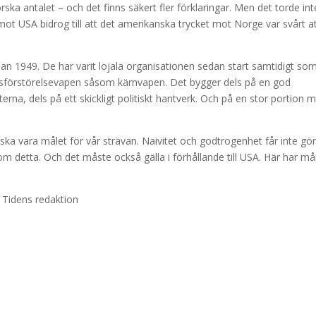
ka antalet – och det finns säkert fler förklaringar. Men det torde int
ot USA bidrog till att det amerikanska trycket mot Norge var svårt a
 1949. De har varit lojala organisationen sedan start samtidigt so
ssförstörelsevapen såsom kärnvapen. Det bygger dels på en god
erna, dels på ett skickligt politiskt hantverk. Och på en stor portion m
ska vara målet för vår strävan. Naivitet och godtrogenhet får inte gö
st om detta. Och det måste också gälla i förhållande till USA. Här har m
 Tidens redaktion