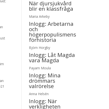
ivet:
När djursjukvård
blir en klassfråga
Maria Arkeby
Inlogg:
Arbetarna
an
och
högerpopulismens
just
förhistoria
Björn Horgby
Inlogg:
Låt Magda
vara Magda
rim
Payam Moula
Inlogg:
Mina
drömmars
dan
valrörelse
021
Anna Helsén
Inlogg:
När
verkligheten