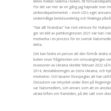
delvis mellan raderna i boken, till försvarsdepar
För det var mer än en gång jag häpnade över me
utrikesdepartementet – inom UD:s eget ansvars
undermåliga beslutsunderlag och felaktiga påstå
”När allt förändras” har rönt intresse för Hult
ger sin bild av partikongressen 2021 när han i tal
medverka i en process för en svensk Natomedl
detta.
Det kan hedra en person att den förmår ändra s
boken reser frågetecken om omsvängningen verkli
invasionen av Ukraina skedde februari 2022 så h
2014, destabiliseringen av östra Ukraina, och hyb
medveten. Och läsaren förespeglas att han utifrån
Dessutom var intrycket under åren på Regerings
var Natomedlem, och annars som att en ansökan 
uttala löften om framtiden, på det sätt som ske