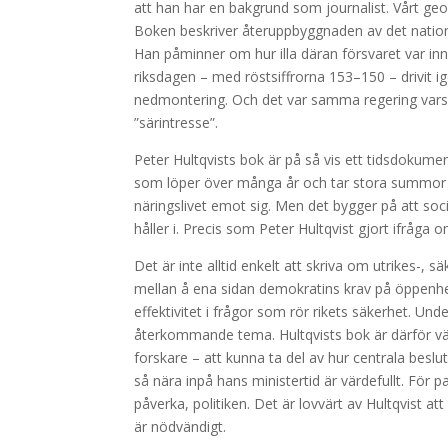
att han har en bakgrund som journalist. Vårt geo
Boken beskriver återuppbyggnaden av det nation
Han påminner om hur illa däran försvaret var in
riksdagen – med röstsiffrorna 153–150 – drivit ig
nedmontering. Och det var samma regering vars st
”särintresse”.
Peter Hultqvists bok är på så vis ett tidsdokument
som löper över många år och tar stora summor 
näringslivet emot sig. Men det bygger på att soc
håller i. Precis som Peter Hultqvist gjort ifråga 
Det är inte alltid enkelt att skriva om utrikes-, 
mellan å ena sidan demokratins krav på öppenh
effektivitet i frågor som rör rikets säkerhet. Un
återkommande tema. Hultqvists bok är därför v
forskare – att kunna ta del av hur centrala beslu
så nära inpå hans ministertid är värdefullt. För
påverka, politiken. Det är lovvärt av Hultqvist att
är nödvändigt.