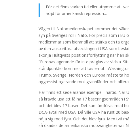
För det finns varken tid eller utrymme att
höjd för amerikansk repression…
Vägen till Natomedlemskapet kommer det säkert 
syn på Sveriges roll i Nato. För precis som i EU o
medlemmar som bidrar till att stärka och ta organi
av den auktoritära utvecklingen i USA som beskri
skönja Hultqvists positionsförflyttning när han sk
”Europas agerande får inte präglas av rädsla. Sit
ståndpunkter kommer att tas emot i Washington.
Trump. Sverige, Norden och Europa måste ta höjd
aggressivt agerande mot grannländer och alliera
Här finns ett sedelärande exempel i närtid. När
så krävde usa att få ha 17 baseringsområden i 
och det blev 17 baser. Det kan jämföras med h
DCA-avtal med USA. Då ville USA ha runt 20 bas
nöja sig med fyra. Och det blev fyra. Men två 
så ökades de amerikanska motsvarigheterna i Nor