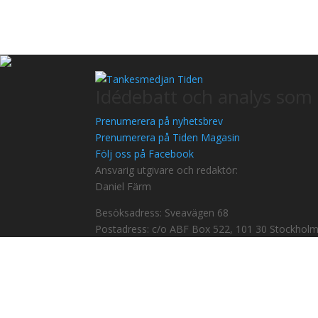
Idédebatt och analys som 
Prenumerera på nyhetsbrev
Prenumerera på Tiden Magasin
Följ oss på Facebook
Ansvarig utgivare och redaktör:
Daniel Färm
Besöksadress: Sveavägen 68
Postadress: c/o ABF Box 522, 101 30 Stockhol