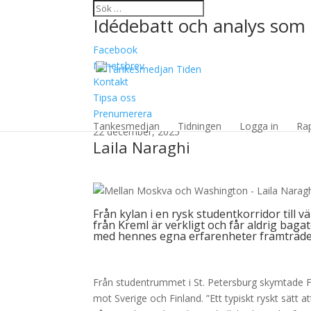
Idédebatt och analys som 
Facebook
Nyhetsbrev
Kontakt
Tipsa oss
Mellan Moskva och W
Prenumerera
Tankesmedjan
Tidningen
Logga in
Ra
22 december, 2025
Laila Naraghi
Från kylan i en rysk studentkorridor till
från Kreml är verkligt och får aldrig baga
med hennes egna erfarenheter framträde
Från studentrummet i St. Petersburg skymtade Fi
mot Sverige och Finland. ”Ett typiskt ryskt sätt a