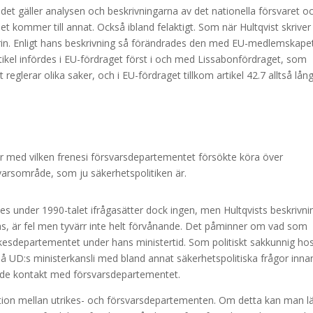
t gäller analysen och beskrivningarna av det nationella försvaret o
t kommer till annat. Också ibland felaktigt. Som när Hultqvist skrive
trin. Enligt hans beskrivning så förändrades den med EU-medlemskape
tikel infördes i EU-fördraget först i och med Lissabonfördraget, som
reglerar olika saker, och i EU-fördraget tillkom artikel 42.7 alltså lån
r med vilken frenesi försvarsdepartementet försökte köra över
arsområde, som ju säkerhetspolitiken är.
des under 1990-talet ifrågasätter dock ingen, men Hultqvists beskrivni
las, är fel men tyvärr inte helt förvånande. Det påminner om vad som
esdepartementet under hans ministertid. Som politiskt sakkunnig ho
å UD:s ministerkansli med bland annat säkerhetspolitiska frågor inna
nde kontakt med försvarsdepartementet.
friktion mellan utrikes- och försvarsdepartementen. Om detta kan man l