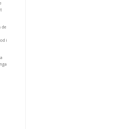
e
tt
m de
od i
ra
ånga