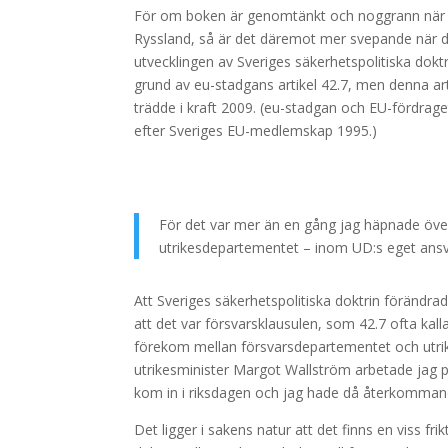
För om boken är genomtänkt och noggrann när de
Ryssland, så är det däremot mer svepande när de
utvecklingen av Sveriges säkerhetspolitiska dok
grund av eu-stadgans artikel 42.7, men denna ar
trädde i kraft 2009. (eu-stadgan och EU-fördraget 
efter Sveriges EU-medlemskap 1995.)
För det var mer än en gång jag häpnade öve
utrikesdepartementet – inom UD:s eget ansv
Att Sveriges säkerhetspolitiska doktrin förändra
att det var försvarsklausulen, som 42.7 ofta kal
förekom mellan försvarsdepartementet och utrik
utrikesminister Margot Wallström arbetade jag p
kom in i riksdagen och jag hade då återkomma
Det ligger i sakens natur att det finns en viss 