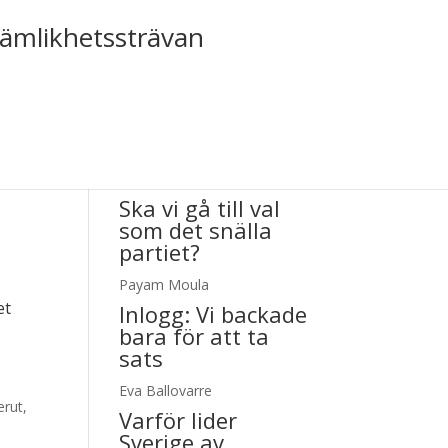
jämlikhetssträvan
Tiden nr 4/2025
Ska vi gå till val
som det snälla
partiet?
Payam Moula
et
Inlogg:
Vi backade
bara för att ta
sats
Eva Ballovarre
erut,
Varför lider
a
Sverige av