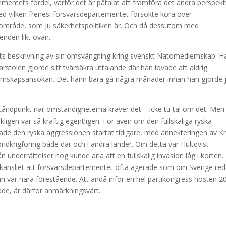
tementets fördel, varför det är påtalat att framföra det andra perspekt
d vilken frenesi försvarsdepartementet försökte köra över
område, som ju säkerhetspolitiken är. Och då dessutom med
enden likt ovan.
qvists beskrivning av sin omsvängning kring svenskt Natomedlemskap. H
arstolen gjorde sitt tvärsäkra uttalande där han lovade att aldrig
emskapsansökan. Det hann bara gå några månader innan han gjorde 
tåndpunkt när omständigheterna kräver det – icke tu tal om det. Men
gen var så kraftig egentligen. För även om den fullskaliga ryska
ade den ryska aggressionen startat tidigare, med annekteringen av K
ridkrigföring både där och i andra länder. Om detta var Hultqvist
 underrättelser nog kunde ana att en fullskalig invasion låg i korten.
kansliet att försvarsdepartementet ofta agerade som om Sverige re
var nära förestående. Att ändå inför en hel partikongress hösten 2
dde, är därför anmärkningsvärt.