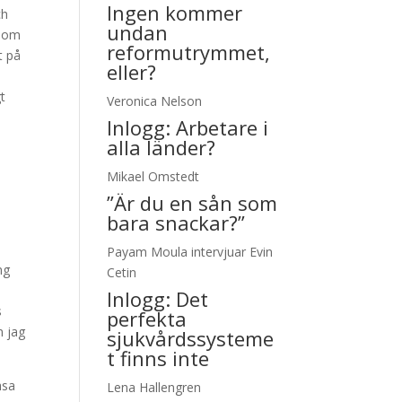
Ingen kommer
ch
undan
r om
reformutrymmet,
t på
eller?
gt
Veronica Nelson
Inlogg:
Arbetare i
alla länder?
Mikael Omstedt
”Är du en sån som
bara snackar?”
Payam Moula intervjuar Evin
ng
Cetin
Inlogg:
Det
s
perfekta
n jag
sjukvårdssysteme
t finns inte
äsa
Lena Hallengren