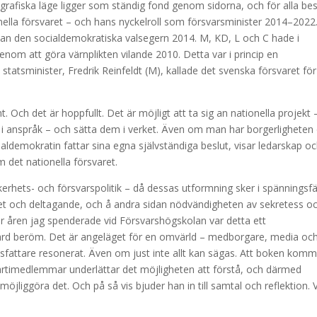
grafiska läge ligger som ständig fond genom sidorna, och för alla bes
ella försvaret – och hans nyckelroll som försvarsminister 2014–2022
nan den socialdemokratiska valsegern 2014. M, KD, L och C hade i
enom att göra värnplikten vilande 2010. Detta var i princip en
atsminister, Fredrik Reinfeldt (M), kallade det svenska försvaret för
. Och det är hoppfullt. Det är möjligt att ta sig an nationella projekt 
i anspråk – och sätta dem i verket. Även om man har borgerligheten
ialdemokratin fattar sina egna självständiga beslut, visar ledarskap o
om det nationella försvaret.
säkerhets- och försvarspolitik – då dessas utformning sker i spänningsfä
et och deltagande, och å andra sidan nödvändigheten av sekretess o
der åren jag spenderade vid Försvarshögskolan var detta ett
ärd beröm. Det är angeläget för en omvärld – medborgare, media oc
tsfattare resonerat. Även om just inte allt kan sägas. Att boken kommi
 partimedlemmar underlättar det möjligheten att förstå, och därmed
 möjliggöra det. Och på så vis bjuder han in till samtal och reflektion. V