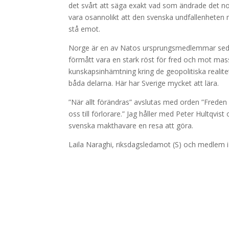
det svårt att säga exakt vad som ändrade det nors
vara osannolikt att den svenska undfallenheten m
stå emot.
Norge är en av Natos ursprungsmedlemmar sedan
förmått vara en stark röst för fred och mot ma
kunskapsinhämtning kring de geopolitiska realitet
båda delarna. Här har Sverige mycket att lära.
”När allt förändras” avslutas med orden ”Freden 
oss till förlorare.” Jag håller med Peter Hultqvi
svenska makthavare en resa att göra.
Laila Naraghi, riksdagsledamot (S) och medlem i