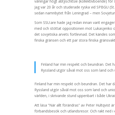
våningar högt abtjischitsie (kollektivboende) för 
Jag var 20 år och studerade ryska vid SPBGU (St. 
sedan namnbytet från Leningrad – men Sovjetuni
Som SSU:are hade jag redan innan varit engagerad
med och stöttat oppositionen mot Lukasjenko oc
det sovjetiska arvets fortlevnad. Det kändes so
finska gränsen och ett par stora finska gränsva
Finland har min respekt och beundran. Det ha
Ryssland utgör såväl mot oss som land och
Finland har min respekt och beundran. Det har dä
Ryssland utgör såväl mot oss som land och unio
världen, i skrivande stund uppenbart i både Ukrai
Att läsa ”När allt förändras” av Peter Hultqvist 
förbandsbesök och utlandsresor. Och rakt ned i 