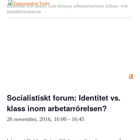
Idédebatt och analys som förnyar arbetarrörelsens frihets- och
jämlikhetssträvan
« Alla Evenemang
Detta evenemang har redan ägt rum.
Socialistiskt forum: Identitet vs.
klass inom arbetarrörelsen?
26 november, 2016, 16:00
-
16:45