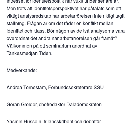
Intresset för identitetspolitik har vuxit under senare år.
Men trots att identitetsperspektivet har påtalats som ett
viktigt analysredskap har arbetarrörelsen inte riktigt tagit
ställning. Frågan är om det råder en konflikt mellan
identitet och klass. Bör någon av de två analyserna vara
överordnat det andra när arbetarrörelsen går framåt?
Välkommen på ett seminarium anordnat av
Tankesmedjan Tiden.
Medverkande:
Andrea Törnestam, Förbundssekreterare SSU
Göran Greider, chefredaktör Dalademokraten
Yasmin Hussein, frilansskribent och debattör