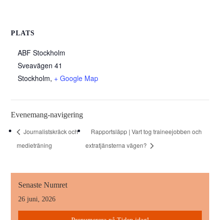
PLATS
ABF Stockholm
Sveavägen 41
Stockholm
,
+ Google Map
Evenemang-navigering
Journalistskräck och
Rapportsläpp | Vart tog traineejobben och
medieträning
extratjänsterna vägen?
Senaste Numret
26 juni, 2026