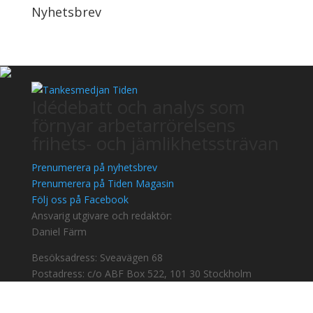
Nyhetsbrev
Idédebatt och analys som
förnyar arbetarrörelsens
frihets- och jämlikhetssträvan
Prenumerera på nyhetsbrev
Prenumerera på Tiden Magasin
Följ oss på Facebook
Ansvarig utgivare och redaktör:
Daniel Färm
Besöksadress: Sveavägen 68
Postadress: c/o ABF Box 522, 101 30 Stockholm