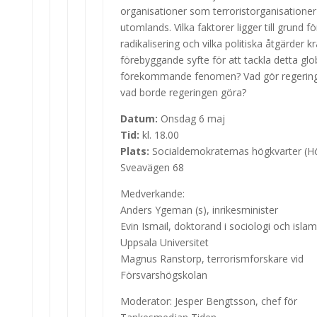
organisationer som terroristorganisationer
utomlands. Vilka faktorer ligger till grund fö
radikalisering och vilka politiska åtgärder kr
förebyggande syfte för att tackla detta glo
förekommande fenomen? Vad gör regerin
vad borde regeringen göra?
Datum:
Onsdag 6 maj
Tid:
kl. 18.00
Plats:
Socialdemokraternas högkvarter (Hö
Sveavägen 68
Medverkande:
Anders Ygeman (s), inrikesminister
Evin Ismail, doktorand i sociologi och islam
Uppsala Universitet
Magnus Ranstorp, terrorismforskare vid
Försvarshögskolan
Moderator: Jesper Bengtsson, chef för