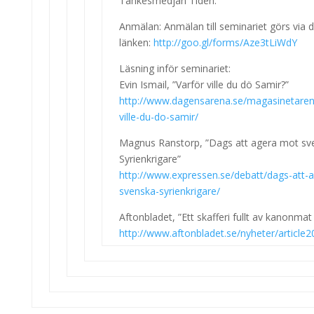
Tankesmedjan Tiden.
Anmälan: Anmälan till seminariet görs via 
länken:
http://goo.gl/forms/Aze3tLiWdY
Läsning inför seminariet:
Evin Ismail, ”Varför ville du dö Samir?”
http://www.dagensarena.se/magasinetaren
ville-du-do-samir/
Magnus Ranstorp, ”Dags att agera mot sv
Syrienkrigare”
http://www.expressen.se/debatt/dags-att-
svenska-syrienkrigare/
Aftonbladet, ”Ett skafferi fullt av kanonmat t
http://www.aftonbladet.se/nyheter/article