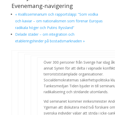
Evenemang-navigering
«
Kvällsseminarium och rapportsläpp: ”Som vodka
och kaviar – om nationalismen som förenar Europas
radikala höger och Putins Ryssland”
Delade städer – om integration och
etableringshinder på bostadsmarknaden
»
Över 300 personer från Sverige har idag åkt 
annat Syrien för att delta i väpnade konflikt
terroristststämplade organisationer.
Socialdemokraternas säkerhetspolitiska kl
Tankesmedjan Tiden bjuder in till semina
radikalisering och stridande utomlands.
Vid seminariet kommer inrikesminister And
Ygeman att diskutera med två forskare om
svenska individer väljer att strida i icke-sa