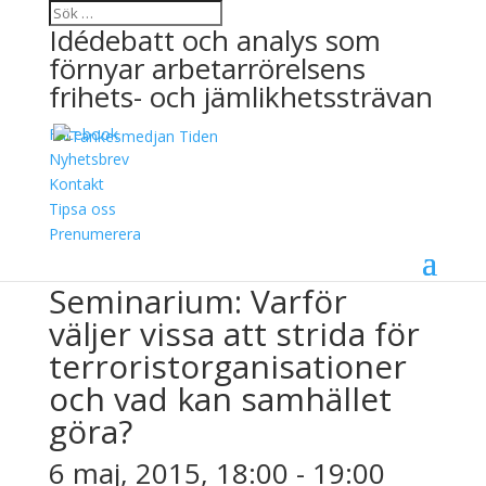
Idédebatt och analys som
förnyar arbetarrörelsens
frihets- och jämlikhetssträvan
Facebook
Nyhetsbrev
Kontakt
Tipsa oss
« Alla Evenemang
Prenumerera
Detta evenemang har redan ägt rum.
Seminarium: Varför
väljer vissa att strida för
terroristorganisationer
och vad kan samhället
göra?
6 maj, 2015, 18:00
-
19:00