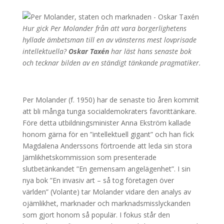
Hur gick Per Molander från att vara borgerlighetens
hyllade ämbetsman till en av vänsterns mest lovprisade
intellektuella?
Oskar Taxén
har läst hans senaste bok
och tecknar bilden av en ständigt tänkande pragmatiker.
Per Molander (f. 1950) har de senaste tio åren kommit
att bli många tunga socialdemokraters favorittänkare.
Före detta utbildningsminister Anna Ekström kallade
honom gärna för en ”intellektuell gigant” och han fick
Magdalena Anderssons förtroende att leda sin stora
Jämlikhetskommission som presenterade
slutbetänkandet ”En gemensam angelägenhet”. I sin
nya bok ”En invasiv art – så tog företagen över
världen” (Volante) tar Molander vidare den analys av
ojämlikhet, marknader och marknadsmisslyckanden
som gjort honom så populär. I fokus står den