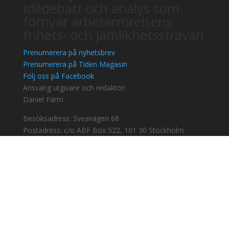
Idédebatt och analys som
förnyar arbetarrörelsens
frihets- och jämlikhetssträvan
Prenumerera på nyhetsbrev
Prenumerera på Tiden Magasin
Följ oss på Facebook
Ansvarig utgivare och redaktör:
Daniel Färm
Besöksadress: Sveavägen 68
Postadress: c/o ABF Box 522, 101 30 Stockholm