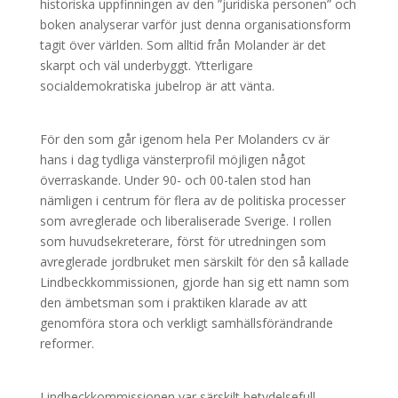
historiska uppfinningen av den ”juridiska personen” och
boken analyserar varför just denna organisationsform
tagit över världen. Som alltid från Molander är det
skarpt och väl underbyggt. Ytterligare
socialdemokratiska jubelrop är att vänta.
För den som går igenom hela Per Molanders cv är
hans i dag tydliga vänsterprofil möjligen något
överraskande. Under 90- och 00-talen stod han
nämligen i centrum för flera av de politiska processer
som avreglerade och liberaliserade Sverige. I rollen
som huvudsekreterare, först för utredningen som
avreglerade jordbruket men särskilt för den så kallade
Lindbeckkommissionen, gjorde han sig ett namn som
den ämbetsman som i praktiken klarade av att
genomföra stora och verkligt samhällsförändrande
reformer.
Lindbeckkommissionen var särskilt betydelsefull.