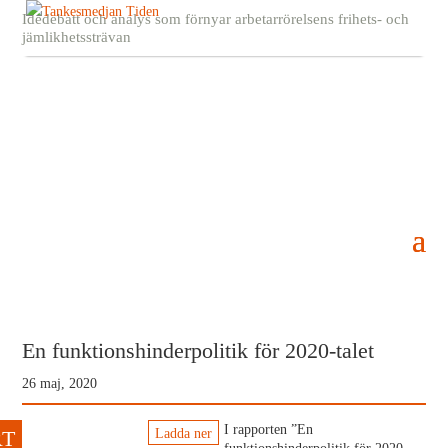
Idédebatt och analys som förnyar arbetarrörelsens frihets- och
jämlikhetssträvan
En funktionshinderpolitik för 2020-talet
26 maj, 2020
I rapporten ”En
Ladda ner