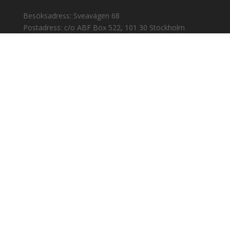
Besöksadress: Sveavägen 68
Postadress: c/o ABF Box 522, 101 30 Stockholm