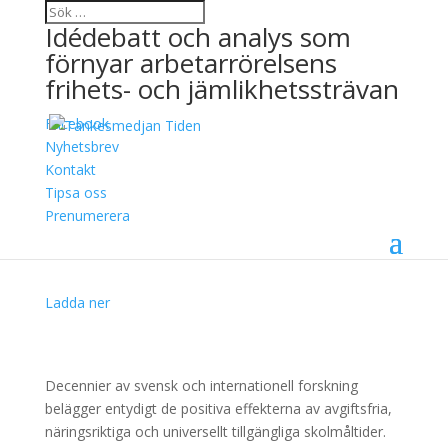
Idédebatt och analys som
förnyar arbetarrörelsens
frihets- och jämlikhetssträvan
Facebook
Dagens viktigaste mål –
Nyhetsbrev
Kontakt
Kostnadsfri frukost i
Tipsa oss
svenska skolor
Prenumerera
3 maj, 2023
Ladda ner
Decennier av svensk och internationell forskning
belägger entydigt de positiva effekterna av avgiftsfria,
näringsriktiga och universellt tillgängliga skolmåltider.