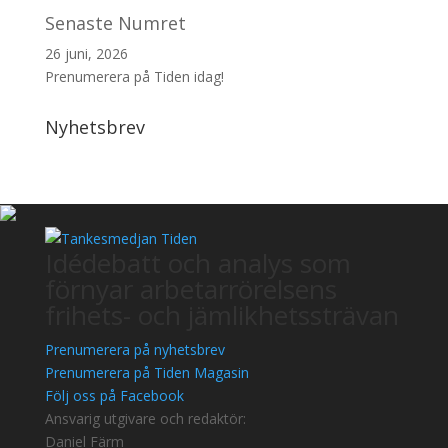
Senaste Numret
26 juni, 2026
Prenumerera på Tiden idag!
Nyhetsbrev
Idédebatt och analys som
förnyar arbetarrörelsens
frihets- och jämlikhetssträvan
Prenumerera på nyhetsbrev
Prenumerera på Tiden Magasin
Följ oss på Facebook
Ansvarig utgivare och redaktör:
Daniel Färm