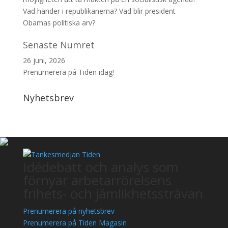
Vad händer i republikanerna? Vad blir president
Obamas politiska arv?
Senaste Numret
26 juni, 2026
Prenumerera på Tiden idag!
Nyhetsbrev
Idédebatt och analys som
förnyar arbetarrörelsens
frihets- och jämlikhetssträvan
Prenumerera på nyhetsbrev
Prenumerera på Tiden Magasin