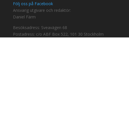
Följ oss på Facebook
Ansvarig utgivare och redaktör:
Daniel Färm
Besöksadress: Sveavägen 68
Postadress: c/o ABF Box 522, 101 30 Stockholm