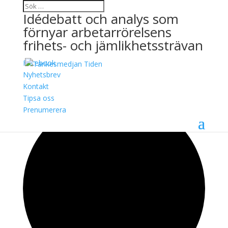
Idédebatt och analys som
förnyar arbetarrörelsens
frihets- och jämlikhetssträvan
Facebook
Nyhetsbrev
Kontakt
0 evenemang har hittats.
Tipsa oss
Prenumerera