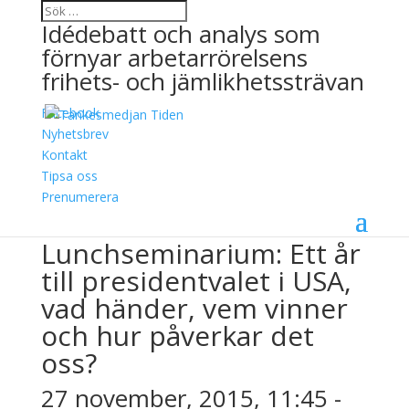
Idédebatt och analys som
förnyar arbetarrörelsens
frihets- och jämlikhetssträvan
Facebook
Nyhetsbrev
Kontakt
Tipsa oss
« Alla Evenemang
Prenumerera
Detta evenemang har redan ägt rum.
Lunchseminarium: Ett år
till presidentvalet i USA,
vad händer, vem vinner
och hur påverkar det
oss?
27 november, 2015, 11:45
-