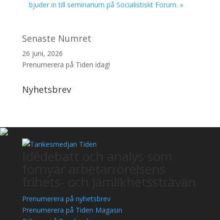
bjuder in till seminarium på Socialistiskt Forum.
»
Senaste Numret
26 juni, 2026
Prenumerera på Tiden idag!
Nyhetsbrev
Idédebatt och analys som
förnyar arbetarrörelsens
frihets- och jämlikhetssträvan
Prenumerera på nyhetsbrev
Prenumerera på Tiden Magasin