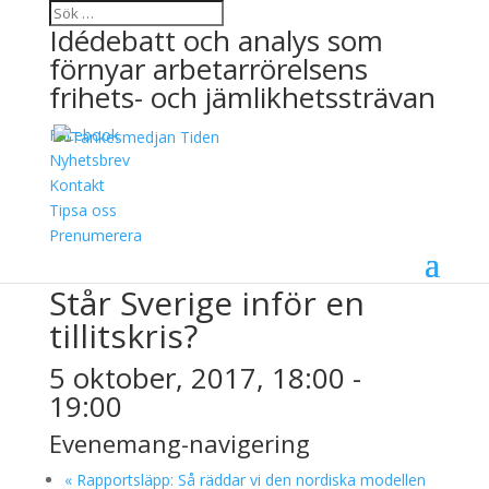
Idédebatt och analys som
förnyar arbetarrörelsens
frihets- och jämlikhetssträvan
Facebook
Nyhetsbrev
Kontakt
Tipsa oss
« Alla Evenemang
Prenumerera
Detta evenemang har redan ägt rum.
Står Sverige inför en
tillitskris?
5 oktober, 2017, 18:00
-
19:00
Evenemang-navigering
«
Rapportsläpp: Så räddar vi den nordiska modellen