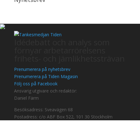
Idédebatt och analys som
förnyar arbetarrörelsens
frihets- och jämlikhetssträvan
Prenumerera på nyhetsbrev
Prenumerera på Tiden Magasin
Följ oss på Facebook
Ansvarig utgivare och redaktör:
Daniel Färm
Besöksadress: Sveavägen 68
Postadress: c/o ABF Box 522, 101 30 Stockholm