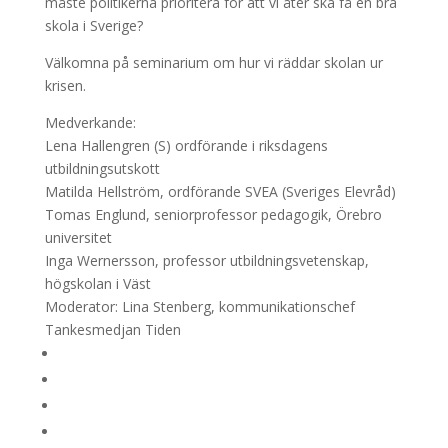
måste politikerna prioritera för att vi åter ska få en bra
skola i Sverige?
Välkomna på seminarium om hur vi räddar skolan ur
krisen.
Medverkande:
Lena Hallengren (S) ordförande i riksdagens
utbildningsutskott
Matilda Hellström, ordförande SVEA (Sveriges Elevråd)
Tomas Englund, seniorprofessor pedagogik, Örebro
universitet
Inga Wernersson, professor utbildningsvetenskap,
högskolan i Väst
Moderator: Lina Stenberg, kommunikationschef
Tankesmedjan Tiden