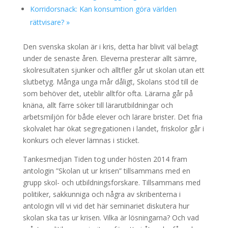
Korridorsnack: Kan konsumtion göra världen
rättvisare?
»
Den svenska skolan är i kris, detta har blivit väl belagt
under de senaste åren. Eleverna presterar allt sämre,
skolresultaten sjunker och alltfler går ut skolan utan ett
slutbetyg. Många unga mår dåligt, Skolans stöd till de
som behöver det, uteblir alltför ofta. Lärarna går på
knäna, allt färre söker till lärarutbildningar och
arbetsmiljön för både elever och lärare brister. Det fria
skolvalet har ökat segregationen i landet, friskolor går i
konkurs och elever lämnas i sticket.
Tankesmedjan Tiden tog under hösten 2014 fram
antologin ”Skolan ut ur krisen” tillsammans med en
grupp skol- och utbildningsforskare. Tillsammans med
politiker, sakkunniga och några av skribenterna i
antologin vill vi vid det här seminariet diskutera hur
skolan ska tas ur krisen. Vilka är lösningarna? Och vad