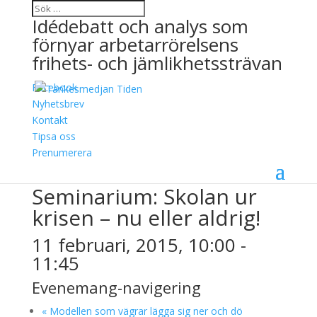
Idédebatt och analys som
förnyar arbetarrörelsens
frihets- och jämlikhetssträvan
Facebook
Nyhetsbrev
Kontakt
Tipsa oss
« Alla Evenemang
Prenumerera
Detta evenemang har redan ägt rum.
Seminarium: Skolan ur
krisen – nu eller aldrig!
11 februari, 2015, 10:00
-
11:45
Evenemang-navigering
«
Modellen som vägrar lägga sig ner och dö