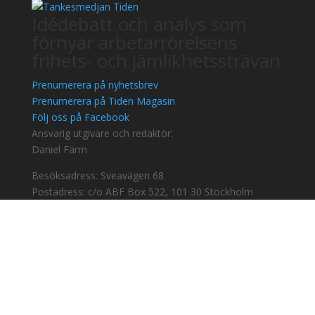
Idédebatt och analys som
förnyar arbetarrörelsens
frihets- och jämlikhetssträvan
Prenumerera på nyhetsbrev
Prenumerera på Tiden Magasin
Följ oss på Facebook
Ansvarig utgivare och redaktör:
Daniel Färm
Besöksadress: Sveavägen 68
Postadress: c/o ABF Box 522, 101 30 Stockholm