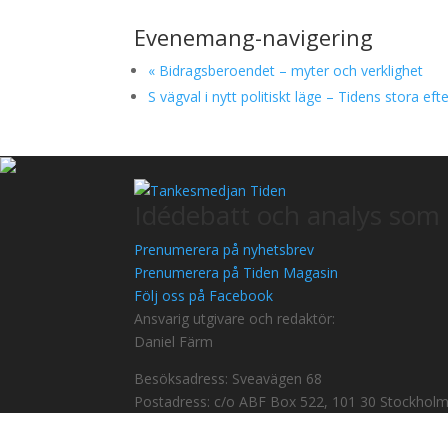
Evenemang-navigering
«
Bidragsberoendet – myter och verklighet
S vägval i nytt politiskt läge – Tidens stora e
Idédebatt och analys som 
Prenumerera på nyhetsbrev
Prenumerera på Tiden Magasin
Följ oss på Facebook
Ansvarig utgivare och redaktör:
Daniel Färm
Besöksadress: Sveavägen 68
Postadress: c/o ABF Box 522, 101 30 Stockhol