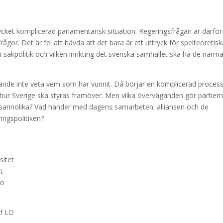
 mycket komplicerad parlamentarisk situation. Regeringsfrågan är därför
rågor. Det är fel att hävda att det bara är ett uttryck för spelteoretis
 sakpolitik och vilken inrikting det svenska samhället ska ha de närm
rande inte veta vem som har vunnit. Då börjar en komplicerad proces
hur Sverige ska styras framöver. Men vilka överväganden gör partiern
 sannolika? Vad händer med dagens samarbeten: alliansen och de
ingspolitiken?
sitet
t
ro
f LO