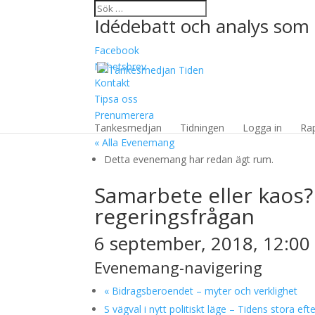
Idédebatt och analys som 
Facebook
Nyhetsbrev
Kontakt
Tipsa oss
Prenumerera
Tankesmedjan
Tidningen
Logga in
Ra
« Alla Evenemang
Detta evenemang har redan ägt rum.
Samarbete eller kaos
regeringsfrågan
6 september, 2018, 12:00
Evenemang-navigering
«
Bidragsberoendet – myter och verklighet
S vägval i nytt politiskt läge – Tidens stora e