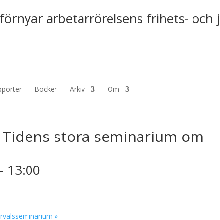
förnyar arbetarrörelsens frihets- och 
pporter
Böcker
Arkiv
Om
? Tidens stora seminarium om
-
13:00
ftervalsseminarium
»