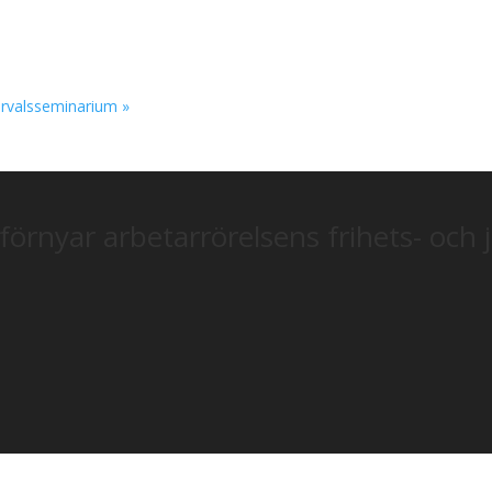
ftervalsseminarium
»
förnyar arbetarrörelsens frihets- och 
m