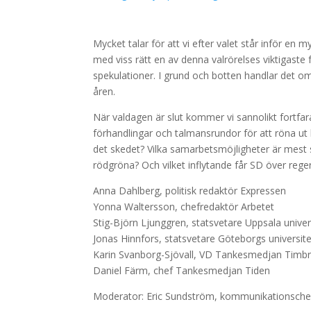
Mycket talar för att vi efter valet står inför en
med viss rätt en av denna valrörelses viktigaste f
spekulationer. I grund och botten handlar det om
åren.
När valdagen är slut kommer vi sannolikt fortfa
förhandlingar och talmansrundor för att röna ut 
det skedet? Vilka samarbetsmöjligheter är mest
rödgröna? Och vilket inflytande får SD över reger
Anna Dahlberg, politisk redaktör Expressen
Yonna Waltersson, chefredaktör Arbetet
Stig-Björn Ljunggren, statsvetare Uppsala univer
Jonas Hinnfors, statsvetare Göteborgs universite
Karin Svanborg-Sjövall, VD Tankesmedjan Timb
Daniel Färm, chef Tankesmedjan Tiden
Moderator: Eric Sundström, kommunikationsche