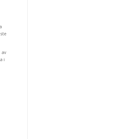
ka
aste
s av
a i