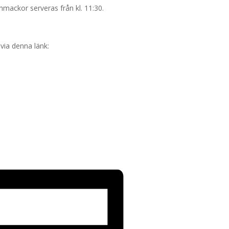
hmackor serveras från kl. 11:30.
 via denna länk: