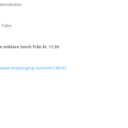
lademokraten
n Tiden
n enklare lunch från kl. 11:30
//www.simplesignup.se/event/138102