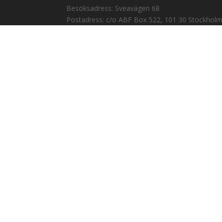
Besöksadress: Sveavägen 68
Postadress: c/o ABF Box 522, 101 30 Stockhol