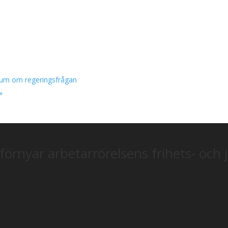
ium om regeringsfrågan
»
förnyar arbetarrörelsens frihets- och 