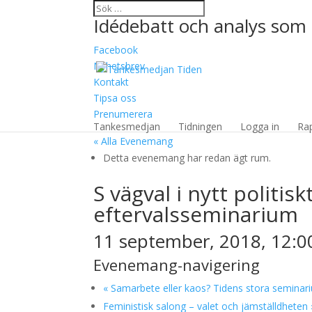
Idédebatt och analys som 
Facebook
Nyhetsbrev
Kontakt
Tipsa oss
Prenumerera
Tankesmedjan
Tidningen
Logga in
Ra
« Alla Evenemang
Detta evenemang har redan ägt rum.
S vägval i nytt politis
eftervalsseminarium
11 september, 2018, 12:0
Evenemang-navigering
«
Samarbete eller kaos? Tidens stora seminar
Feministisk salong – valet och jämställdheten