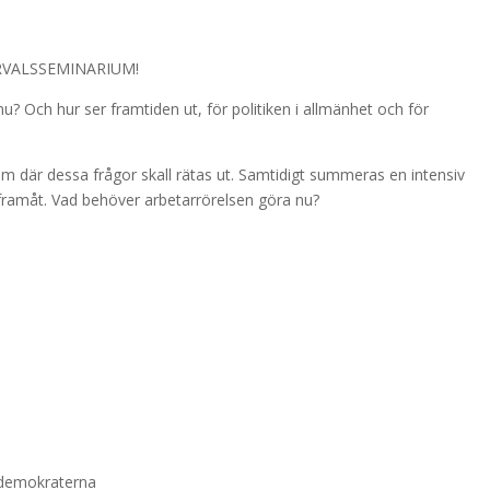
RVALSSEMINARIUM!
nu? Och hur ser framtiden ut, för politiken i allmänhet och för
um där dessa frågor skall rätas ut. Samtidigt summeras en intensiv
 framåt. Vad behöver arbetarrörelsen göra nu?
ldemokraterna