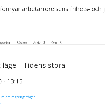
förnyar arbetarrörelsens frihets- och 
pporter
Böcker
Arkiv
Om
kt läge – Tidens stora
0
-
13:15
ium om regeringsfrågan
»