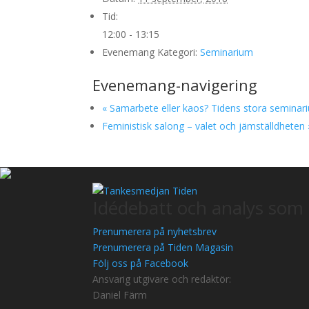
Tid:
12:00 - 13:15
Evenemang Kategori:
Seminarium
Evenemang-navigering
«
Samarbete eller kaos? Tidens stora seminar
Feministisk salong – valet och jämställdheten
Idédebatt och analys som 
Prenumerera på nyhetsbrev
Prenumerera på Tiden Magasin
Följ oss på Facebook
Ansvarig utgivare och redaktör:
Daniel Färm