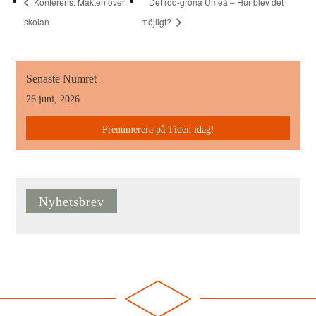
Konferens: Makten över
Det röd-gröna Umeå – Hur blev det
skolan
möjligt?
Senaste Numret
26 juni, 2026
Prenumerera på Tiden idag!
Nyhetsbrev