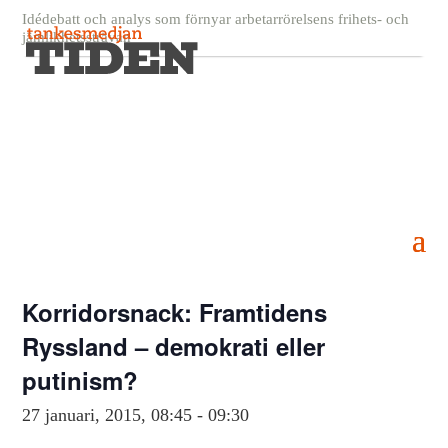
Idédebatt och analys som förnyar arbetarrörelsens frihets- och
jämlikhetssträvan
« Alla Evenemang
Detta evenemang har redan ägt rum.
Korridorsnack: Framtidens
Ryssland – demokrati eller
putinism?
27 januari, 2015, 08:45
-
09:30