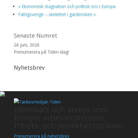
«
Ekonomisk stagnation och politisk oro i Europa
Fattigsverige – skelettet i garderoben
»
Senaste Numret
26 juni, 2026
Prenumerera på Tiden idag!
Nyhetsbrev
Idédebatt och analys som
förnyar arbetarrörelsens
frihets- och jämlikhetssträvan
Prenumerera på nyhetsbrev