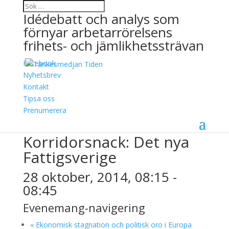
Idédebatt och analys som
förnyar arbetarrörelsens
frihets- och jämlikhetssträvan
Facebook
Nyhetsbrev
Kontakt
Tipsa oss
« Alla Evenemang
Prenumerera
Detta evenemang har redan ägt rum.
Korridorsnack: Det nya
Fattigsverige
28 oktober, 2014, 08:15
-
08:45
Evenemang-navigering
«
Ekonomisk stagnation och politisk oro i Europa