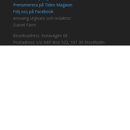
Prenumerera på Tiden Magasin
Följ oss på Facebook
Ansvarig utgivare och redaktör:
Daniel Färm
Besöksadress: Sveavägen 68
Postadress: c/o ABF Box 522, 101 30 Stockholm