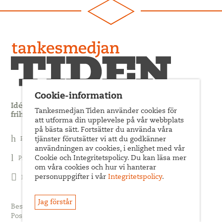
Cookie-information
Idédebatt och analys som förnyar arbetarrörelsens
Tankesmedjan Tiden använder cookies för
frihets- och jämlikhetssträvan
att utforma din upplevelse på vår webbplats
på bästa sätt. Fortsätter du använda våra
Prenumerera på nyhetsbrev
tjänster förutsätter vi att du godkänner
användningen av cookies, i enlighet med vår
Cookie och Integritetspolicy. Du kan läsa mer
Prenumerera på Tiden Magasin
om våra cookies och hur vi hanterar
personuppgifter i vår
Integritetspolicy
.
Följ oss på Facebook
Jag förstår
Besöksadress: Sveavägen 68
Postadress: c/o ABF Box 522, 101 30 Stockholm