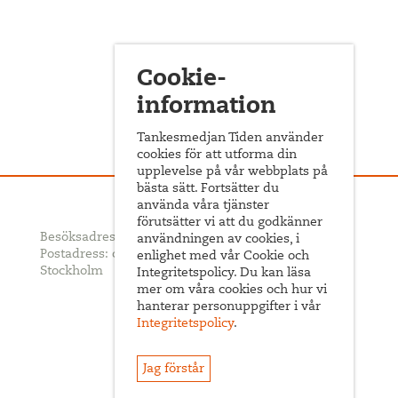
Cookie-
information
Tankesmedjan Tiden använder
cookies för att utforma din
upplevelse på vår webbplats på
bästa sätt. Fortsätter du
använda våra tjänster
förutsätter vi att du godkänner
Besöksadress: Sveavägen 68
användningen av cookies, i
Postadress: c/o ABF Box 522, 101 30
enlighet med vår Cookie och
Stockholm
Integritetspolicy. Du kan läsa
mer om våra cookies och hur vi
hanterar personuppgifter i vår
Integritetspolicy
.
Jag förstår