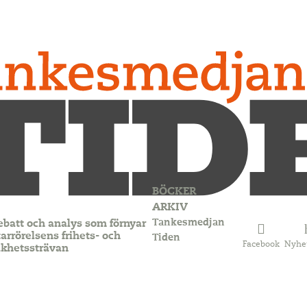
BÖCKER
ARKIV
Tankesmedjan
ebatt och analys som förnyar
arrörelsens frihets- och
Tiden
Facebook
Nyhe
ikhetssträvan