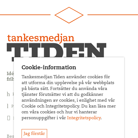
Cookie-information
Idédebatt och analys som förnyar arbetarrörelsens
Tankesmedjan Tiden använder cookies för
frihets- och jämlikhetssträvan
att utforma din upplevelse på vår webbplats
på bästa sätt. Fortsätter du använda våra
Prenumerera på nyhetsbrev
tjänster förutsätter vi att du godkänner
användningen av cookies, i enlighet med vår
Cookie och Integritetspolicy. Du kan läsa mer
Prenumerera på Tiden Magasin
om våra cookies och hur vi hanterar
personuppgifter i vår
Integritetspolicy
.
Följ oss på Facebook
Jag förstår
Besöksadress: Sveavägen 68