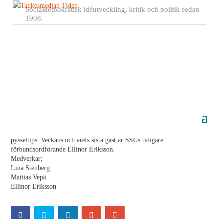
Socialdemokratisk idéutveckling, kritik och politik sedan
1908.
Statsapparaten #72 – nu är det jul igen!
21 december, 2015
2015 närmar sig sitt slut. Julen är här och vi firar med pepparkaka,
glögg, lussebulle. Dessutom gör vi såklart en politiskt analys av julen,
traditioner, litteratur och inte minst året som gått. Dessutom utlovar vi
pysseltips. Veckans och årets sista gäst är SSUs tidigare
förbundsordförande Ellinor Eriksson.
Medverkar;
Lina Stenberg
Mattias Vepä
Ellinor Eriksson