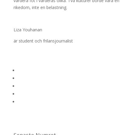
vardera fot i värderas olika. Två kulturer borde vara en
rikedom, inte en belastning.
Liza Youhanan
är student och frilansjournalist