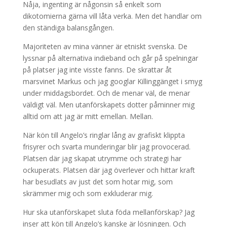
Nåja, ingenting är någonsin så enkelt som
dikotomierna gärna vill låta verka. Men det handlar om
den ständiga balansgången.
Majoriteten av mina vänner är etniskt svenska. De
lyssnar på alternativa indieband och går på spelningar
på platser jag inte visste fanns. De skrattar åt
marsvinet Markus och jag googlar Killinggänget i smyg
under middagsbordet. Och de menar väl, de menar
väldigt väl. Men utanförskapets dotter påminner mig
alltid om att jag är mitt emellan. Mellan.
När kön till Angelo’s ringlar lång av grafiskt klippta
frisyrer och svarta munderingar blir jag provocerad.
Platsen där jag skapat utrymme och strategi har
ockuperats. Platsen där jag överlever och hittar kraft
har besudlats av just det som hotar mig, som
skrämmer mig och som exkluderar mig.
Hur ska utanförskapet sluta föda mellanförskap? Jag
inser att kön till Angelo’s kanske är lösningen. Och