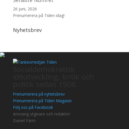
Senaste Numret
26 juni, 2026
Prenumerera på Tiden idag!
Nyhetsbrev
Socialdemokratisk
idéutveckling, kritik och
politik sedan 1908.
Prenumerera på nyhetsbrev
Prenumerera på Tiden Magasin
Följ oss på Facebook
Ansvarig utgivare och redaktör:
Daniel Färm