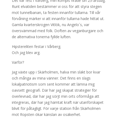
Det var fest i Vårberg, min kompis firade sin 25-årsdag.
Runt elvatiden bestämmer vi oss för att styra stegen
mot tunnelbanan, ta festen innanför tullarna. Till vår
förvåning märker vi att innanför tullarna hade hittat ut.
Gamla kvarterskrogen Vitlök, nu Angelo´s, var
översvämmad med folk. Doften av veganburgare och
de alternativa tonerna fyllde luften.
Hipstereliten festar i Vårberg.
Och jag blev arg.
Varför?
Jag växte upp i Skärholmen, halva min släkt bor kvar
och många av mina vänner. Det finns en slags
lokalpatriotism som sent kommer att lämna mig
oavsett geografi. Där har jag skapat strategier för
överlevnad, där har jag sörjt min orts oförmåga att
integreras, där har jag hämtat kraft när utanförskapet
blivit för påtagligt. För varje station från Skärholmen
mot Ropsten ökar känslan av osäkerhet.