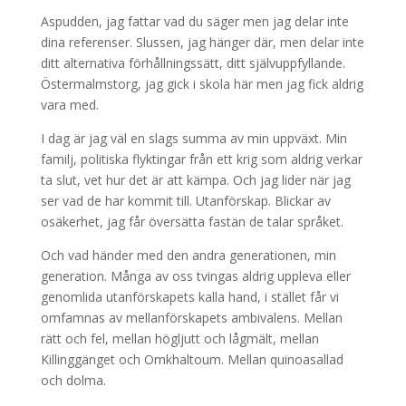
Aspudden, jag fattar vad du säger men jag delar inte
dina referenser. Slussen, jag hänger där, men delar inte
ditt alternativa förhållningssätt, ditt självuppfyllande.
Östermalmstorg, jag gick i skola här men jag fick aldrig
vara med.
I dag är jag väl en slags summa av min uppväxt. Min
familj, politiska flyktingar från ett krig som aldrig verkar
ta slut, vet hur det är att kämpa. Och jag lider när jag
ser vad de har kommit till. Utanförskap. Blickar av
osäkerhet, jag får översätta fastän de talar språket.
Och vad händer med den andra generationen, min
generation. Många av oss tvingas aldrig uppleva eller
genomlida utanförskapets kalla hand, i stället får vi
omfamnas av mellanförskapets ambivalens. Mellan
rätt och fel, mellan högljutt och lågmält, mellan
Killinggänget och Omkhaltoum. Mellan quinoasallad
och dolma.