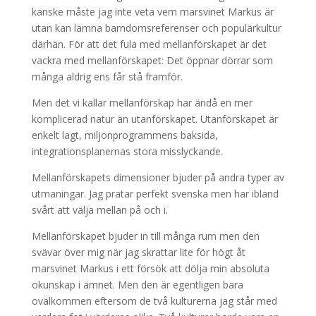
kanske måste jag inte veta vem marsvinet Markus är
utan kan lämna barndomsreferenser och populärkultur
därhän. För att det fula med mellanförskapet är det
vackra med mellanförskapet: Det öppnar dörrar som
många aldrig ens får stå framför.
Men det vi kallar mellanförskap har ändå en mer
komplicerad natur än utanförskapet. Utanförskapet är
enkelt lagt, miljonprogrammens baksida,
integrationsplanernas stora misslyckande.
Mellanförskapets dimensioner bjuder på andra typer av
utmaningar. Jag pratar perfekt svenska men har ibland
svårt att välja mellan på och i.
Mellanförskapet bjuder in till många rum men den
svävar över mig när jag skrattar lite för högt åt
marsvinet Markus i ett försök att dölja min absoluta
okunskap i ämnet. Men den är egentligen bara
ovälkommen eftersom de två kulturerna jag står med