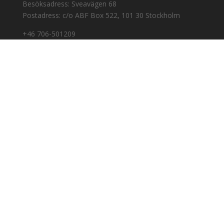
Besöksadress: Sveavägen 68
Postadress: c/o ABF Box 522, 101 30 Stockholm
+46 706-501209