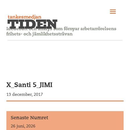
Idédebatt och analys som förnyar arbetarrörelsens
frihets- och jämlikhetssträvan
X_Santi 5_JIMI
13 december, 2017
Senaste Numret
26 juni, 2026