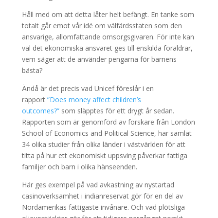
Håll med om att detta låter helt befängt. En tanke som
totalt går emot vår idé om välfärdsstaten som den
ansvarige, allomfattande omsorgsgivaren. För inte kan
väl det ekonomiska ansvaret ges till enskilda föräldrar,
vem säger att de använder pengarna för barnens
bästa?
Ändå är det precis vad Unicef föreslår i en
rapport
”Does money affect children’s
outcomes?”
som släpptes för ett drygt år sedan.
Rapporten som är genomförd av forskare från London
School of Economics and Political Science, har samlat
34 olika studier från olika länder i västvärlden för att
titta på hur ett ekonomiskt uppsving påverkar fattiga
familjer och barn i olika hänseenden.
Här ges exempel på vad avkastning av nystartad
casinoverksamhet i indianreservat gör för en del av
Nordamerikas fattigaste invånare. Och vad plötsliga