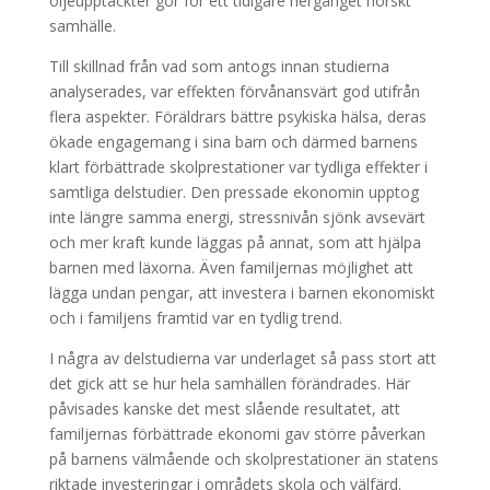
oljeupptäckter gör för ett tidigare nergånget norskt
samhälle.
Till skillnad från vad som antogs innan studierna
analyserades, var effekten förvånansvärt god utifrån
flera aspekter. Föräldrars bättre psykiska hälsa, deras
ökade engagemang i sina barn och därmed barnens
klart förbättrade skolprestationer var tydliga effekter i
samtliga delstudier. Den pressade ekonomin upptog
inte längre samma energi, stressnivån sjönk avsevärt
och mer kraft kunde läggas på annat, som att hjälpa
barnen med läxorna. Även familjernas möjlighet att
lägga undan pengar, att investera i barnen ekonomiskt
och i familjens framtid var en tydlig trend.
I några av delstudierna var underlaget så pass stort att
det gick att se hur hela samhällen förändrades. Här
påvisades kanske det mest slående resultatet, att
familjernas förbättrade ekonomi gav större påverkan
på barnens välmående och skolprestationer än statens
riktade investeringar i områdets skola och välfärd.