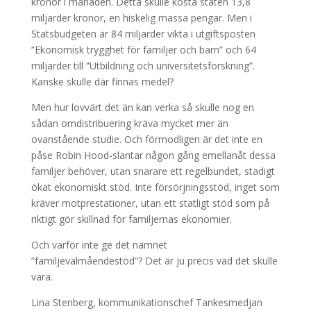
kronor i månaden. Detta skulle kosta staten 13,8
miljarder kronor, en hiskelig massa pengar. Men i
Statsbudgeten är 84 miljarder vikta i utgiftsposten
”Ekonomisk trygghet för familjer och barn” och 64
miljarder till ”Utbildning och universitetsforskning”.
Kanske skulle där finnas medel?
Men hur lovvärt det än kan verka så skulle nog en
sådan omdistribuering kräva mycket mer än
ovanstående studie. Och förmodligen är det inte en
påse Robin Hood-slantar någon gång emellanåt dessa
familjer behöver, utan snarare ett regelbundet, stadigt
ökat ekonomiskt stöd. Inte försörjningsstöd, inget som
kräver motprestationer, utan ett statligt stöd som på
riktigt gör skillnad för familjernas ekonomier.
Och varför inte ge det namnet
”familjevälmåendestöd”? Det är ju precis vad det skulle
vara.
Lina Stenberg, kommunikationschef Tankesmedjan