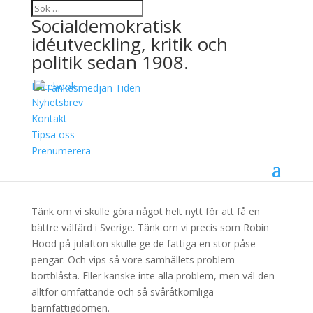
Socialdemokratisk
idéutveckling, kritik och
politik sedan 1908.
Facebook
Kan en pengapåse till
Nyhetsbrev
Kontakt
familjerna utrota
Tipsa oss
barnfattigdomen?
Prenumerera
20 februari, 2015
Tänk om vi skulle göra något helt nytt för att få en
bättre välfärd i Sverige. Tänk om vi precis som Robin
Hood på julafton skulle ge de fattiga en stor påse
pengar. Och vips så vore samhällets problem
bortblåsta. Eller kanske inte alla problem, men väl den
alltför omfattande och så svåråtkomliga
barnfattigdomen.