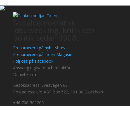
Socialdemokratisk
idéutveckling, kritik och
politik sedan 1908.
Prenumerera på nyhetsbrev
Prenumerera på Tiden Magasin
Följ oss på Facebook
Ansvarig utgivare och redaktör:
Daniel Färm
Besöksadress: Sveavägen 68
Postadress: c/o ABF Box 522, 101 30 Stockholm
+46 706-501209