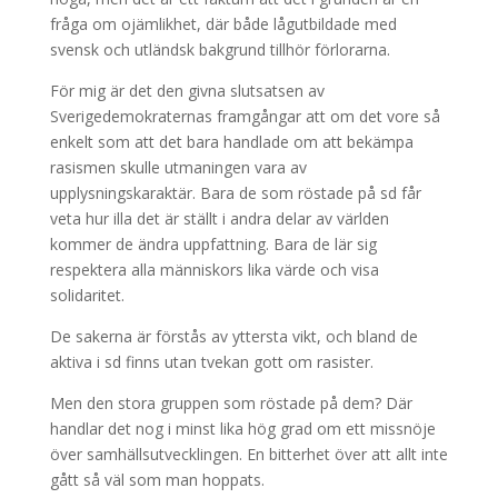
fråga om ojämlikhet, där både lågutbildade med
svensk och utländsk bakgrund tillhör förlorarna.
För mig är det den givna slutsatsen av
Sverigedemokraternas framgångar att om det vore så
enkelt som att det bara handlade om att bekämpa
rasismen skulle utmaningen vara av
upplysningskaraktär. Bara de som röstade på sd får
veta hur illa det är ställt i andra delar av världen
kommer de ändra uppfattning. Bara de lär sig
respektera alla människors lika värde och visa
solidaritet.
De sakerna är förstås av yttersta vikt, och bland de
aktiva i sd finns utan tvekan gott om rasister.
Men den stora gruppen som röstade på dem? Där
handlar det nog i minst lika hög grad om ett missnöje
över samhällsutvecklingen. En bitterhet över att allt inte
gått så väl som man hoppats.