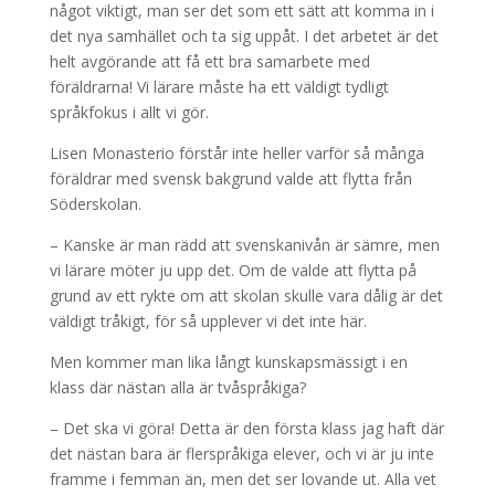
något viktigt, man ser det som ett sätt att komma in i
det nya samhället och ta sig uppåt. I det arbetet är det
helt avgörande att få ett bra samarbete med
föräldrarna! Vi lärare måste ha ett väldigt tydligt
språkfokus i allt vi gör.
Lisen Monasterio förstår inte heller varför så många
föräldrar med svensk bakgrund valde att flytta från
Söderskolan.
– Kanske är man rädd att svenskanivån är sämre, men
vi lärare möter ju upp det. Om de valde att flytta på
grund av ett rykte om att skolan skulle vara dålig är det
väldigt tråkigt, för så upplever vi det inte här.
Men kommer man lika långt kunskapsmässigt i en
klass där nästan alla är tvåspråkiga?
– Det ska vi göra! Detta är den första klass jag haft där
det nästan bara är flerspråkiga elever, och vi är ju inte
framme i femman än, men det ser lovande ut. Alla vet