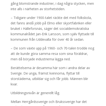
gång blomstrande industrier, i dag några stycken, men
inte alls i närheten av storhetstiden.
– Tidigare under 1900-talet räckte det med folkskola,
det fanns ändå jobb på Elmo eller skjortfabriken eller
bruket i Hälleforsnäs, säger det socialdemokratiska
kommunalrådet Jan-Erik Larsson, som själv flyttade till
kommunen från Uddevalla för över 40 år sedan.
– De som växte upp på 1960- och 70-talen trodde nog
att de kunde göra samma resa som sina föräldrar,
men då började industrierna lägga ned.
Berättelserna är desamma här som i andra delar av
Sverige. De unga, främst kvinnorna, flyttar till
storstäderna, utbildar sig och får jobb. Männen blir
kvar.
Utbildningsnivån är generellt låg.
Mellan Herrgårdssverige och Brukssverige har det