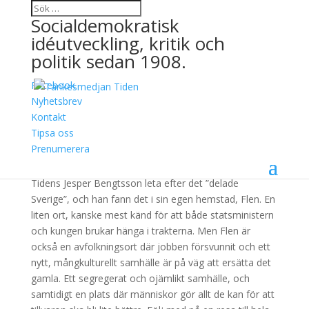
Socialdemokratisk
idéutveckling, kritik och
politik sedan 1908.
Facebook
Hela världens Flen
Nyhetsbrev
Kontakt
14 januari, 2015
Tipsa oss
Prenumerera
I spåren av Sverigedemokraternas framgångar började
Tidens Jesper Bengtsson leta efter det ”delade
Sverige”, och han fann det i sin egen hemstad, Flen. En
liten ort, kanske mest känd för att både statsministern
och kungen brukar hänga i trakterna. Men Flen är
också en avfolkningsort där jobben försvunnit och ett
nytt, mångkulturellt samhälle är på väg att ersätta det
gamla. Ett segregerat och ojämlikt samhälle, och
samtidigt en plats där människor gör allt de kan för att