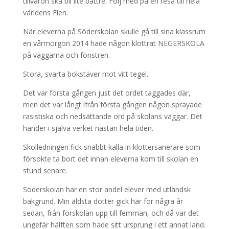
tillvaron ska bli lite bättre. Följ med på en resa till hela
världens Flen.
När eleverna på Söderskolan skulle gå till sina klassrum
en vårmorgon 2014 hade någon klottrat NEGERSKOLA
på väggarna och fönstren.
Stora, svarta bokstäver mot vitt tegel.
Det var första gången just det ordet taggades där,
men det var långt ifrån första gången någon sprayade
rasistiska och nedsättande ord på skolans väggar. Det
händer i själva verket nästan hela tiden.
Skolledningen fick snabbt kalla in klottersanerare som
försökte ta bort det innan eleverna kom till skolan en
stund senare.
Söderskolan har en stor andel elever med utländsk
bakgrund. Min äldsta dotter gick här för några år
sedan, från förskolan upp till femman, och då var det
ungefär hälften som hade sitt ursprung i ett annat land.