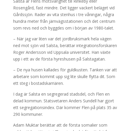
Salsta är Flens motsvarighet till Rinkeby eller
Rosengård, fast mindre. Det ligger vackert beläget vid
Gårdssjön. Rader av vita stenhus i tre våningar, några
hundra meter från järnvägsstationen och det centrum
som revs ned och byggdes om i början av 1980-talet.
– När jag var liten var det jordbruksmark hela vägen
ned mot sjön vid Salsta, berättar integrationsforskaren
Roger Andersson vid Uppsala universitet. Han växte
upp i ett av de första hyreshusen på Salstagatan.
– De nya husen kallades för guldkusten. Tanken var att
arbetare som kommit upp sig lite skulle flytta dit. Som
ett steg i bostadskarriären.
I dag är Salsta en segregerad stadsdel, och Flen en
delad kommun. Statsvetaren Anders Sundell har gjort
ett segregationsindex. Där kommer Flen på plats 35 av
290 kommuner.
Adam Muktar berättar att de första somalier som