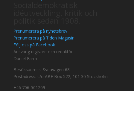
Socialdemokratisk
idéutveckling, kritik och
politik sedan 1908.
Prenumerera på nyhetsbrev
Prenumerera på Tiden Magasin
Följ oss på Facebook
Ansvarig utgivare och redaktör:
Daniel Färm
Besöksadress: Sveavägen 68
Postadress: c/o ABF Box 522, 101 30 Stockholm
+46 706-501209