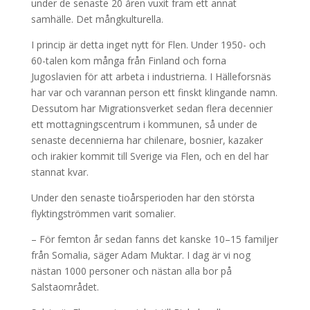
under de senaste 20 åren vuxit fram ett annat
samhälle. Det mångkulturella.
I princip är detta inget nytt för Flen. Under 1950- och
60-talen kom många från Finland och forna
Jugoslavien för att arbeta i industrierna. I Hälleforsnäs
har var och varannan person ett finskt klingande namn.
Dessutom har Migrationsverket sedan flera decennier
ett mottagningscentrum i kommunen, så under de
senaste decennierna har chilenare, bosnier, kazaker
och irakier kommit till Sverige via Flen, och en del har
stannat kvar.
Under den senaste tioårsperioden har den största
flyktingströmmen varit somalier.
– För femton år sedan fanns det kanske 10–15 familjer
från Somalia, säger Adam Muktar. I dag är vi nog
nästan 1000 personer och nästan alla bor på
Salstaområdet.