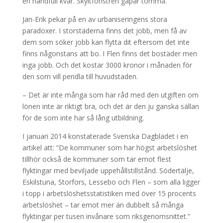
en handfull kvar. Skyltfönstren gapar tomma.
Jan-Erik pekar på en av urbaniseringens stora
paradoxer. I storstäderna finns det jobb, men få av
dem som söker jobb kan flytta dit eftersom det inte
finns någonstans att bo. I Flen finns det bostäder men
inga jobb. Och det kostar 3000 kronor i månaden för
den som vill pendla till huvudstaden.
– Det är inte många som har råd med den utgiften om
lönen inte är riktigt bra, och det är den ju ganska sällan
för de som inte har så lång utbildning.
I januari 2014 konstaterade Svenska Dagbladet i en
artikel att: ”De kommuner som har högst arbetslöshet
tillhör också de kommuner som tar emot flest
flyktingar med beviljade uppehållstillstånd. Södertälje,
Eskilstuna, Storfors, Lessebo och Flen – som alla ligger
i topp i arbetslöshetsstatistiken med över 15 procents
arbetslöshet – tar emot mer än dubbelt så många
flyktingar per tusen invånare som riksgenomsnittet.”