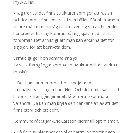
mycket hat.
– Jag tror att det finns strukturer som gör att rasism
och fördomar finns överallt i samhället. För att komma
vidare måste man ifrågasätta även sig själv. Under det
här arbetet har jag kommit på mig själv med att ha
fördomar. Det är viktigt att man kan erkänna det för
sig själv för att bearbeta dem.
Samtidigt gör hon samma analys
av SD:s framgångar som Adam Muktar och de andra i
moskén.
– Det handlar mer om ett missnöje med
samhällsutvecklingen här i Flen. Och det enda sättet att
bryta sd:s framgångar är att låta människor möta
varandra. Då kan man bryta den där känslan av att det
finns ett vi och ett dom.
Kommunalrådet Jan-Erik Larsson bidrar till optimismen.
– På flera punkter har det blivit bättre. Samordningen