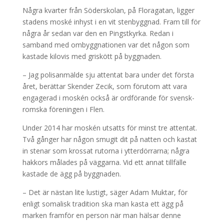
Några kvarter från Söderskolan, på Floragatan, ligger
stadens moské inhyst i en vit stenbyggnad. Fram till för
några år sedan var den en Pingstkyrka. Redan i
samband med ombyggnationen var det någon som
kastade kilovis med griskött på byggnaden.
– Jag polisanmälde sju attentat bara under det första
året, berättar Skender Zecik, som förutom att vara
engagerad i moskén också är ordförande för svensk-
romska föreningen i Flen.
Under 2014 har moskén utsatts för minst tre attentat.
Två gånger har någon smugit dit på natten och kastat
in stenar som krossat rutorna i ytterdörrarna; några
hakkors målades på väggarna. Vid ett annat tillfälle
kastade de ägg på byggnaden.
– Det är nästan lite lustigt, säger Adam Muktar, för
enligt somalisk tradition ska man kasta ett ägg på
marken framför en person när man hälsar denne