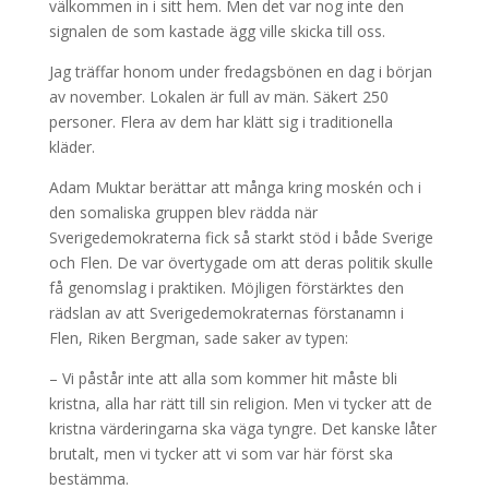
välkommen in i sitt hem. Men det var nog inte den
signalen de som kastade ägg ville skicka till oss.
Jag träffar honom under fredagsbönen en dag i början
av november. Lokalen är full av män. Säkert 250
personer. Flera av dem har klätt sig i traditionella
kläder.
Adam Muktar berättar att många kring moskén och i
den somaliska gruppen blev rädda när
Sverigedemokraterna fick så starkt stöd i både Sverige
och Flen. De var övertygade om att deras politik skulle
få genomslag i praktiken. Möjligen förstärktes den
rädslan av att Sverigedemokraternas förstanamn i
Flen, Riken Bergman, sade saker av typen:
– Vi påstår inte att alla som kommer hit måste bli
kristna, alla har rätt till sin religion. Men vi tycker att de
kristna värderingarna ska väga tyngre. Det kanske låter
brutalt, men vi tycker att vi som var här först ska
bestämma.