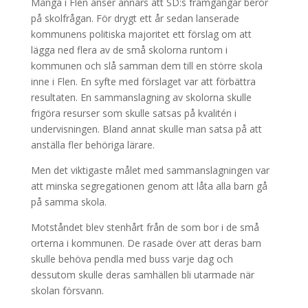
Många i Flen anser annars att SD:s framgångar beror
på skolfrågan. För drygt ett år sedan lanserade
kommunens politiska majoritet ett förslag om att
lägga ned flera av de små skolorna runtom i
kommunen och slå samman dem till en större skola
inne i Flen. En syfte med förslaget var att förbättra
resultaten. En sammanslagning av skolorna skulle
frigöra resurser som skulle satsas på kvalitén i
undervisningen. Bland annat skulle man satsa på att
anställa fler behöriga lärare.
Men det viktigaste målet med sammanslagningen var
att minska segregationen genom att låta alla barn gå
på samma skola.
Motståndet blev stenhårt från de som bor i de små
orterna i kommunen. De rasade över att deras barn
skulle behöva pendla med buss varje dag och
dessutom skulle deras samhällen bli utarmade när
skolan försvann.