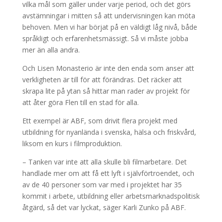
vilka mål som gäller under varje period, och det görs
avstämningar i mitten så att undervisningen kan möta
behoven. Men vi har börjat på en väldigt låg nivå, både
språkligt och erfarenhetsmässigt. Så vi måste jobba
mer än alla andra.
Och Lisen Monasterio är inte den enda som anser att
verkligheten är till för att förändras. Det räcker att
skrapa lite på ytan så hittar man rader av projekt för
att åter göra Flen till en stad för alla.
Ett exempel är ABF, som drivit flera projekt med
utbildning för nyanlända i svenska, hälsa och friskvård,
liksom en kurs i filmproduktion.
– Tanken var inte att alla skulle bli filmarbetare. Det
handlade mer om att få ett lyft i självförtroendet, och
av de 40 personer som var med i projektet har 35
kommit i arbete, utbildning eller arbetsmarknadspolitisk
åtgärd, så det var lyckat, säger Karli Zunko på ABF.