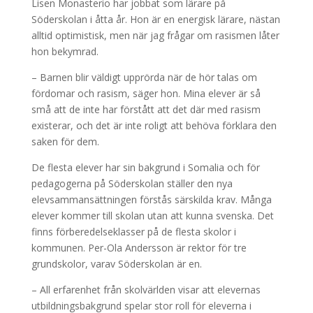
Lisen Monasterio har jobbat som lärare på
Söderskolan i åtta år. Hon är en energisk lärare, nästan
alltid optimistisk, men när jag frågar om rasismen låter
hon bekymrad.
– Barnen blir väldigt upprörda när de hör talas om
fördomar och rasism, säger hon. Mina elever är så
små att de inte har förstått att det där med rasism
existerar, och det är inte roligt att behöva förklara den
saken för dem.
De flesta elever har sin bakgrund i Somalia och för
pedagogerna på Söderskolan ställer den nya
elevsammansättningen förstås särskilda krav. Många
elever kommer till skolan utan att kunna svenska. Det
finns förberedelseklasser på de flesta skolor i
kommunen. Per-Ola Andersson är rektor för tre
grundskolor, varav Söderskolan är en.
– All erfarenhet från skolvärlden visar att elevernas
utbildningsbakgrund spelar stor roll för eleverna i