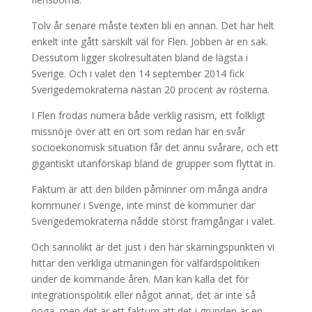
Tolv år senare måste texten bli en annan. Det har helt
enkelt inte gått särskilt väl för Flen. Jobben är en sak.
Dessutom ligger skolresultaten bland de lägsta i
Sverige. Och i valet den 14 september 2014 fick
Sverigedemokraterna nästan 20 procent av rösterna.
I Flen frodas numera både verklig rasism, ett folkligt
missnöje över att en ort som redan har en svår
socioekonomisk situation får det ännu svårare, och ett
gigantiskt utanförskap bland de grupper som flyttat in.
Faktum är att den bilden påminner om många andra
kommuner i Sverige, inte minst de kommuner där
Sverigedemokraterna nådde störst framgångar i valet.
Och sannolikt är det just i den här skärningspunkten vi
hittar den verkliga utmaningen för välfärdspolitiken
under de kommande åren. Man kan kalla det för
integrationspolitik eller något annat, det är inte så
noga, men det är ett faktum att det i grunden är en