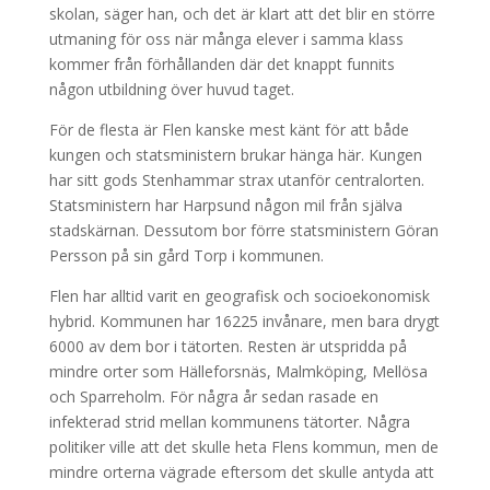
skolan, säger han, och det är klart att det blir en större
utmaning för oss när många elever i samma klass
kommer från förhållanden där det knappt funnits
någon utbildning över huvud taget.
För de flesta är Flen kanske mest känt för att både
kungen och statsministern brukar hänga här. Kungen
har sitt gods Stenhammar strax utanför centralorten.
Statsministern har Harpsund någon mil från själva
stadskärnan. Dessutom bor förre statsministern Göran
Persson på sin gård Torp i kommunen.
Flen har alltid varit en geografisk och socioekonomisk
hybrid. Kommunen har 16225 invånare, men bara drygt
6000 av dem bor i tätorten. Resten är utspridda på
mindre orter som Hälleforsnäs, Malmköping, Mellösa
och Sparreholm. För några år sedan rasade en
infekterad strid mellan kommunens tätorter. Några
politiker ville att det skulle heta Flens kommun, men de
mindre orterna vägrade eftersom det skulle antyda att