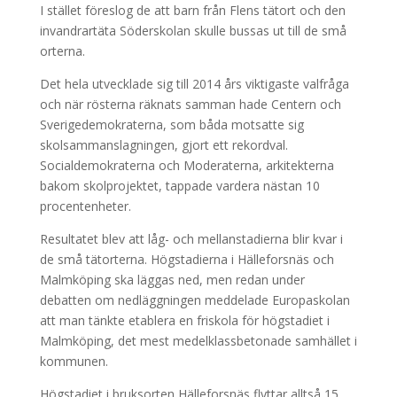
I stället föreslog de att barn från Flens tätort och den
invandrartäta Söderskolan skulle bussas ut till de små
orterna.
Det hela utvecklade sig till 2014 års viktigaste valfråga
och när rösterna räknats samman hade Centern och
Sverigedemokraterna, som båda motsatte sig
skolsammanslagningen, gjort ett rekordval.
Socialdemokraterna och Moderaterna, arkitekterna
bakom skolprojektet, tappade vardera nästan 10
procentenheter.
Resultatet blev att låg- och mellanstadierna blir kvar i
de små tätorterna. Högstadierna i Hälleforsnäs och
Malmköping ska läggas ned, men redan under
debatten om nedläggningen meddelade Europaskolan
att man tänkte etablera en friskola för högstadiet i
Malmköping, det mest medelklassbetonade samhället i
kommunen.
Högstadiet i bruksorten Hälleforsnäs flyttar alltså 15