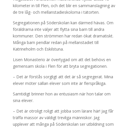
kilometer in till Flen, och det blir en sammanslagning av
de tre låg- och mellanstadieskolorna i tätorten.
Segregationen på Söderskolan kan därmed hävas. Om
föräldrarna inte väljer att flytta sina barn till andra
kommuner. Den strömmen har redan ökat dramatiskt.
Många barn pendlar redan på mellanstadiet till
Katrineholm och Eskilstuna.
Lisen Monasterio är övertygad om att det behövs en
gemensam skola i Flen för att bryta segregationen.
– Det är förstås sorgligt att det är så segregerat. Mina
elever möter sällan elever som inte är flerspråkiga.
Samtidigt brinner hon av entusiasm när hon talar om
sina elever.
– Det är otroligt roligt att jobba som lärare här! Jag får
träffa massor av väldigt trevliga människor. Jag
upplever att många på Söderskolan ser utbildning som