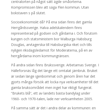
centralorten på något sätt ägde småorterna.
Kompromissen blev att säga Flen kommun. Utan
bokstaven s på slutet.
Socioekonomiskt då? På ena sidan finns det gamla
Herrgårdssverige. Halva adelskalendern finns
representerad på godsen och gårdarna i. Och förutom
kungen och statsministern bor Walburga Habsburg
Douglas, arvtagerska till Habsburgska riket och tills
nyligen riksdagsledamot för Moderaterna, på en av
herrgårdarna inom kommungränsen.
På andra sidan finns Brukssverige. Arbetarnas Sverige. I
Hälleforsnäs låg det länge ett omtalat järnbruk. Bruket
är sedan länge igenbommat och genom åren har det
gjorts många försök att locka nya verksamheter till det
gamla bruksområdet men inget har riktigt fungerat.
”Brukets blå”, ett av landets bästa bandylag under
1960- och 1970-talen, lade ner verksamheten 2005.
På samma sätt är det i andra delar av kommunen: en