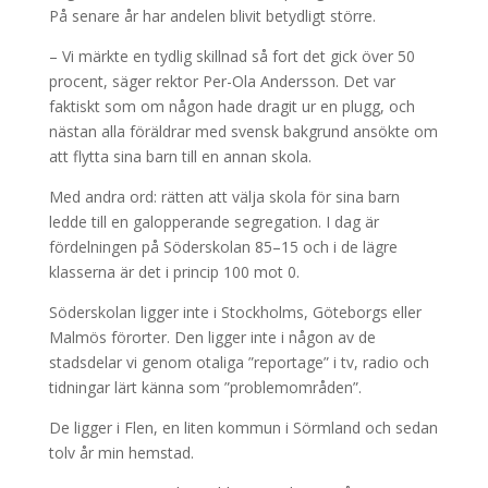
På senare år har andelen blivit betydligt större.
– Vi märkte en tydlig skillnad så fort det gick över 50
procent, säger rektor Per-Ola Andersson. Det var
faktiskt som om någon hade dragit ur en plugg, och
nästan alla föräldrar med svensk bakgrund ansökte om
att flytta sina barn till en annan skola.
Med andra ord: rätten att välja skola för sina barn
ledde till en galopperande segregation. I dag är
fördelningen på Söderskolan 85–15 och i de lägre
klasserna är det i princip 100 mot 0.
Söderskolan ligger inte i Stockholms, Göteborgs eller
Malmös förorter. Den ligger inte i någon av de
stadsdelar vi genom otaliga ”reportage” i tv, radio och
tidningar lärt känna som ”problemområden”.
De ligger i Flen, en liten kommun i Sörmland och sedan
tolv år min hemstad.