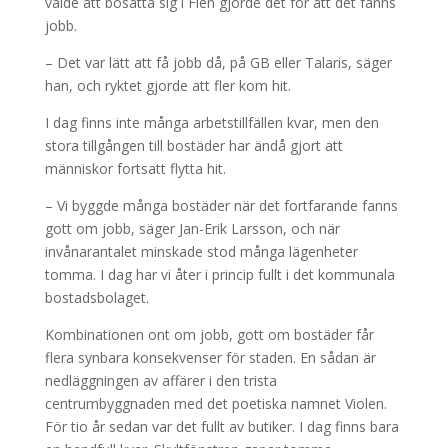
valde att bosätta sig i Flen gjorde det för att det fanns
jobb.
– Det var lätt att få jobb då, på GB eller Talaris, säger
han, och ryktet gjorde att fler kom hit.
I dag finns inte många arbetstillfällen kvar, men den
stora tillgången till bostäder har ändå gjort att
människor fortsatt flytta hit.
– Vi byggde många bostäder när det fortfarande fanns
gott om jobb, säger Jan-Erik Larsson, och när
invånarantalet minskade stod många lägenheter
tomma. I dag har vi åter i princip fullt i det kommunala
bostadsbolaget.
Kombinationen ont om jobb, gott om bostäder får
flera synbara konsekvenser för staden. En sådan är
nedläggningen av affärer i den trista
centrumbyggnaden med det poetiska namnet Violen.
För tio år sedan var det fullt av butiker. I dag finns bara