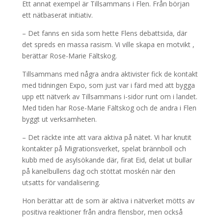
Ett annat exempel är Tillsammans i Flen. Från början
ett nätbaserat initiativ.
– Det fanns en sida som hette Flens debattsida, där
det spreds en massa rasism. Vi ville skapa en motvikt ,
berättar Rose-Marie Fältskog.
Tillsammans med några andra aktivister fick de kontakt
med tidningen Expo, som just var i färd med att bygga
upp ett nätverk av Tillsammans i-sidor runt om i landet.
Med tiden har Rose-Marie Fältskog och de andra i Flen
byggt ut verksamheten.
– Det räckte inte att vara aktiva på nätet. Vi har knutit
kontakter på Migrationsverket, spelat brännboll och
kubb med de asylsökande där, firat Eid, delat ut bullar
på kanelbullens dag och stöttat moskén när den
utsatts för vandalisering.
Hon berättar att de som är aktiva i nätverket mötts av
positiva reaktioner från andra flensbor, men också