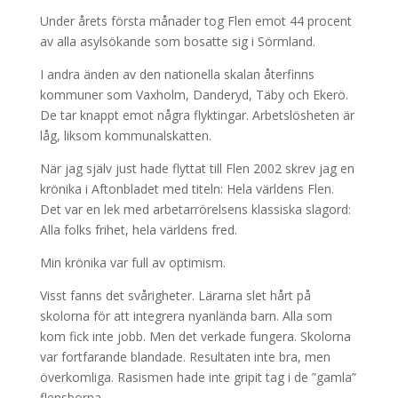
Under årets första månader tog Flen emot 44 procent
av alla asylsökande som bosatte sig i Sörmland.
I andra änden av den nationella skalan återfinns
kommuner som Vaxholm, Danderyd, Täby och Ekerö.
De tar knappt emot några flyktingar. Arbetslösheten är
låg, liksom kommunalskatten.
När jag själv just hade flyttat till Flen 2002 skrev jag en
krönika i Aftonbladet med titeln: Hela världens Flen.
Det var en lek med arbetarrörelsens klassiska slagord:
Alla folks frihet, hela världens fred.
Min krönika var full av optimism.
Visst fanns det svårigheter. Lärarna slet hårt på
skolorna för att integrera nyanlända barn. Alla som
kom fick inte jobb. Men det verkade fungera. Skolorna
var fortfarande blandade. Resultaten inte bra, men
överkomliga. Rasismen hade inte gripit tag i de ”gamla”
flensborna.