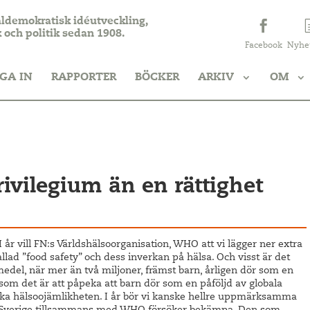
aldemokratisk idéutveckling,
k och politik sedan 1908.
Facebook
Nyhe
GA IN
RAPPORTER
BÖCKER
ARKIV
OM
rivilegium än en rättighet
I år vill FN:s Världshälsoorganisation, WHO att vi lägger ner extra
lad ”food safety” och dess inverkan på hälsa. Och visst är det
medel, när mer än två miljoner, främst barn, årligen dör som en
som det är att påpeka att barn dör som en påföljd av globala
mska hälsoojämlikheten. I år bör vi kanske hellre uppmärksamma