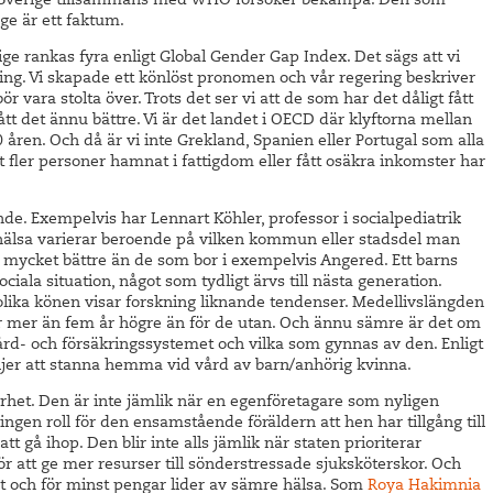
i Sverige tillsammans med WHO försöker bekämpa. Den som
ige är ett faktum.
ge rankas fyra enligt Global Gender Gap Index. Det sägs att vi
ing. Vi skapade ett könlöst pronomen och vår regering beskriver
ör vara stolta över. Trots det ser vi att de som har det dåligt fått
t det ännu bättre. Vi är det landet i OECD där klyftorna mellan
0 åren. Och då är vi inte Grekland, Spanien eller Portugal som alla
lt fler personer hamnat i fattigdom eller fått osäkra inkomster har
e. Exempelvis har Lennart Köhler, professor i socialpediatrik
hälsa varierar beroende på vilken kommun eller stadsdel man
 mycket bättre än de som bor i exempelvis Angered. Ett barns
ciala situation, något som tydligt ärvs till nästa generation.
ika könen visar forskning liknande tendenser. Medellivslängden
r mer än fem år högre än för de utan. Och ännu sämre är det om
vård- och försäkringssystemet och vilka som gynnas av den. Enligt
ljer att stanna hemma vid vård av barn/anhörig kvinna.
vklarhet. Den är inte jämlik när en egenföretagare som nyligen
 ingen roll för den ensamstående föräldern att hen har tillgång till
tt gå ihop. Den blir inte alls jämlik när staten prioriterar
för att ge mer resurser till sönderstressade sjuksköterskor. Och
st och för minst pengar lider av sämre hälsa. Som
Roya Hakimnia