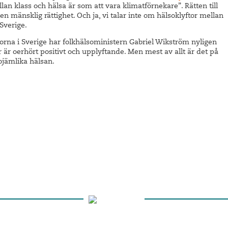
an klass och hälsa är som att vara klimatförnekare”. Rätten till
 en mänsklig rättighet. Och ja, vi talar inte om hälsoklyftor mellan
 Sverige.
orna i Sverige har folkhälsoministern Gabriel Wikström nyligen
r är oerhört positivt och upplyftande. Men mest av allt är det på
n ojämlika hälsan.