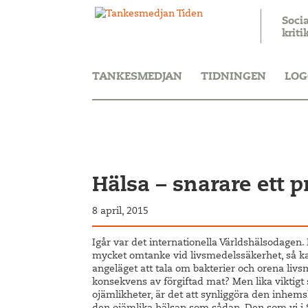
Soci
kriti
TANKESMEDJAN
TIDNINGEN
LOG
Hälsa – snarare ett p
8 april, 2015
Igår var det internationella Världshälsodagen. 
mycket omtanke vid livsmedelssäkerhet, så kal
angeläget att tala om bakterier och orena livs
konsekvens av förgiftad mat? Men lika viktigt 
ojämlikheter, är det att synliggöra den inhe