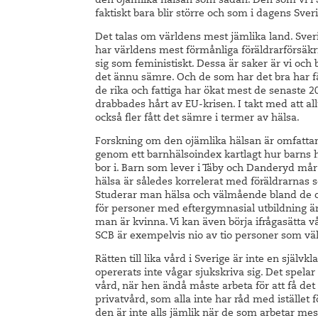
den ojämlika hälsan som sådan. Den som vi 
faktiskt bara blir större och som i dagens Sver
Det talas om världens mest jämlika land. Sveri
har världens mest förmånliga föräldrarförsäkr
sig som feministiskt. Dessa är saker är vi och b
det ännu sämre. Och de som har det bra har fåt
de rika och fattiga har ökat mest de senaste 2
drabbades hårt av EU-krisen. I takt med att al
också fler fått det sämre i termer av hälsa.
Forskning om den ojämlika hälsan är omfattand
genom ett barnhälsoindex kartlagt hur barns 
bor i. Barn som lever i Täby och Danderyd mår
hälsa är således korrelerat med föräldrarnas so
Studerar man hälsa och välmående bland de ol
för personer med eftergymnasial utbildning ä
man är kvinna. Vi kan även börja ifrågasätta 
SCB är exempelvis nio av tio personer som vä
Rätten till lika vård i Sverige är inte en själ
opererats inte vågar sjukskriva sig. Det spelar
vård, när hen ändå måste arbeta för att få det a
privatvård, som alla inte har råd med istället 
den är inte alls jämlik när de som arbetar me