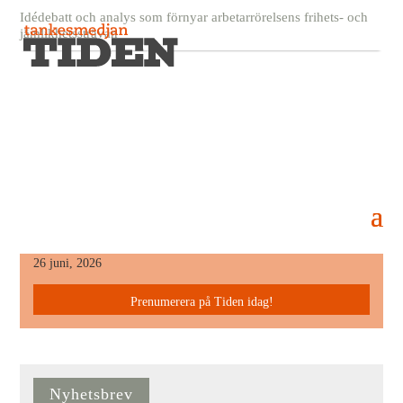
Idédebatt och analys som förnyar arbetarrörelsens frihets- och
jämlikhetssträvan
180131-david-920×480
6 mars, 2018
Senaste Numret
26 juni, 2026
Prenumerera på Tiden idag!
Nyhetsbrev