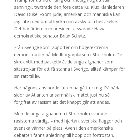
sanning«, twittrade den före detta Ku Klux Klanledaren
David Duke. »Som jude, amerikan och människa kan
jag inte med ord uttrycka min avsky och besvikelse.
Det här är inte min president«, svarade Hawaiis
demokratiske senator Brian Schatz.
Från Sverige kom rapporter om högerextrema
demonstranter på Medborgarplatsen i Stockholm. De
skrek »Ut med packet!« åt de unga afghaner som
sittstrejkar för att få stanna i Sverige, alltså kämpar för
sin rätt till liv.
Här någonstans borde luften ha gått ur mig. På båda
sidor av Atlanten är samhällsklimatet just nu så
förgiftat av rasism att det knappt går att andas.
Men de unga afghanerna i Stockholm svarade
rasisterna värdigt – med hjärtan, svenska flaggor och
svenska vänner på plats. Även i den amerikanska
debatten fanns anledning till hopp och förtröstan.