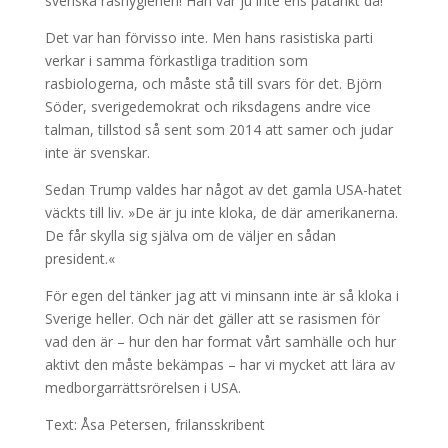
svenska rashygienen! Han var ju inte ens påtänkt då!
Det var han förvisso inte. Men hans rasistiska parti
verkar i samma förkastliga tradition som
rasbiologerna, och måste stå till svars för det. Björn
Söder, sverigedemokrat och riksdagens andre vice
talman, tillstod så sent som 2014 att samer och judar
inte är svenskar.
Sedan Trump valdes har något av det gamla USA-hatet
väckts till liv. »De är ju inte kloka, de där amerikanerna.
De får skylla sig själva om de väljer en sådan
president.«
För egen del tänker jag att vi minsann inte är så kloka i
Sverige heller. Och när det gäller att se rasismen för
vad den är – hur den har format vårt samhälle och hur
aktivt den måste bekämpas – har vi mycket att lära av
medborgarrättsrörelsen i USA.
Text: Åsa Petersen, frilansskribent