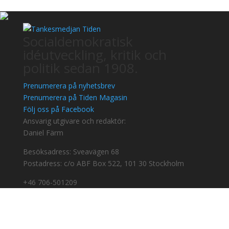
Socialdemokratisk
idéutveckling, kritik och
politik sedan 1908.
Prenumerera på nyhetsbrev
Prenumerera på Tiden Magasin
Följ oss på Facebook
Ansvarig utgivare och redaktör:
Daniel Färm
Besöksadress: Sveavägen 68
Postadress: c/o ABF Box 522, 101 30 Stockholm
+46 706-501209