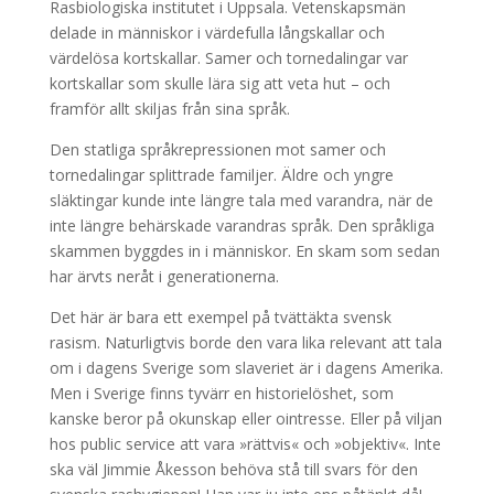
Rasbiologiska institutet i Uppsala. Vetenskapsmän
delade in människor i värdefulla långskallar och
värdelösa kortskallar. Samer och tornedalingar var
kortskallar som skulle lära sig att veta hut – och
framför allt skiljas från sina språk.
Den statliga språkrepressionen mot samer och
tornedalingar splittrade familjer. Äldre och yngre
släktingar kunde inte längre tala med varandra, när de
inte längre behärskade varandras språk. Den språkliga
skammen byggdes in i människor. En skam som sedan
har ärvts neråt i generationerna.
Det här är bara ett exempel på tvättäkta svensk
rasism. Naturligtvis borde den vara lika relevant att tala
om i dagens Sverige som slaveriet är i dagens Amerika.
Men i Sverige finns tyvärr en historielöshet, som
kanske beror på okunskap eller ointresse. Eller på viljan
hos public service att vara »rättvis« och »objektiv«. Inte
ska väl Jimmie Åkesson behöva stå till svars för den