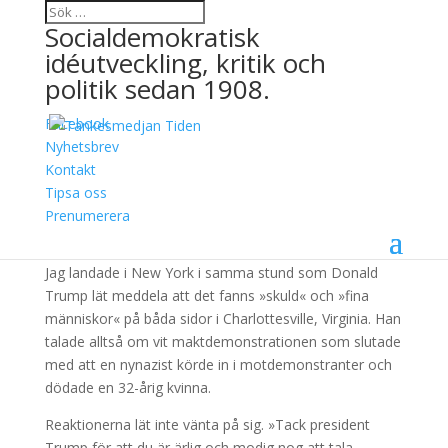
Socialdemokratisk
idéutveckling, kritik och
politik sedan 1908.
Facebook
Debatten om rasism är
Nyhetsbrev
Kontakt
modigare i USA
Tipsa oss
Prenumerera
4 oktober, 2017
Jag landade i New York i samma stund som Donald
Trump lät meddela att det fanns »skuld« och »fina
människor« på båda sidor i Charlottesville, Virginia. Han
talade alltså om vit maktdemonstrationen som slutade
med att en nynazist körde in i motdemonstranter och
dödade en 32-årig kvinna.
Reaktionerna lät inte vänta på sig. »Tack president
Trump för att du är ärlig och modig nog att tala