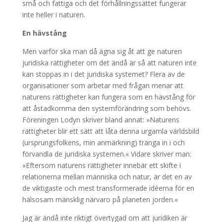
små och fattiga och det förhållningssättet fungerar
inte heller i naturen.
En hävstång
Men varför ska man då ägna sig åt att ge naturen
juridiska rättigheter om det ändå är så att naturen inte
kan stoppas in i det juridiska systemet? Flera av de
organisationer som arbetar med frågan menar att
naturens rättigheter kan fungera som en hävstång för
att åstadkomma den systemförändring som behövs.
Föreningen Lodyn skriver bland annat: »Naturens
rättigheter blir ett sätt att låta denna urgamla världsbild
(ursprungsfolkens, min anmärkning) tränga in i och
förvandla de juridiska systemen.« Vidare skriver man:
»Eftersom naturens rättigheter innebär ett skifte i
relationerna mellan människa och natur, är det en av
de viktigaste och mest transformerade idéerna för en
hälsosam mänsklig närvaro på planeten jorden.«
Jag är ändå inte riktigt övertygad om att juridiken är