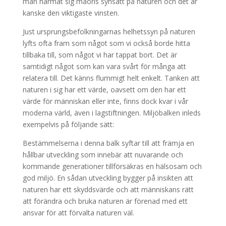
man närmat sig maoris synsätt på naturen och det är
kanske den viktigaste vinsten.
Just ursprungsbefolkningarnas helhetssyn på naturen
lyfts ofta fram som något som vi också borde hitta
tillbaka till, som något vi har tappat bort. Det är
samtidigt något som kan vara svårt för många att
relatera till. Det känns flummigt helt enkelt. Tanken att
naturen i sig har ett värde, oavsett om den har ett
värde för människan eller inte, finns dock kvar i vår
moderna värld, även i lagstiftningen. Miljöbalken inleds
exempelvis på följande sätt:
Bestämmelserna i denna balk syftar till att främja en
hållbar utveckling som innebär att nuvarande och
kommande generationer tillförsäkras en hälsosam och
god miljö. En sådan utveckling bygger på insikten att
naturen har ett skyddsvärde och att människans rätt
att förändra och bruka naturen är förenad med ett
ansvar för att förvalta naturen väl.