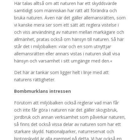
Här talas alltså om att naturen har ett skyddsvärde
samtidigt som människan har rätt att förändra och
bruka naturen. Även när det gäller allemansrätten, som
vi kanske mera ser som ett sätt att reglera vistelse i
och viss användning av naturen mellan markägare och
allmänhet, pratas också om hänsyn till naturen. Så här
står det i miljöbalken: »Var och en som utnyttjar
allemansrätten eller annars vistas i naturen skall visa
hänsyn och varsamhet i sitt umgänge med den.«
Det här är tankar som ligger helt i linje med att
naturens rättigheter.
Bombmurklans intressen
Förutom att miljöbalken också reglerar vad man får
och inte får göra i naturen när det gäller skogsbruk,
jordbruk och annan verksamhet som påverkar naturen,
så finns det också vissa delar av naturen som har ett
starkare skydd. Nationalparker, naturreservat och
biotopskydd är alla exempel på detta. Vi har också en