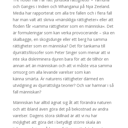
och Ganges i Indien och Whanganui på Nya Zeeland.
Media har rapporterat om alla tre fallen och i flera fall
har man valt att skriva »mänskliga rättigheter« eller att
floden får »samma rättigheter som en människa«. Det
är formuleringar som kan verka provocerande – ska en
skalbagge, en skogsdunge eller ett berg ha samma
rättigheter som en människa? Det för tankarna till
djurrättsfilosofer som Peter Singer som menar att vi
inte ska diskriminera djuren bara för att de tillhör en
annan art än människan och att vi måste visa samma
omsorg om alla levande varelser som kan
känna smärta. Är naturens rättigheter därmed en
utvidgning av djurrättsliga teorier? Och var hamnar i så
fall människan?
Människan har alltid ägnat sig åt att förändra naturen
och att ibland även göra det på bekostnad av andra
varelser. Dagens stora skillnad är att vi nu har
möjlighet att göra det i betydligt större skala än