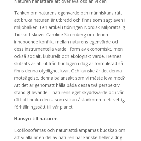
Naturen har lättare att överleva oss än vi den.
Tanken om naturens egenvärde och människans rätt
att bruka naturen är utbredd och finns som sagt även i
miljöbalken. I en artikel i tidningen Nordisk Miljörättslig
Tidskrift skriver Caroline Strömberg om denna
inneboende konflikt mellan naturens egenvärde och
dess instrumentella värde i form av ekonomiskt, men
också socialt, kulturellt och ekologiskt värde. Hennes
slutsats är att utifrån hur lagen i dag är formulerad så
finns denna otydlighet kvar. Och kanske är det denna
motsägelse, denna balansakt som vi måste leva med?
Att det är genomatt hålla båda dessa två perspektiv
ständigt levande – naturens eget skyddsvärde och vår
rätt att bruka den – som vi kan åstadkomma ett vettigt
förhållningssätt till vår planet.
Hänsyn till naturen
Ekofilosofernas och naturrättskämparnas budskap om
att vi alla är en del av naturen har kanske heller aldrig