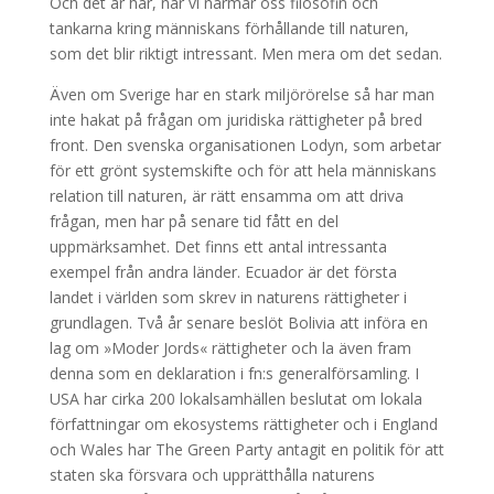
Och det är här, när vi närmar oss filosofin och
tankarna kring människans förhållande till naturen,
som det blir riktigt intressant. Men mera om det sedan.
Även om Sverige har en stark miljörörelse så har man
inte hakat på frågan om juridiska rättigheter på bred
front. Den svenska organisationen Lodyn, som arbetar
för ett grönt systemskifte och för att hela människans
relation till naturen, är rätt ensamma om att driva
frågan, men har på senare tid fått en del
uppmärksamhet. Det finns ett antal intressanta
exempel från andra länder. Ecuador är det första
landet i världen som skrev in naturens rättigheter i
grundlagen. Två år senare beslöt Bolivia att införa en
lag om »Moder Jords« rättigheter och la även fram
denna som en deklaration i fn:s generalförsamling. I
USA har cirka 200 lokalsamhällen beslutat om lokala
författningar om ekosystems rättigheter och i England
och Wales har The Green Party antagit en politik för att
staten ska försvara och upprätthålla naturens