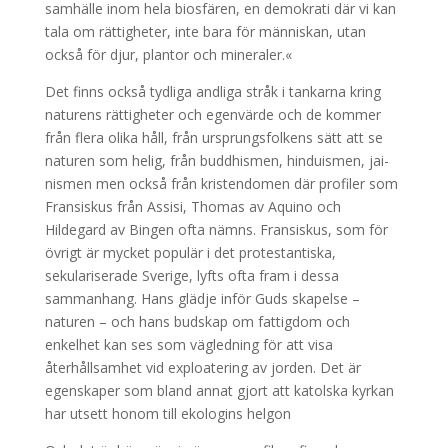
samhälle inom hela biosfären, en demokrati där vi kan
tala om rättigheter, inte bara för människan, utan
också för djur, plantor och mineraler.«
Det finns också tydliga andliga stråk i tankarna kring
naturens rättigheter och egenvärde och de kommer
från flera olika håll, från ursprungsfolkens sätt att se
naturen som helig, från buddhismen, hinduismen, jai-
nismen men också från kristendomen där profiler som
Fransiskus från Assisi, Thomas av Aquino och
Hildegard av Bingen ofta nämns. Fransiskus, som för
övrigt är mycket populär i det protestantiska,
sekulariserade Sverige, lyfts ofta fram i dessa
sammanhang. Hans glädje inför Guds skapelse –
naturen – och hans budskap om fattigdom och
enkelhet kan ses som vägledning för att visa
återhållsamhet vid exploatering av jorden. Det är
egenskaper som bland annat gjort att katolska kyrkan
har utsett honom till ekologins helgon