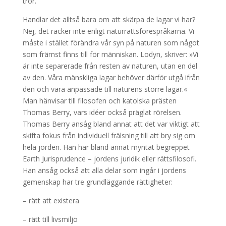
tror.
Handlar det alltså bara om att skärpa de lagar vi har?
Nej, det räcker inte enligt naturrättsförespråkarna. Vi
måste i stället förändra vår syn på naturen som något
som främst finns till för människan. Lodyn, skriver: »Vi
är inte separerade från resten av naturen, utan en del
av den. Våra mänskliga lagar behöver därför utgå ifrån
den och vara anpassade till naturens större lagar.«
Man hänvisar till filosofen och katolska prästen
Thomas Berry, vars idéer också präglat rörelsen.
Thomas Berry ansåg bland annat att det var viktigt att
skifta fokus från individuell frälsning till att bry sig om
hela jorden. Han har bland annat myntat begreppet
Earth Jurisprudence – jordens juridik eller rättsfilosofi.
Han ansåg också att alla delar som ingår i jordens
gemenskap har tre grundläggande rättigheter:
– rätt att existera
– rätt till livsmiljö