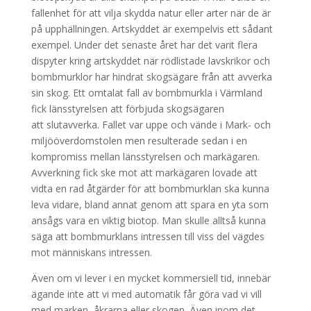
fallenhet för att vilja skydda natur eller arter när de är
på upphällningen. Artskyddet är exempelvis ett sådant
exempel. Under det senaste året har det varit flera
dispyter kring artskyddet när rödlistade lavskrikor och
bombmurklor har hindrat skogsägare från att avverka
sin skog. Ett omtalat fall av bombmurkla i Värmland
fick länsstyrelsen att förbjuda skogsägaren
att slutavverka. Fallet var uppe och vände i Mark- och
miljööverdomstolen men resulterade sedan i en
kompromiss mellan länsstyrelsen och markägaren.
Avverkning fick ske mot att markägaren lovade att
vidta en rad åtgärder för att bombmurklan ska kunna
leva vidare, bland annat genom att spara en yta som
ansågs vara en viktig biotop. Man skulle alltså kunna
säga att bombmurklans intressen till viss del vägdes
mot människans intressen.
Även om vi lever i en mycket kommersiell tid, innebär
ägande inte att vi med automatik får göra vad vi vill
med marken, åkrarna eller skogen. Även inom det