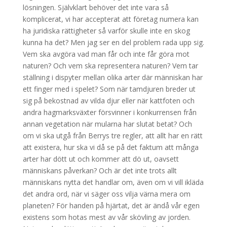
lösningen. Självklart behöver det inte vara så
komplicerat, vi har accepterat att företag numera kan
ha juridiska rättigheter så varför skulle inte en skog
kunna ha det? Men jag ser en del problem rada upp sig.
Vem ska avgöra vad man får och inte får göra mot
naturen? Och vem ska representera naturen? Vem tar
ställning i dispyter mellan olika arter där människan har
ett finger med i spelet? Som när tamdjuren breder ut
sig på bekostnad av vilda djur eller när kattfoten och
andra hagmarksväxter försvinner i konkurrensen från
annan vegetation när mularna har slutat betat? Och
om vi ska utgå från Berrys tre regler, att allt har en rätt
att existera, hur ska vi då se på det faktum att många
arter har dött ut och kommer att dö ut, oavsett
människans påverkan? Och är det inte trots allt
människans nytta det handlar om, även om vi vill ikläda
det andra ord, när vi säger oss vilja värna mera om
planeten? För handen på hjärtat, det är ändå vår egen
existens som hotas mest av vår skövling av jorden.