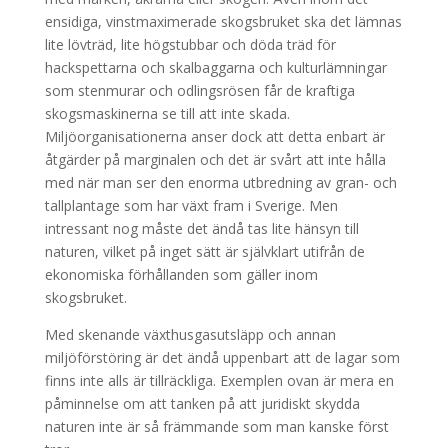
ensidiga, vinstmaximerade skogsbruket ska det lämnas
lite lövträd, lite högstubbar och döda träd för
hackspettarna och skalbaggarna och kulturlämningar
som stenmurar och odlingsrösen får de kraftiga
skogsmaskinerna se till att inte skada.
Miljöorganisationerna anser dock att detta enbart är
åtgärder på marginalen och det är svårt att inte hålla
med när man ser den enorma utbredning av gran- och
tallplantage som har växt fram i Sverige. Men
intressant nog måste det ändå tas lite hänsyn till
naturen, vilket på inget sätt är självklart utifrån de
ekonomiska förhållanden som gäller inom
skogsbruket.
Med skenande växthusgasutsläpp och annan
miljöförstöring är det ändå uppenbart att de lagar som
finns inte alls är tillräckliga. Exemplen ovan är mera en
påminnelse om att tanken på att juridiskt skydda
naturen inte är så främmande som man kanske först