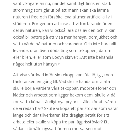
varit viktigare än nu, när det samtidigt finns en stark
strömning som går ut på att människan ska lämna
naturen i fred och försöka leva alltmer artificiella liv i
städerna. För genom att inse att vi fortfarande är en
del av naturen, kan vi också lära oss av den och vi kan
också bli bättre på att visa mer hänsyn, ödmjukhet och
sätta värde på naturen och varandra. Och inte bara allt
levande, utan även döda ting som tekoppen, datorn
eller bilen, eller som Lodyn skriver: »Att inte behandla
något helt utan hänsyn.«
Att visa vördnad inför sin tekopp kan låta löjligt, men
tänk tanken en gång till: Vad skulle hända om vi alla
skulle börja värdera våra tekoppar, mobiltelefoner och
kläder och arbetet som ligger bakom dem, skulle vi då
fortsätta köpa ständigt nya prylar i stället för att vårda
de vi redan har? Skulle vi köpa ett par stövlar som varar
länge och där tillverkaren fått drägligt betalt för sitt
arbete eller skulle vi köpa tre par lågprisstövlar? Ett
sådant förhållningssätt är rena motsatsen mot