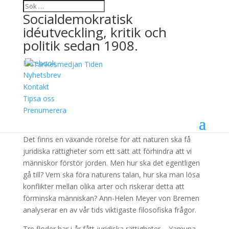
Socialdemokratisk
idéutveckling, kritik och
politik sedan 1908.
Facebook
Bör naturen ha
Nyhetsbrev
Kontakt
rättigheter?
Tipsa oss
Prenumerera
4 oktober, 2017
Det finns en växande rörelse för att naturen ska få
juridiska rättigheter som ett sätt att förhindra att vi
människor förstör jorden. Men hur ska det egentligen
gå till? Vem ska föra naturens talan, hur ska man lösa
konflikter mellan olika arter och riskerar detta att
förminska människan? Ann-Helen Meyer von Bremen
analyserar en av vår tids viktigaste filosofiska frågor.
Tre floder har i år fått juridiska rättigheter – Yamuna