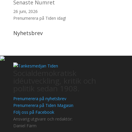
Senaste Numret
26 juni, 2026
Prenumerera på Tiden idag!
Nyhetsbrev
Socialdemokratisk
idéutveckling, kritik och
politik sedan 1908.
Prenumerera på nyhetsbrev
Prenumerera på Tiden Magasin
Följ oss på Facebook
Ansvarig utgivare och redaktör:
Daniel Färm