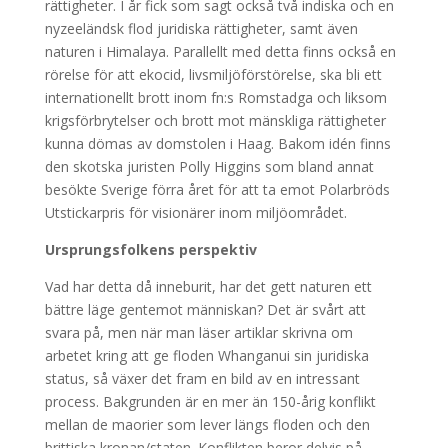
rättigheter. I år fick som sagt också två indiska och en
nyzeeländsk flod juridiska rättigheter, samt även
naturen i Himalaya. Parallellt med detta finns också en
rörelse för att ekocid, livsmiljöförstörelse, ska bli ett
internationellt brott inom fn:s Romstadga och liksom
krigsförbrytelser och brott mot mänskliga rättigheter
kunna dömas av domstolen i Haag. Bakom idén finns
den skotska juristen Polly Higgins som bland annat
besökte Sverige förra året för att ta emot Polarbröds
Utstickarpris för visionärer inom miljöområdet.
Ursprungsfolkens perspektiv
Vad har detta då inneburit, har det gett naturen ett
bättre läge gentemot människan? Det är svårt att
svara på, men när man läser artiklar skrivna om
arbetet kring att ge floden Whanganui sin juridiska
status, så växer det fram en bild av en intressant
process. Bakgrunden är en mer än 150-årig konflikt
mellan de maorier som lever längs floden och den
brittiska kronan/staten. Konflikten beror delvis på