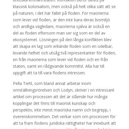
klassisk kolonialism, men också på helt olika sätt att se
på naturen, i det här fallet på floden. För maorierna
som lever vid floden, är den inte bara deras livsmiljö
och andliga vägledare, maorierna själva är också en
del av floden eftersom man ser sig som en del av
ekosystemet. Lösningen på den långa konflikten blev
att skapa en lag som erkände floden som en odelbar,
levande helhet och utsåg två representanter för floden,
en från maorierna som lever vid floden och en från
staten, samt en rådgivande kommitté. Alla har till
uppgift att ta till vara flodens intressen.
Pella Tiehl, som bland annat arbetar inom
omställningsrörelsen och Lodyn, skriver i en intressant
artikel om processen att det är slående hur många
kopplingar det finns till maorisk kunskap och
perspektiv, inte minst maoriska namn och begrepp, i
överenskommelsen. Det verkar som om processen för
att ta fram flodens juridiska rättigheter har inneburit att