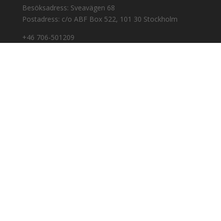
Besöksadress: Sveavägen 68
Postadress: c/o ABF Box 522, 101 30 Stockholm
+46 706-501209