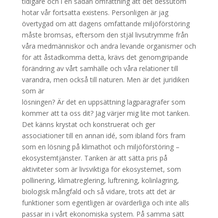
tidigare och i en sådan omfattning att det dessutom
hotar vår fortsatta existens. Personligen är jag
övertygad om att dagens omfattande miljöförstöring
måste bromsas, eftersom den stjäl livsutrymme från
våra medmänniskor och andra levande organismer och
för att åstadkomma detta, krävs det genomgripande
förändring av vårt samhälle och våra relationer till
varandra, men också till naturen. Men är det juridiken
som är
lösningen? Är det en uppsättning lagparagrafer som
kommer att ta oss dit? Jag värjer mig lite mot tanken.
Det känns krystat och konstruerat och ger
associationer till en annan idé, som ibland förs fram
som en lösning på klimathot och miljöförstöring –
ekosystemtjänster. Tanken är att sätta pris på
aktiviteter som är livsviktiga för ekosystemet, som
pollinering, klimatreglering, luftrening, kolinlagring,
biologisk mångfald och så vidare, trots att det är
funktioner som egentligen är ovärderliga och inte alls
passar in i vårt ekonomiska system. På samma sätt