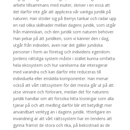
arbete tillsammans med inuiter, skriver i en essä att
det därför inte går att applicera vår vanliga juridik på
naturen. Han stöder sig på Berrys tankar och radar upp
en rad olika skillnader mellan dagens juridik, som utgår
från människan, och den juridik som naturen behöver.
Han pekar på att juridiken, som vi känner den i dag,
utgår från individen, även när det gäller juridiska
personer i form av företag och individens egendom.
Jordens rättsliga system måste i stället kunna omfatta
hela ekosystem och hur varelserna där interagerar
med varandra och kan därför inte reduceras till
individuella eller enskilda komponenter. Han menar
också att vårt rättssystem för det mesta går ut på att
utse vinnare och förlorare, medan det för naturens
juridik handlar om att försöka hitta lösningar som alla
tjänar på och att medling därför blir ett betydligt mer
användbart verktyg än i dagens juridik. Ytterligare en
invändning är att vårt rättssystem har en tendens att
gynna främst de stora och rika, på bekostnad av de