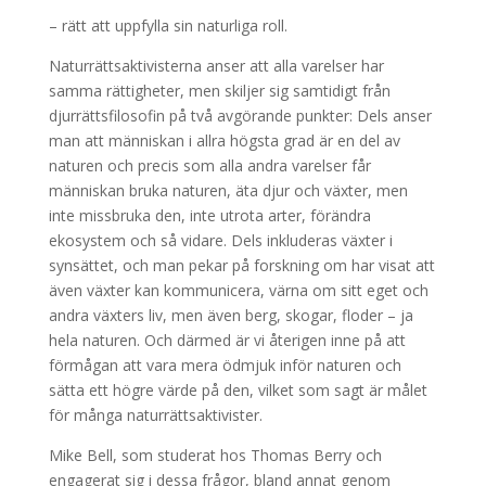
– rätt att uppfylla sin naturliga roll.
Naturrättsaktivisterna anser att alla varelser har
samma rättigheter, men skiljer sig samtidigt från
djurrättsfilosofin på två avgörande punkter: Dels anser
man att människan i allra högsta grad är en del av
naturen och precis som alla andra varelser får
människan bruka naturen, äta djur och växter, men
inte missbruka den, inte utrota arter, förändra
ekosystem och så vidare. Dels inkluderas växter i
synsättet, och man pekar på forskning om har visat att
även växter kan kommunicera, värna om sitt eget och
andra växters liv, men även berg, skogar, floder – ja
hela naturen. Och därmed är vi återigen inne på att
förmågan att vara mera ödmjuk inför naturen och
sätta ett högre värde på den, vilket som sagt är målet
för många naturrättsaktivister.
Mike Bell, som studerat hos Thomas Berry och
engagerat sig i dessa frågor, bland annat genom