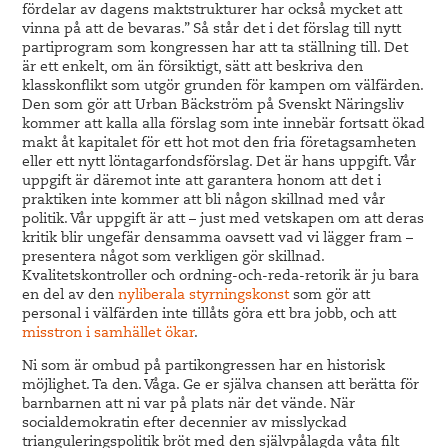
fördelar av dagens maktstrukturer har också mycket att
vinna på att de bevaras.” Så står det i det förslag till nytt
partiprogram som kongressen har att ta ställning till. Det
är ett enkelt, om än försiktigt, sätt att beskriva den
klasskonflikt som utgör grunden för kampen om välfärden.
Den som gör att Urban Bäckström på Svenskt Näringsliv
kommer att kalla alla förslag som inte innebär fortsatt ökad
makt åt kapitalet för ett hot mot den fria företagsamheten
eller ett nytt löntagarfondsförslag. Det är hans uppgift. Vår
uppgift är däremot inte att garantera honom att det i
praktiken inte kommer att bli någon skillnad med vår
politik. Vår uppgift är att – just med vetskapen om att deras
kritik blir ungefär densamma oavsett vad vi lägger fram –
presentera något som verkligen gör skillnad.
Kvalitetskontroller och ordning-och-reda-retorik är ju bara
en del av den
nyliberala styrningskonst
som gör att
personal i välfärden inte tillåts göra ett bra jobb, och att
misstron i samhället ökar
.
Ni som är ombud på partikongressen har en historisk
möjlighet. Ta den. Våga. Ge er själva chansen att berätta för
barnbarnen att ni var på plats när det vände. När
socialdemokratin efter decennier av misslyckad
trianguleringspolitik bröt med den självpålagda våta filt