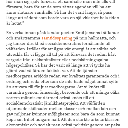
hör man sig själv försvara ett samhälle man inte alls vill
försvara, bara för att de som sätter agendan vill ha ett
ännu slutnare samhälle. Så har det varit länge, så pass
länge att sådant som borde vara en självklarhet hela tiden
är hotat.”
En vecka innan påsk landar poeten Emil Jensens träffande
och smärtsamma
samtidsspaning
på min hallmatta, och
jag tänker direkt på socialdemokratins förhållande till
välfärden. Istället för att ägna vår energi åt att stärka och
utveckla får vi lägga all tid på att försvara det redan hårt
sargade från riskkapitalister eller nedskärningsgalna
högerpolitiker. Så har det varit så länge att vi tycks ha
glömt vad välfärden faktiskt var. Att de tjänster
medborgarna erbjöds redan var kvalitetsgaranterade och i
ordning och reda eftersom de inte hade något annat syfte
än att vara till för just medborgarna. Att vi knöts till
varandra genom ömsesidigt beroende och att många olika
sorters människor därmed också knöts till ett
socialdemokratiskt jämlikhetsprojekt. Att välfärden
utjämnade skillnader mellan klasser och mellan kön och
gav miljoner kvinnor möjligheter som bara de som kunnat
köpa sin frihet tidigare haft. Att den stärkte arbetarklassen
ekonomiskt och socialt men också politiskt genom att peka