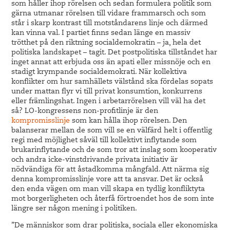
som håller ihop rörelsen och sedan formulera politik som
gärna utmanar rörelsen till vidare frammarsch och som
står i skarp kontrast till motståndarens linje och därmed
kan vinna val. I partiet finns sedan länge en massiv
trötthet på den riktning socialdemokratin – ja, hela det
politiska landskapet – tagit. Det postpolitiska tillståndet har
inget annat att erbjuda oss än apati eller missnöje och en
stadigt krympande socialdemokrati. När kollektiva
konflikter om hur samhällets välstånd ska fördelas sopats
under mattan flyr vi till privat konsumtion, konkurrens
eller främlingshat. Ingen i arbetarrörelsen vill väl ha det
så? LO-kongressens non-profitlinje är den
kompromisslinje
som kan hålla ihop rörelsen. Den
balanserar mellan de som vill se en välfärd helt i offentlig
regi med möjlighet såväl till kollektivt inflytande som
brukarinflytande och de som tror att inslag som kooperativ
och andra icke-vinstdrivande privata initiativ är
nödvändiga för att åstadkomma mångfald. Att närma sig
denna kompromisslinje vore att ta ansvar. Det är också
den enda vägen om man vill skapa en tydlig konfliktyta
mot borgerligheten och återfå förtroendet hos de som inte
längre ser någon mening i politiken.
”De människor som drar politiska, sociala eller ekonomiska