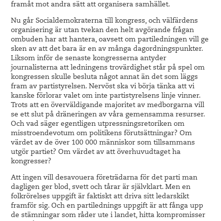
framåt mot andra sätt att organisera samhället.
Nu går Socialdemokraterna till kongress, och välfärdens
organisering är utan tvekan den helt avgörande frågan
ombuden har att hantera, oavsett om partiledningen vill ge
sken av att det bara är en av många dagordningspunkter.
Liksom inför de senaste kongresserna antyder
journalisterna att ledningens trovärdighet står på spel om
kongressen skulle besluta något annat än det som läggs
fram av partistyrelsen. Nervöst ska vi börja tänka att vi
kanske förlorar valet om inte partistyrelsens linje vinner.
Trots att en överväldigande majoritet av medborgarna vill
se ett slut på dräneringen av våra gemensamma resurser.
Och vad säger egentligen utpressningsretoriken om
misstroendevotum om politikens förutsättningar? Om
värdet av de över 100 000 människor som tillsammans
utgör partiet? Om värdet av att överhuvudtaget ha
kongresser?
Att ingen vill desavouera företrädarna för det parti man
dagligen ger blod, svett och tårar är självklart. Men en
folkrörelses uppgift är faktiskt att driva sitt ledarskikt
framför sig. Och en partilednings uppgift är att fånga upp
de stämningar som råder ute i landet, hitta kompromisser