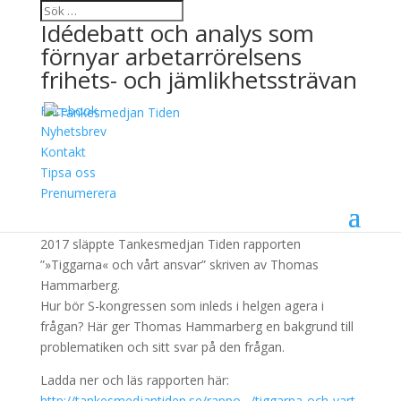
Idédebatt och analys som
förnyar arbetarrörelsens
frihets- och jämlikhetssträvan
Facebook
”Tiggarna” och vårt
Nyhetsbrev
Kontakt
ansvar
Tipsa oss
Prenumerera
6 mars, 2020
2017 släppte Tankesmedjan Tiden rapporten
”»Tiggarna« och vårt ansvar” skriven av Thomas
Hammarberg.
Hur bör S-kongressen som inleds i helgen agera i
frågan? Här ger Thomas Hammarberg en bakgrund till
problematiken och sitt svar på den frågan.
Ladda ner och läs rapporten här:
http://tankesmedjantiden.se/rappo…/tiggarna-och-vart-