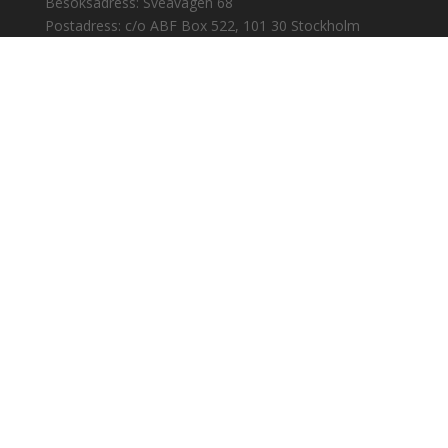
Besöksadress: Sveavägen 68
Postadress: c/o ABF Box 522, 101 30 Stockholm