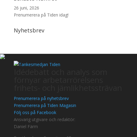
26 juni, 2026
Prenumerera på Tiden idag!
Nyhetsbrev
Idédebatt och analys som
förnyar arbetarrörelsens
frihets- och jämlikhetssträvan
Prenumerera på nyhetsbrev
Prenumerera på Tiden Magasin
Följ oss på Facebook
Ansvarig utgivare och redaktör:
Daniel Färm